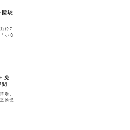
子體驗
由於7
「小Q
＋免
時間
商場、
互動體