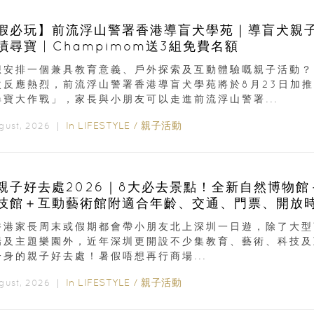
假必玩】前流浮山警署香港導盲犬學苑｜導盲犬親
蹟尋寶 | Champimom送3組免費名額
想安排一個兼具教育意義、戶外探索及互動體驗嘅親子活動？
次反應熱烈，前流浮山警署香港導盲犬學苑將於8月23日加推
尋寶大作戰」，家長與小朋友可以走進前流浮山警署...
In
LIFESTYLE
/
親子活動
ugust, 2026 ｜
親子好去處2026｜8大必去景點！全新自然博物館
技館＋互動藝術館附適合年齡、交通、門票、開放
香港家長周末或假期都會帶小朋友北上深圳一日遊，除了大型
場及主題樂園外，近年深圳更開設不少集教育、藝術、科技及
一身的親子好去處！暑假唔想再行商場...
In
LIFESTYLE
/
親子活動
ugust, 2026 ｜