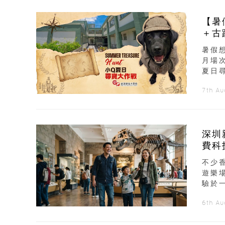
【暑
＋古
暑假
月場
夏日
7th A
深圳
費科
不少
遊樂
驗於
6th A