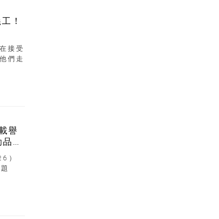
義工！
在接受
他們走
6載譽
動品牌
26）
主題