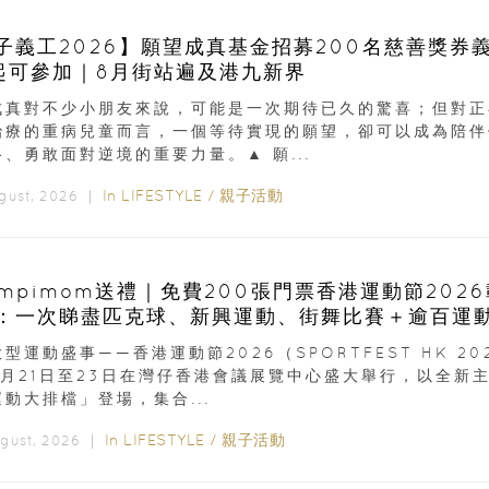
子義工2026】願望成真基金招募200名慈善獎券
起可參加｜8月街站遍及港九新界
成真對不少小朋友來說，可能是一次期待已久的驚喜；但對正
治療的重病兒童而言，一個等待實現的願望，卻可以成為陪伴
、勇敢面對逆境的重要力量。▲ 願...
In
LIFESTYLE
/
親子活動
ugust, 2026 ｜
ampimom送禮｜免費200張門票香港運動節202
：一次睇盡匹克球、新興運動、街舞比賽＋逾百運
型運動盛事——香港運動節2026（SPORTFEST HK 20
8月21日至23日在灣仔香港會議展覽中心盛大舉行，以全新
動大排檔」登場，集合...
In
LIFESTYLE
/
親子活動
ugust, 2026 ｜