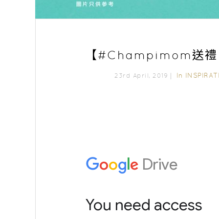
【#Champimom送
In
INSPIRAT
23rd April, 2019｜