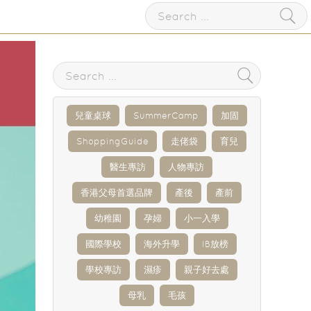
兒童桌球
SummerCamp
加固
ShoppingGuide
走佬袋
育兒
醫生專訪
人物專訪
香港父母首選品牌
產後
產前
幼稚園
孕婦
小一入學
國際學校
海外升學
IB放榜
學校專訪
濕疹
親子好去處
母乳
毛孩