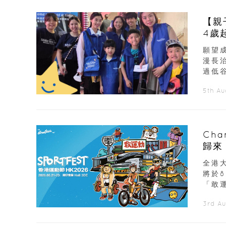
【親
4歲
願望
漫長
過低谷
5th A
Ch
歸來
展覽
全港大
將於
「敢運
3rd A