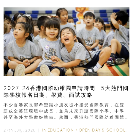
2027-28香港國際幼稚園申請時間｜5大熱門國
際學校報名日期、學費、面試攻略
不少香港家長都希望讓小朋友從小接受國際教育，在雙
語或全英語環境中成長，並為未來升讀國際小學、中學
甚至海外大學做好準備。然而，香港熱門國際幼稚園競
爭激烈，大部分學校會於入學前約一年開始接受申請...
In
EDUCATION
/
OPEN DAY & SCHOOL EVENTS
27th July, 2026 ｜