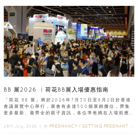
BB 展2026 ︳荷花BB展入場優惠指南
「荷花 BB 展」將於2026年7月30日至8月2日於香港
會議展覽中心舉行，展會有多達500個展銷攤位，齊集
更多最新、最齊全的親子資訊，各位準爸媽在入場前應
先閱讀購物指南...
In
PREGNANCY
/
GETTING PREGNANT
/
P
28th July, 2026 ｜