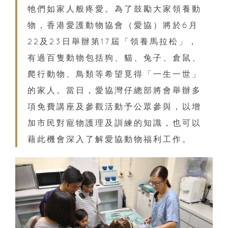
牠們如家人般疼愛。為了鼓勵大家領養動
物，香港愛護動物協會（愛協）將於6月
22及23日舉辦第17屆「領養馬拉松」，
有過百隻動物包括狗、貓、兔子、倉鼠、
爬行動物、鳥類等希望覓得「一生一世」
的家人。當日，愛協灣仔總部將會舉辦多
項免費講座及參觀活動予公眾參與，以增
加市民對寵物護理及訓練的知識，也可以
藉此機會深入了解愛協動物福利工作。