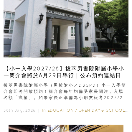
【小一入學2027/28】拔萃男書院附屬小學小
一簡介會將於8月29日舉行｜公布預約連結日期
｜更設有網上重溫
拔萃男書院附屬小學（男拔附小／DBSPD）小一入學簡
介會即將開放預約！簡介會每年均備受家長關注，入場
名額「瘋搶」。如果家長正準備為小朋友報考2027/28
學年小一，想...
In
EDUCATION
/
OPEN DAY & SCHOOL EVENTS
30th July, 2026 ｜