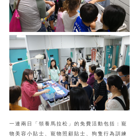
一連兩日「領養馬拉松」的免費活動包括：寵
物美容小貼士、寵物照顧貼士、狗隻行為訓練