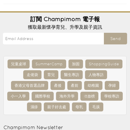
訂閱
Champimom
電子報
獲取最新懷孕育兒、升學及親子資訊
Send
兒童桌球
SummerCamp
加固
ShoppingGuide
走佬袋
育兒
醫生專訪
人物專訪
香港父母首選品牌
產後
產前
幼稚園
孕婦
小一入學
國際學校
海外升學
IB放榜
學校專訪
濕疹
親子好去處
母乳
毛孩
Champimom
Newsletter