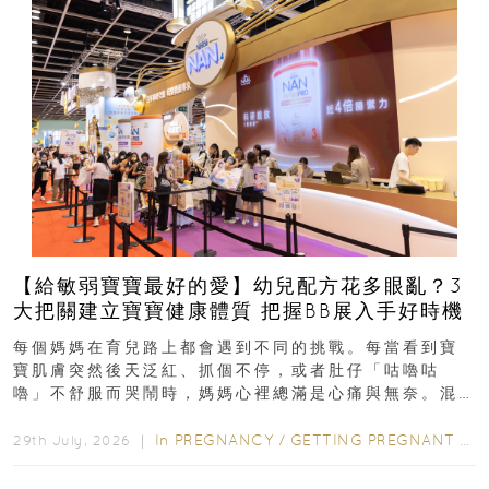
【給敏弱寶寶最好的愛】幼兒配方花多眼亂？3
大把關建立寶寶健康體質 把握BB展入手好時機
每個媽媽在育兒路上都會遇到不同的挑戰。每當看到寶
寶肌膚突然後天泛紅、抓個不停，或者肚仔「咕嚕咕
嚕」不舒服而哭鬧時，媽媽心裡總滿是心痛與無奈。混
合餵養揀奶粉？選擇幼兒配...
In
PREGNANCY
/
GETTING PREGNANT
/
P
29th July, 2026 ｜