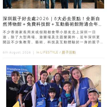
深圳親子好去處2026｜8大必去景點！全新自
然博物館＋免費科技館＋互動藝術館附適合年
齡、交通、門票、開放時間
不少香港家長周末或假期都會帶小朋友北上深圳一日
遊，除了大型商場、遊樂場及主題樂園外，近年深圳更
開設不少集教育、藝術、科技及互動體驗於一身的親子
好去處！暑假唔想再行商場...
In
LIFESTYLE
/
親子活動
6th August, 2026 ｜