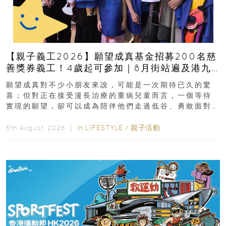
【親子義工2026】願望成真基金招募200名慈
善獎券義工！4歲起可參加｜8月街站遍及港九
新界
願望成真對不少小朋友來說，可能是一次期待已久的驚
喜；但對正在接受漫長治療的重病兒童而言，一個等待
實現的願望，卻可以成為陪伴他們走過低谷、勇敢面對
逆境的重要力量。▲ 願...
In
LIFESTYLE
/
親子活動
5th August, 2026 ｜