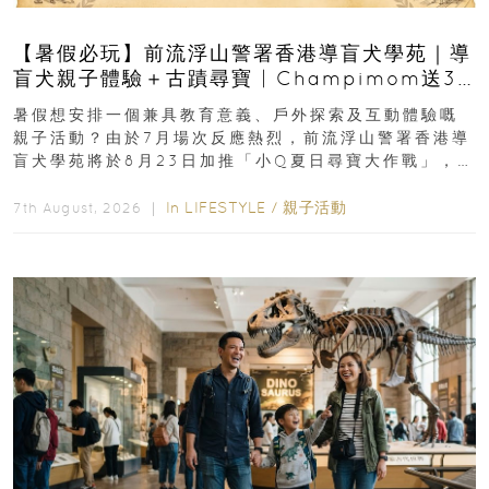
【暑假必玩】前流浮山警署香港導盲犬學苑｜導
盲犬親子體驗＋古蹟尋寶 | Champimom送3
組免費名額
暑假想安排一個兼具教育意義、戶外探索及互動體驗嘅
親子活動？由於7月場次反應熱烈，前流浮山警署香港導
盲犬學苑將於8月23日加推「小Q夏日尋寶大作戰」，家
長與小朋友可以走進前流浮山警署...
In
LIFESTYLE
/
親子活動
7th August, 2026 ｜