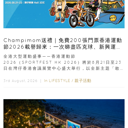
Champimom送禮｜免費200張門票香港運動
節2026載譽歸來：一次睇盡匹克球、新興運
動、街舞比賽＋逾百運動品牌展覽
全港大型運動盛事——香港運動節
2026（SPORTFEST HK 2026）將於8月21日至23
日在灣仔香港會議展覽中心盛大舉行，以全新主題「敢
運動大排檔」登場，集合...
In
LIFESTYLE
/
親子活動
3rd August, 2026 ｜