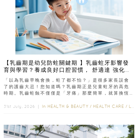
【乳齒期是幼兒防蛀關鍵期 】乳齒蛀牙影響發
育與學習？養成良好口腔習慣， 舒適達 強化琺
瑯質 兒童牙膏防護指南
「以為乳齒早晚會換，蛀了都不怕？」是很多家長誤會
了的護齒大忌！您知道嗎？乳齒期正是兒童蛀牙的高危
時期。乳齒蛀蝕不僅僅是「牙痛」那麼簡單，就算換恆
齒也有影響！後果將如骨牌效應般...
In
HEALTH & BEAUTY
/
HEALTH CARE
/
LIFESTYLE
31st July, 2026 ｜