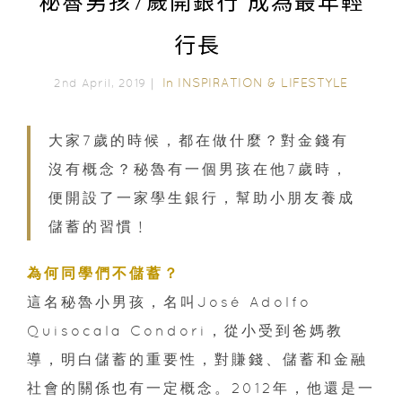
秘魯男孩7歲開銀行 成為最年輕
行長
In
INSPIRATION & LIFESTYLE
2nd April, 2019｜
大家7歲的時候，都在做什麼？對金錢有
沒有概念？秘魯有一個男孩在他7歲時，
便開設了一家學生銀行，幫助小朋友養成
儲蓄的習慣﹗
為何同學們不儲蓄？
這名秘魯小男孩，名叫José Adolfo
Quisocala Condori，從小受到爸媽教
導，明白儲蓄的重要性，對賺錢、儲蓄和金融
社會的關係也有一定概念。2012年，他還是一