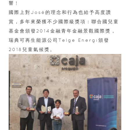
響﹗
國際上對José的理念和行為也給予高度讚
賞，多年來榮獲不少國際級獎項：聯合國兒童
基金會頒發2014金融青年金融景觀國際獎，
瑞典可再生能源公司Telge Energi頒發
2018兒童氣候獎。