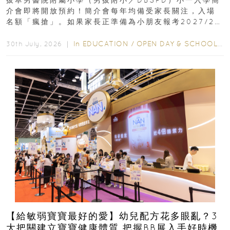
拔萃男書院附屬小學（男拔附小／DBSPD）小一入學簡
介會即將開放預約！簡介會每年均備受家長關注，入場
名額「瘋搶」。如果家長正準備為小朋友報考2027/28
學年小一，想...
In
EDUCATION
/
OPEN DAY & SCHOOL EVENTS
30th July, 2026 ｜
【給敏弱寶寶最好的愛】幼兒配方花多眼亂？3
大把關建立寶寶健康體質 把握BB展入手好時機