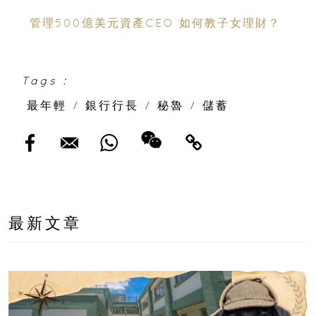
管理500億美元資產CEO 如何教子女理財？
Tags :
最年輕
/
銀行行長
/
秘魯
/
儲蓄
最新文章