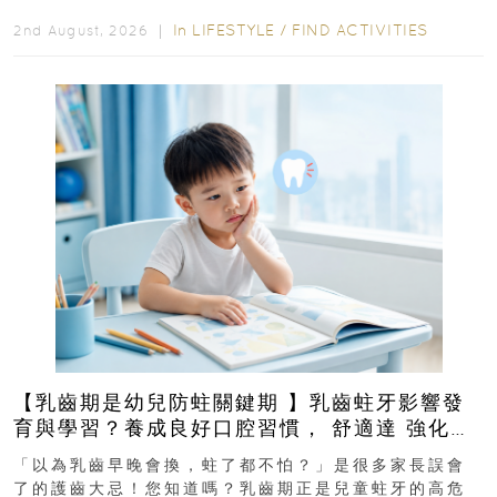
In
LIFESTYLE
/
FIND ACTIVITIES
2nd August, 2026 ｜
【乳齒期是幼兒防蛀關鍵期 】乳齒蛀牙影響發
育與學習？養成良好口腔習慣， 舒適達 強化琺
瑯質 兒童牙膏防護指南
「以為乳齒早晚會換，蛀了都不怕？」是很多家長誤會
了的護齒大忌！您知道嗎？乳齒期正是兒童蛀牙的高危