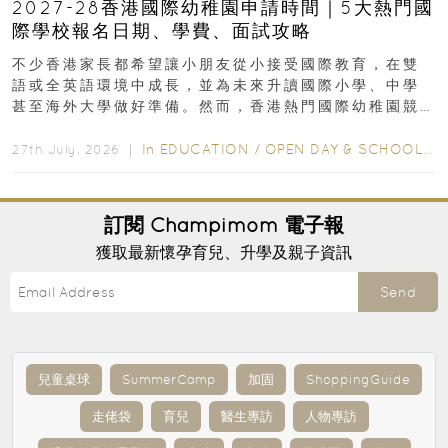
2027-28香港國際幼稚園申請時間｜5大熱門國
際學校報名日期、學費、面試攻略
不少香港家長都希望讓小朋友從小接受國際教育，在雙
語或全英語環境中成長，並為未來升讀國際小學、中學
甚至海外大學做好準備。然而，香港熱門國際幼稚園競
爭激烈，大部分學校會於入學前約一年開始接受申請...
In
EDUCATION
/
OPEN DAY & SCHOOL EVENTS
27th July, 2026 ｜
訂閱
Champimom
電子報
獲取最新懷孕育兒、升學及親子資訊
Send
兒童桌球
SummerCamp
加固
ShoppingGuide
走佬袋
育兒
醫生專訪
人物專訪