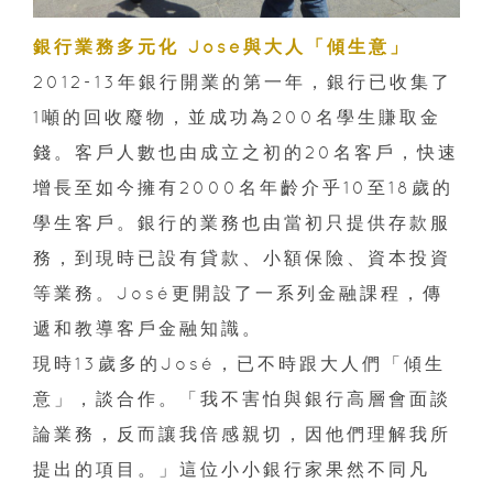
銀行業務多元化 José與大人「傾生意」
2012-13年銀行開業的第一年，銀行已收集了
1噸的回收廢物，並成功為200名學生賺取金
錢。客戶人數也由成立之初的20名客戶，快速
增長至如今擁有2000名年齡介乎10至18歲的
學生客戶。銀行的業務也由當初只提供存款服
務，到現時已設有貸款、小額保險、資本投資
等業務。José更開設了一系列金融課程，傳
遞和教導客戶金融知識。
現時13歲多的José，已不時跟大人們「傾生
意」，談合作。「我不害怕與銀行高層會面談
論業務，反而讓我倍感親切，因他們理解我所
提出的項目。」這位小小銀行家果然不同凡