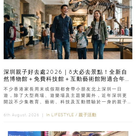
深圳親子好去處2026｜8大必去景點！全新自
然博物館＋免費科技館＋互動藝術館附適合年
齡、交通、門票、開放時間
不少香港家長周末或假期都會帶小朋友北上深圳一日
遊，除了大型商場、遊樂場及主題樂園外，近年深圳更
開設不少集教育、藝術、科技及互動體驗於一身的親子
好去處！暑假唔想再行商場...
In
LIFESTYLE
/
親子活動
6th August, 2026 ｜