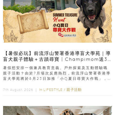
【暑假必玩】前流浮山警署香港導盲犬學苑｜導
盲犬親子體驗＋古蹟尋寶 | Champimom送3
組免費名額
暑假想安排一個兼具教育意義、戶外探索及互動體驗嘅
親子活動？由於7月場次反應熱烈，前流浮山警署香港導
盲犬學苑將於8月23日加推「小Q夏日尋寶大作戰」，家
長與小朋友可以走進前流浮山警署...
In
LIFESTYLE
/
親子活動
7th August, 2026 ｜