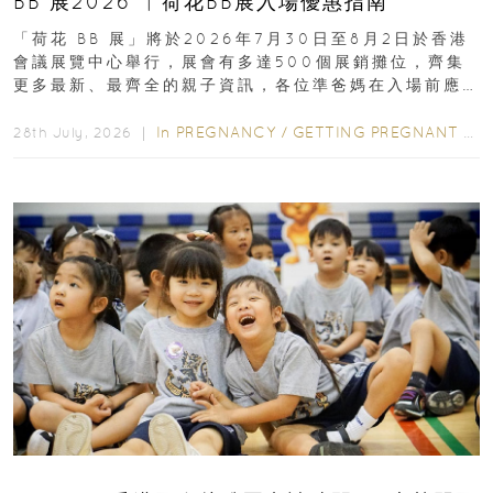
BB 展2026 ︳荷花BB展入場優惠指南
「荷花 BB 展」將於2026年7月30日至8月2日於香港
會議展覽中心舉行，展會有多達500個展銷攤位，齊集
更多最新、最齊全的親子資訊，各位準爸媽在入場前應
先閱讀購物指南...
In
PREGNANCY
/
GETTING PREGNANT
/
P
28th July, 2026 ｜