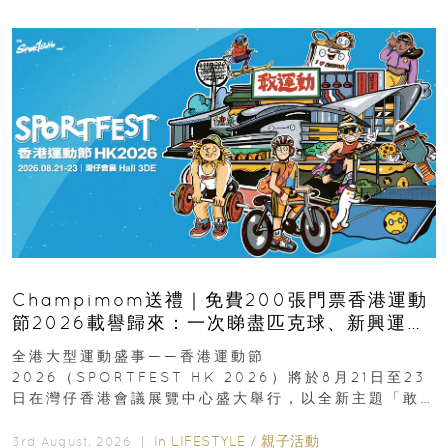
Champimom送禮｜免費200張門票香港運動
節2026載譽歸來：一次睇盡匹克球、新興運
動、街舞比賽＋逾百運動品牌展覽
全港大型運動盛事——香港運動節
2026（SPORTFEST HK 2026）將於8月21日至23
日在灣仔香港會議展覽中心盛大舉行，以全新主題「敢
運動大排檔」登場，集合...
In
LIFESTYLE
/
親子活動
3rd August, 2026 ｜