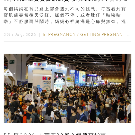
每個媽媽在育兒路上都會遇到不同的挑戰。每當看到寶
寶肌膚突然後天泛紅、抓個不停，或者肚仔「咕嚕咕
嚕」不舒服而哭鬧時，媽媽心裡總滿是心痛與無奈。混
合餵養揀奶粉？選擇幼兒配...
In
PREGNANCY
/
GETTING PREGNANT
/
P
29th July, 2026 ｜