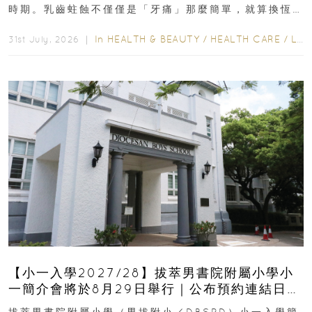
時期。乳齒蛀蝕不僅僅是「牙痛」那麼簡單，就算換恆
齒也有影響！後果將如骨牌效應般...
In
HEALTH & BEAUTY
/
HEALTH CARE
/
LIFESTYLE
31st July, 2026 ｜
【小一入學2027/28】拔萃男書院附屬小學小
一簡介會將於8月29日舉行｜公布預約連結日期
｜更設有網上重溫