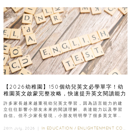
【2026幼稚園】150個幼兒英文必學單字！幼
稚園英文啟蒙完整攻略，快速提升英文閱讀能力
許多家長越來越重視幼兒英文學習，因為語言能力的建
立往往影響小朋友未來的閱讀理解、表達能力以及學習
自信。但不少家長發現，小朋友明明學了很多英文單
字，真正開始閱讀英文故事書時，仍然容易卡住...
In
EDUCATION
/
ENLIGHTENMENT CORNER
26th July, 2026 ｜