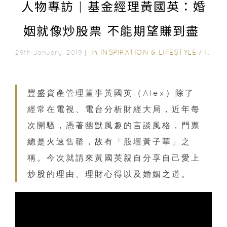
人物專訪 | 基金經理黃國英：婚
姻就像炒股票 不能期望賺到盡
In
INSPIRATION & LIFESTYLE
/
INTERVIEWS
29th January, 2019｜
豐盛資產管理董事黃國英（Alex）除了
經常在電視、電台分析財經大局，近年每
次開騷，憑著幽默風趣的言談風格，門票
總是火速售罄，故有「股壇黃子華」之
稱。今次就請來黃國英親自分享自己愛上
炒股的理由、理財心得以及婚姻之道。