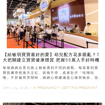
【給敏弱寶寶最好的愛】幼兒配方花多眼亂？3
大把關建立寶寶健康體質 把握BB展入手好時機
每個媽媽在育兒路上都會遇到不同的挑戰。每當看到寶
寶肌膚突然後天泛紅、抓個不停，或者肚仔「咕嚕咕
嚕」不舒服而哭鬧時，媽媽心裡總滿是心痛與無奈。混
合餵養揀奶粉？選擇幼兒配...
In
PREGNANCY
/
GETTING PREGNANT
/
P
29th July, 2026 ｜