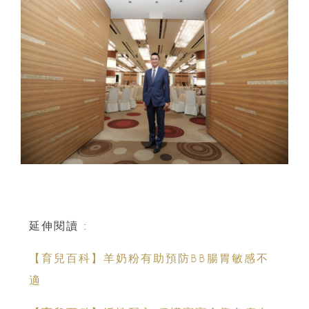
延伸閱讀 :
【育兒百科】羊奶粉有助預防BB腸胃敏感不
適