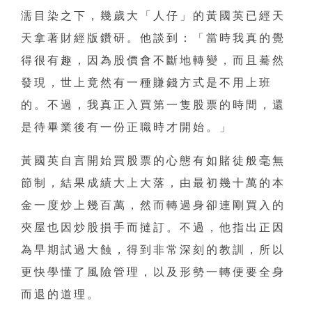
濡目染之下，幾歲大「人仔」的黃國英已經天
天拿著財經版鑽研。他談到：「當時我真的覺
得很有趣，因為股價會不斷地轉變，而且驀然
發現，世上竟然有一種賺錢方式是不用上班
的。不過，我真正入買第一隻股票的時間，還
是待畢業後有一份正職時才開始。」
黃國英自言開始買股票的心態有如賭徒般毫無
節制，結果成績大上大落，由最初幾十萬的本
金一度炒上幾百萬，然而轉過身卻連剛買入的
夾屋也因炒股損手而撻訂。不過，他指出正因
為早期試過大蝕，得到非常深刻的教訓，所以
更快學懂了風險管理，以及形勢一轉便要全身
而退的道理。