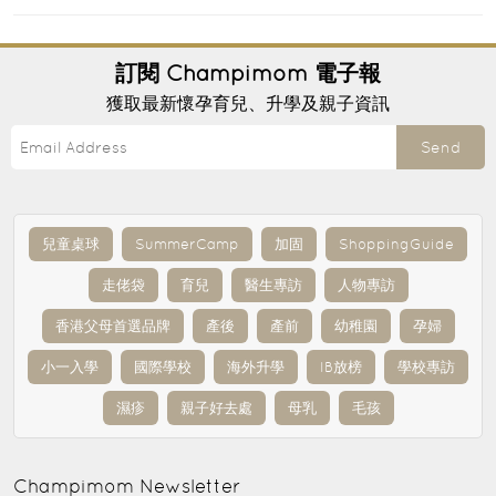
訂閱
Champimom
電子報
獲取最新懷孕育兒、升學及親子資訊
Send
兒童桌球
SummerCamp
加固
ShoppingGuide
走佬袋
育兒
醫生專訪
人物專訪
香港父母首選品牌
產後
產前
幼稚園
孕婦
小一入學
國際學校
海外升學
IB放榜
學校專訪
濕疹
親子好去處
母乳
毛孩
Champimom
Newsletter