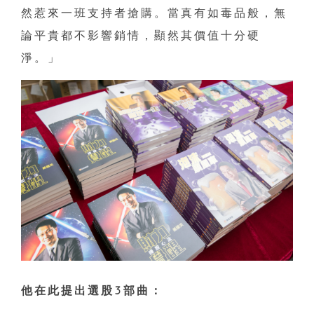
然惹來一班支持者搶購。當真有如毒品般，無
論平貴都不影響銷情，顯然其價值十分硬
淨。」
他在此提出選股3部曲：