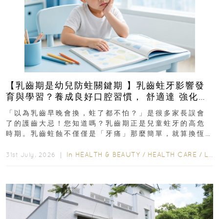
【乳齒期是幼兒防蛀關鍵期 】乳齒蛀牙影響發
育與學習？養成良好口腔習慣， 舒適達 強化琺
瑯質 兒童牙膏防護指南
「以為乳齒早晚會換，蛀了都不怕？」是很多家長誤會
了的護齒大忌！您知道嗎？乳齒期正是兒童蛀牙的高危
時期。乳齒蛀蝕不僅僅是「牙痛」那麼簡單，就算換恆
齒也有影響！後果將如骨牌效應般...
In
HEALTH & BEAUTY
/
HEALTH CARE
/
LIFESTYLE
31st July, 2026 ｜