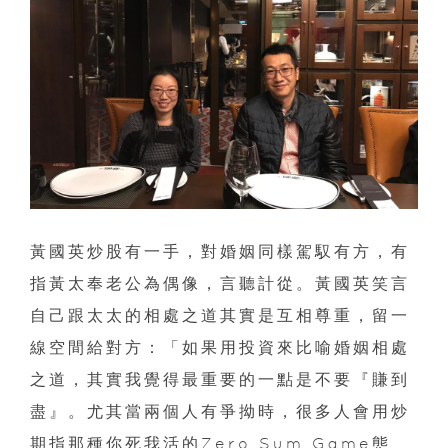
黃國英炒股有一手，對婚姻同樣駕馭有方，有
指黃太奉老公為偶像，言聽計從。黃國英笑言
自己跟太太的相處之道其實是互相尊重，留一
線空間給對方：「如果用投資來比喻婚姻相處
之道，其實我覺得最重要的一點是不要『賺到
盡』。尤其當兩個人有爭拗時，很多人會用炒
期指那種你死我活的Zero Sum Game態