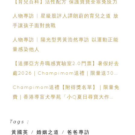
【育兒百科】活性配方 保護寶寶全靠免疫力
人物專訪 | 星級股評人譚朗蔚的育兒之道 放
手讓孩子面對挑戰
人物專訪 | 陽光型男黃浩然專訪 以運動正能
量感染他人
【送挪亞方舟職感實驗室2.0門票】暑假好去
處2026｜Champimom送禮｜限量送30套
親子門票連遊戲代幣 （總值HK$10,680）
Champimom送禮【附得獎名單】｜限量免
體驗六大職業角色 玩轉暑假！
費｜香港導盲犬學苑「小Q夏日尋寶大作
戰」：親子活動＋導盲犬工作示範＋古蹟尋寶
Tags :
黃國英
/
婚姻之道
/
爸爸專訪