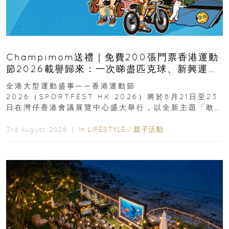
Champimom送禮｜免費200張門票香港運動
節2026載譽歸來：一次睇盡匹克球、新興運
動、街舞比賽＋逾百運動品牌展覽
全港大型運動盛事——香港運動節
2026（SPORTFEST HK 2026）將於8月21日至23
日在灣仔香港會議展覽中心盛大舉行，以全新主題「敢
運動大排檔」登場，集合...
In
LIFESTYLE
/
親子活動
3rd August, 2026 ｜