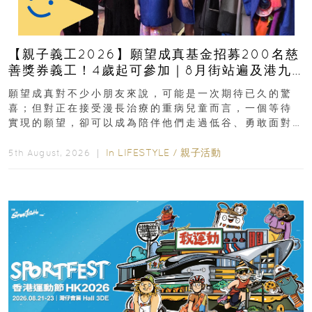
【親子義工2026】願望成真基金招募200名慈
善獎券義工！4歲起可參加｜8月街站遍及港九
新界
願望成真對不少小朋友來說，可能是一次期待已久的驚
喜；但對正在接受漫長治療的重病兒童而言，一個等待
實現的願望，卻可以成為陪伴他們走過低谷、勇敢面對
逆境的重要力量。▲ 願...
In
LIFESTYLE
/
親子活動
5th August, 2026 ｜