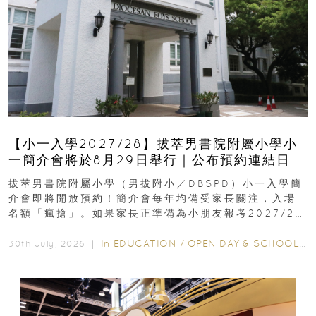
【小一入學2027/28】拔萃男書院附屬小學小
一簡介會將於8月29日舉行｜公布預約連結日期
｜更設有網上重溫
拔萃男書院附屬小學（男拔附小／DBSPD）小一入學簡
介會即將開放預約！簡介會每年均備受家長關注，入場
名額「瘋搶」。如果家長正準備為小朋友報考2027/28
學年小一，想...
In
EDUCATION
/
OPEN DAY & SCHOOL EVENTS
30th July, 2026 ｜