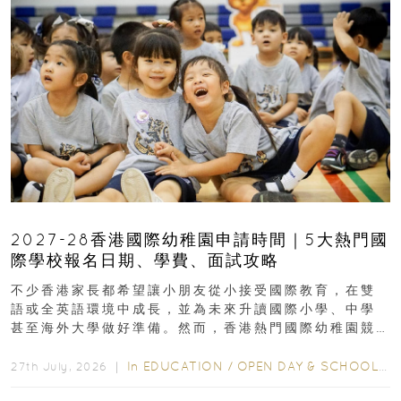
2027-28香港國際幼稚園申請時間｜5大熱門國
際學校報名日期、學費、面試攻略
不少香港家長都希望讓小朋友從小接受國際教育，在雙
語或全英語環境中成長，並為未來升讀國際小學、中學
甚至海外大學做好準備。然而，香港熱門國際幼稚園競
爭激烈，大部分學校會於入學前約一年開始接受申請...
In
EDUCATION
/
OPEN DAY & SCHOOL EVENTS
27th July, 2026 ｜