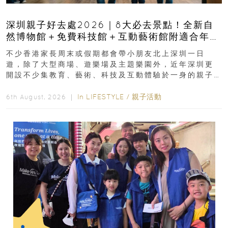
深圳親子好去處2026｜8大必去景點！全新自
然博物館＋免費科技館＋互動藝術館附適合年
齡、交通、門票、開放時間
不少香港家長周末或假期都會帶小朋友北上深圳一日
遊，除了大型商場、遊樂場及主題樂園外，近年深圳更
開設不少集教育、藝術、科技及互動體驗於一身的親子
好去處！暑假唔想再行商場...
In
LIFESTYLE
/
親子活動
6th August, 2026 ｜