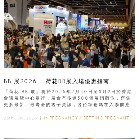
BB 展2026 ︳荷花BB展入場優惠指南
「荷花 BB 展」將於2026年7月30日至8月2日於香港
會議展覽中心舉行，展會有多達500個展銷攤位，齊集
更多最新、最齊全的親子資訊，各位準爸媽在入場前應
先閱讀購物指南...
In
PREGNANCY
/
GETTING PREGNANT
/
P
28th July, 2026 ｜