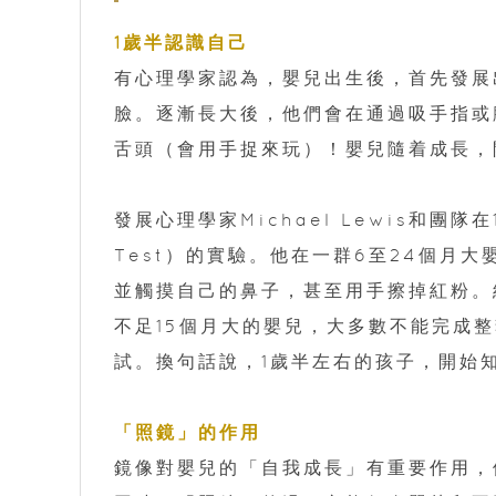
1歲半認識自己
有心理學家認為，嬰兒出生後，首先發展
臉。逐漸長大後，他們會在通過吸手指或
舌頭（會用手捉來玩）！嬰兒隨着成長，
發展心理學家Michael Lewis和團
Test）的實驗。他在一群6至24個月
並觸摸自己的鼻子，甚至用手擦掉紅粉。
不足15個月大的嬰兒，大多數不能完成
試。換句話說，1歲半左右的孩子，開始
「照鏡」的作用
鏡像對嬰兒的「自我成長」有重要作用，