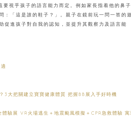
這要視乎孩子的語言能力而定。例如家長指着他的鼻
問：「這是誰的鞋子？」。親子在鏡前玩一問一答的
助促進孩子對自我的認知，並提升其觀察力及語言能
不適
力
？3大把關建立寶寶健康體質 把握BB展入手好時機
全體驗展 VR火場逃生＋地震颱風模擬＋CPR急救體驗 寓