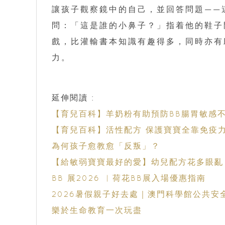
讓孩子觀察鏡中的自己，並回答問題——
問：「這是誰的小鼻子？」指着他的鞋子
戲，比灌輸書本知識有趣得多，同時亦有
力。
延伸閱讀 :
【育兒百科】羊奶粉有助預防BB腸胃敏感
【育兒百科】活性配方 保護寶寶全靠免疫
為何孩子愈教愈「反叛」？
【給敏弱寶寶最好的愛】幼兒配方花多眼亂
BB 展2026 ︳荷花BB展入場優惠指南
2026暑假親子好去處｜澳門科學館公共安
樂於生命教育一次玩盡