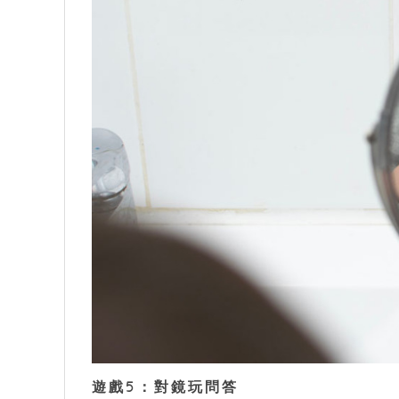
遊戲5：對鏡玩問答