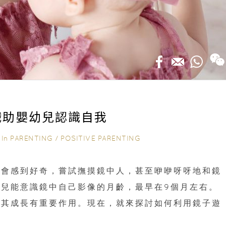
戲助嬰幼兒認識自我
In
PARENTING
/
POSITIVE PARENTING
｜
們會感到好奇，嘗試撫摸鏡中人，甚至咿咿呀呀地和鏡
兒能意識鏡中自己影像的月齡，最早在9個月左右。
對其成長有重要作用。現在，就來探討如何利用鏡子遊