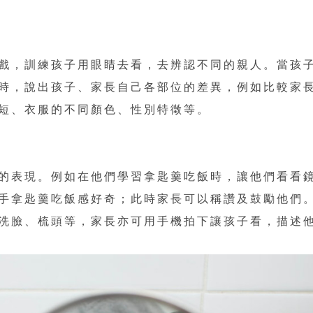
戲，訓練孩子用眼睛去看，去辨認不同的親人。當孩
時，說出孩子、家長自己各部位的差異，例如比較家
短、衣服的不同顏色、性別特徵等。
的表現。例如在他們學習拿匙羹吃飯時，讓他們看看
手拿匙羹吃飯感好奇；此時家長可以稱讚及鼓勵他們
洗臉、梳頭等，家長亦可用手機拍下讓孩子看，描述