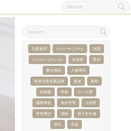
兒童桌球
SummerCamp
加固
ShoppingGuide
走佬袋
育兒
醫生專訪
人物專訪
香港父母首選品牌
產後
產前
幼稚園
孕婦
小一入學
國際學校
海外升學
IB放榜
學校專訪
濕疹
親子好去處
母乳
毛孩