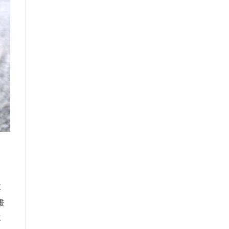
效
畫
再