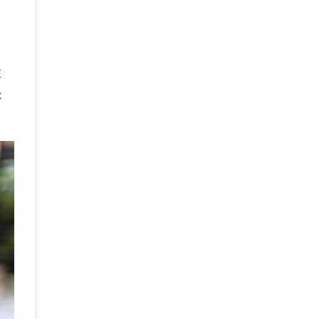
在
你
。