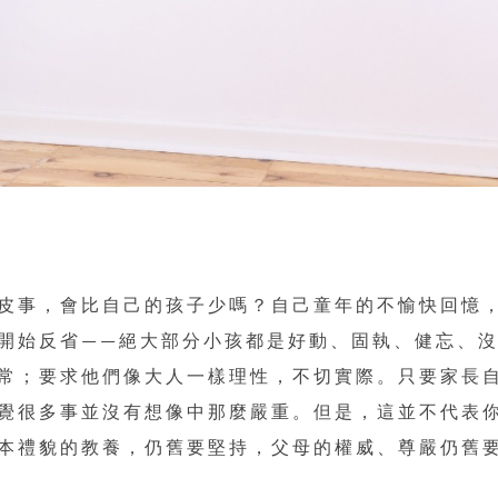
皮事，會比自己的孩子少嗎？自己童年的不愉快回憶
開始反省——絕大部分小孩都是好動、固執、健忘、
常；要求他們像大人一樣理性，不切實際。只要家長
覺很多事並沒有想像中那麼嚴重。但是，這並不代表
本禮貌的教養，仍舊要堅持，父母的權威、尊嚴仍舊