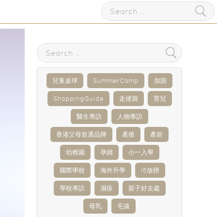
兒童桌球
SummerCamp
加固
ShoppingGuide
走佬袋
育兒
醫生專訪
人物專訪
香港父母首選品牌
產後
產前
幼稚園
孕婦
小一入學
國際學校
海外升學
IB放榜
學校專訪
濕疹
親子好去處
母乳
毛孩