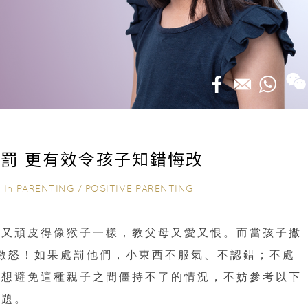
罰 更有效令孩子知錯悔改
In
PARENTING
/
POSITIVE PARENTING
｜
時又頑皮得像猴子一樣，教父母又愛又恨。而當孩子撒
激怒！如果處罰他們，小東西不服氣、不認錯；不處
若想避免這種親子之間僵持不了的情況，不妨參考以下
問題。