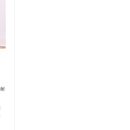
，
沒耐
自
你
要