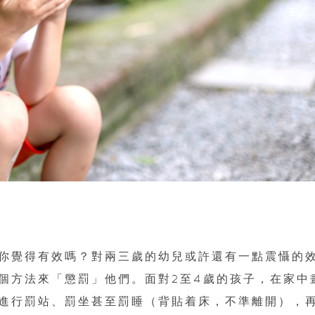
你覺得有效嗎？對兩三歲的幼兒或許還有一點震懾的
個方法來「懲罰」他們。面對2至4歲的孩子，在家中
角），進行罰站、罰坐甚至罰睡（背貼着床，不準離開），