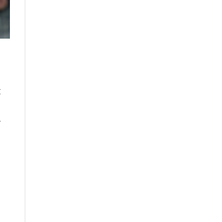
求
，
方