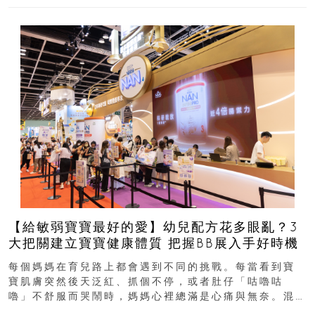
【給敏弱寶寶最好的愛】幼兒配方花多眼亂？3
大把關建立寶寶健康體質 把握BB展入手好時機
每個媽媽在育兒路上都會遇到不同的挑戰。每當看到寶
寶肌膚突然後天泛紅、抓個不停，或者肚仔「咕嚕咕
嚕」不舒服而哭鬧時，媽媽心裡總滿是心痛與無奈。混
合餵養揀奶粉？選擇幼兒配...