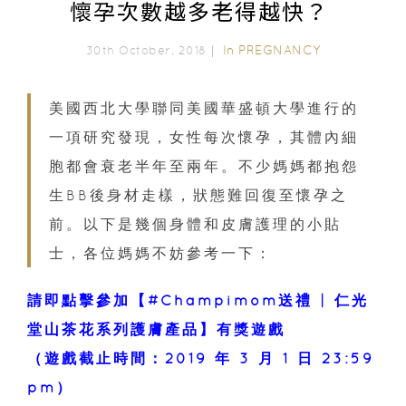
懷孕次數越多老得越快？
In
PREGNANCY
30th October, 2018｜
美國西北大學聯同美國華盛頓大學進行的
一項研究發現，女性每次懷孕，其體內細
胞都會衰老半年至兩年。不少媽媽都抱怨
生BB後身材走樣，狀態難回復至懷孕之
前。以下是幾個身體和皮膚護理的小貼
士，各位媽媽不妨參考一下：
請即點擊參加【#Champimom送禮 | 仁光
堂山茶花系列護膚產品】有獎遊戲
（遊戲截止時間：2019 年 3 月 1 日 23:59
pm）