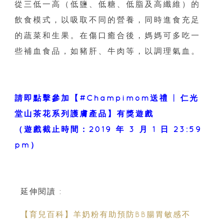
從三低一高（低鹽、低糖、低脂及高纖維）的
飲食模式，以吸取不同的營養，同時進食充足
的蔬菜和生果。在傷口癒合後，媽媽可多吃一
些補血食品，如豬肝、牛肉等，以調理氣血。
請即點擊參加【#Champimom送禮 | 仁光
堂山茶花系列護膚產品】有獎遊戲
（遊戲截止時間：2019 年 3 月 1 日 23:59
pm）
延伸閱讀 :
【育兒百科】羊奶粉有助預防BB腸胃敏感不