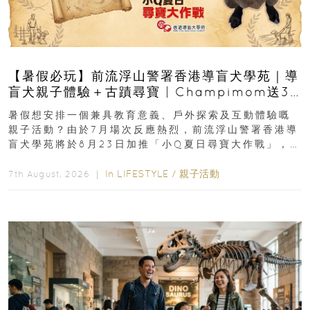
【暑假必玩】前流浮山警署香港導盲犬學苑｜導
盲犬親子體驗＋古蹟尋寶 | Champimom送3
組免費名額
暑假想安排一個兼具教育意義、戶外探索及互動體驗嘅
親子活動？由於7月場次反應熱烈，前流浮山警署香港導
盲犬學苑將於8月23日加推「小Q夏日尋寶大作戰」，家
長與小朋友可以走進前流浮山警署...
In
LIFESTYLE
/
親子活動
7th August, 2026 ｜