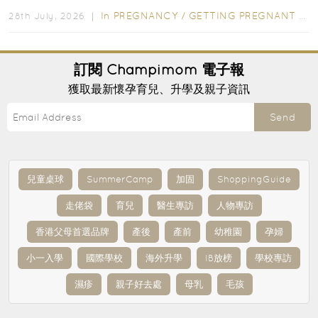
In
PREGNANCY
/
GETTING PREGNANT
/
P
28th July, 2026 ｜
訂閱
Champimom
電子報
獲取最新懷孕育兒、升學及親子資訊
Send
兒童桌球
SummerCamp
加固
ShoppingGuide
走佬袋
育兒
醫生專訪
人物專訪
香港父母首選品牌
產後
產前
幼稚園
孕婦
小一入學
國際學校
海外升學
IB放榜
學校專訪
濕疹
親子好去處
母乳
毛孩