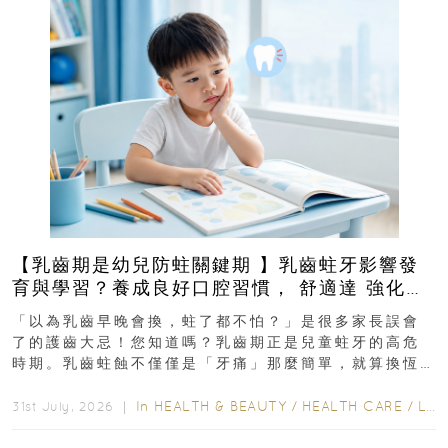
【乳齒期是幼兒防蛀關鍵期 】乳齒蛀牙影響發
育與學習？養成良好口腔習慣， 舒適達 強化琺
瑯質 兒童牙膏防護指南
「以為乳齒早晚會換，蛀了都不怕？」是很多家長誤會
了的護齒大忌！您知道嗎？乳齒期正是兒童蛀牙的高危
時期。乳齒蛀蝕不僅僅是「牙痛」那麼簡單，就算換恆
齒也有影響！後果將如骨牌效應般...
In
HEALTH & BEAUTY
/
HEALTH CARE
/
LIFESTYLE
31st July, 2026 ｜