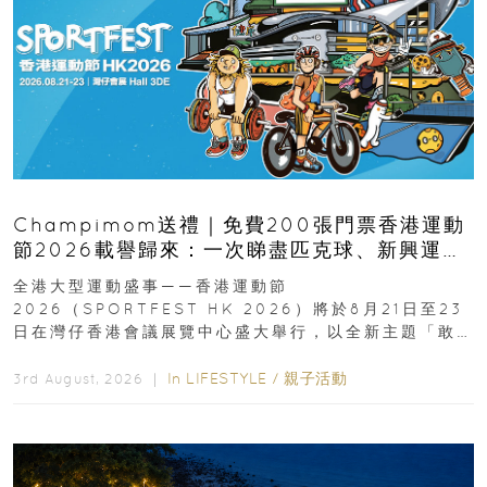
Champimom送禮｜免費200張門票香港運動
節2026載譽歸來：一次睇盡匹克球、新興運
動、街舞比賽＋逾百運動品牌展覽
全港大型運動盛事——香港運動節
2026（SPORTFEST HK 2026）將於8月21日至23
日在灣仔香港會議展覽中心盛大舉行，以全新主題「敢
運動大排檔」登場，集合...
In
LIFESTYLE
/
親子活動
3rd August, 2026 ｜