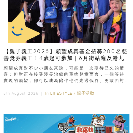
【親子義工2026】願望成真基金招募200名慈
善獎券義工！4歲起可參加｜8月街站遍及港九
新界
願望成真對不少小朋友來說，可能是一次期待已久的驚
喜；但對正在接受漫長治療的重病兒童而言，一個等待
實現的願望，卻可以成為陪伴他們走過低谷、勇敢面對
逆境的重要力量。▲ 願...
In
LIFESTYLE
/
親子活動
5th August, 2026 ｜