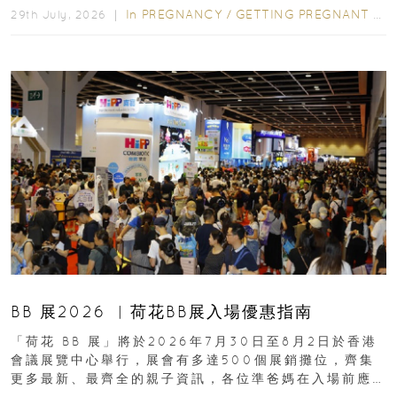
In
PREGNANCY
/
GETTING PREGNANT
/
P
29th July, 2026 ｜
BB 展2026 ︳荷花BB展入場優惠指南
「荷花 BB 展」將於2026年7月30日至8月2日於香港
會議展覽中心舉行，展會有多達500個展銷攤位，齊集
更多最新、最齊全的親子資訊，各位準爸媽在入場前應
先閱讀購物指南...