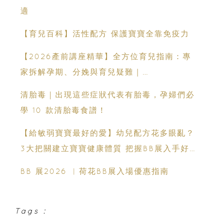
適
【育兒百科】活性配方 保護寶寶全靠免疫力
【2026產前講座精華】全方位育兒指南：專
家拆解孕期、分娩與育兒疑難｜
Champimom
清胎毒｜出現這些症狀代表有胎毒，孕婦們必
學 10 款清胎毒食譜！
【給敏弱寶寶最好的愛】幼兒配方花多眼亂？
3大把關建立寶寶健康體質 把握BB展入手好
時機
BB 展2026 ︳荷花BB展入場優惠指南
Tags :