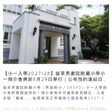
【小一入學2027/28】拔萃男書院附屬小學小
一簡介會將於8月29日舉行｜公布預約連結日期
｜更設有網上重溫
拔萃男書院附屬小學（男拔附小／DBSPD）小一入學簡
介會即將開放預約！簡介會每年均備受家長關注，入場
名額「瘋搶」。如果家長正準備為小朋友報考2027/28
學年小一，想...
In
EDUCATION
/
OPEN DAY & SCHOOL EVENTS
30th July, 2026 ｜