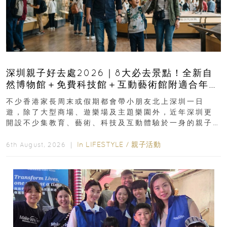
深圳親子好去處2026｜8大必去景點！全新自
然博物館＋免費科技館＋互動藝術館附適合年
齡、交通、門票、開放時間
不少香港家長周末或假期都會帶小朋友北上深圳一日
遊，除了大型商場、遊樂場及主題樂園外，近年深圳更
開設不少集教育、藝術、科技及互動體驗於一身的親子
好去處！暑假唔想再行商場...
In
LIFESTYLE
/
親子活動
6th August, 2026 ｜