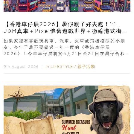
【香港車仔展2026】暑假親子好去處！1:1
JDM真車＋Pixel懷舊遊戲世界＋微縮港式街景
8月灣仔登場 車迷家庭必去！
如果家裡有喜歡玩具車、汽車、火車或飛機模型的小朋
友，今年千萬不要錯過一年一度的《香港車仔展
2026》！今年車仔展將於8月21日至23日在灣仔合和酒
店 Grand Ballroom舉行...
In
LIFESTYLE
/
親子活動
9th August, 2026 ｜