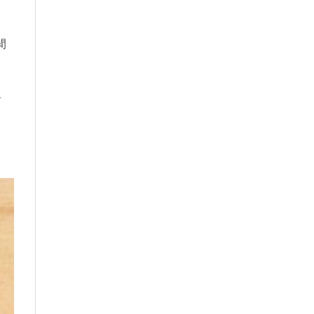
；
間
對