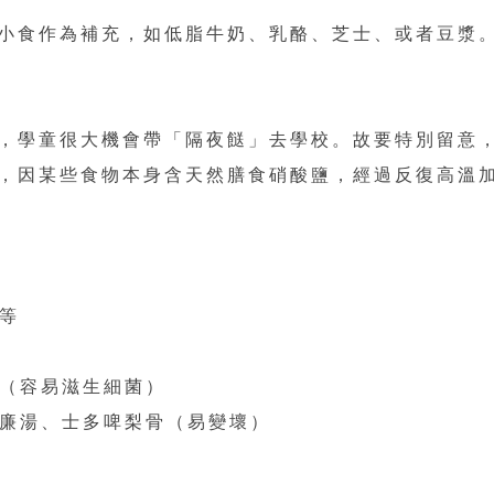
小食作為補充，如低脂牛奶、乳酪、芝士、或者豆漿
，學童很大機會帶「隔夜餸」去學校。故要特別留意
，因某些食物本身含天然膳食硝酸鹽，經過反復高溫
等
（容易滋生細菌）
廉湯、士多啤梨骨（易變壞）