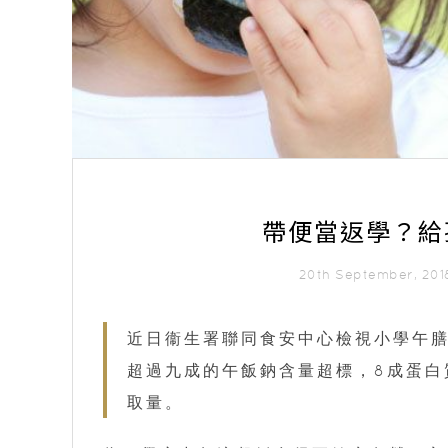
帶便當返學？給
20th September, 20
近日衞生署聯同食安中心檢視小學午膳
超過九成的午飯鈉含量超標，8成蛋白
取量。