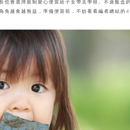
長也會選擇親制愛心便當給子女帶去學校。不過飯盒
為免越食越無益，準備便當前，不妨看看編者總結的