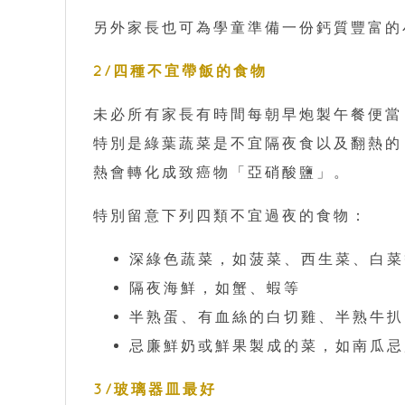
另外家長也可為學童準備一份鈣質豐富的
2/四種不宜帶飯的食物
未必所有家長有時間每朝早炮製午餐便當
特別是綠葉蔬菜是不宜隔夜食以及翻熱的
熱會轉化成致癌物「亞硝酸鹽」。
特別留意下列四類不宜過夜的食物：
深綠色蔬菜，如菠菜、西生菜、白菜
隔夜海鮮，如蟹、蝦等
半熟蛋、有血絲的白切雞、半熟牛扒
忌廉鮮奶或鮮果製成的菜，如南瓜忌
3/玻璃器皿最好