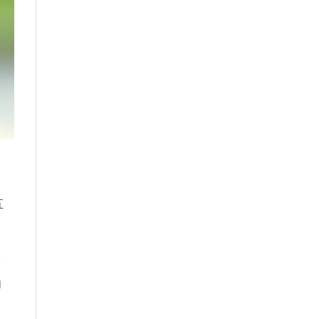
五
多
肉