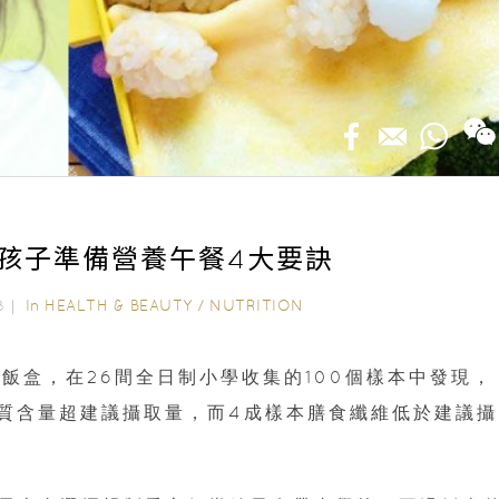
孩子準備營養午餐4大要訣
In
HEALTH & BEAUTY
/
NUTRITION
18｜
飯盒，在26間全日制小學收集的100個樣本中發現，
質含量超建議攝取量，而4成樣本膳食纖維低於建議攝