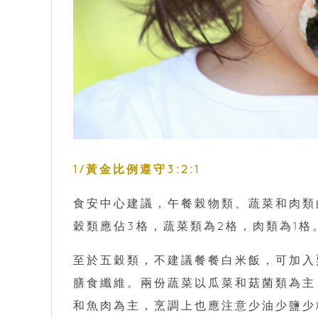
1/黃金比例遵守3:2:1
食安中心建議，午餐榖物類、蔬菜和肉類的
穀類應佔3格，蔬菜類為2格，肉類為1格
至於五穀類，不建議餐餐白米飯，可加入
膳食纖維。兩份蔬菜以瓜菜和菇菌類為主
和魚肉為主，烹調上也應注意少油少鹽少