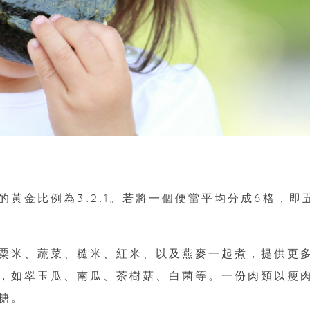
黃金比例為3:2:1。若將一個便當平均分成6格，即
。
粟米、蔬菜、糙米、紅米、以及燕麥一起煮，提供更
，如翠玉瓜、南瓜、茶樹菇、白菌等。一份肉類以瘦
糖。