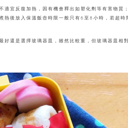
不適宜反復加熱，因有機會釋出如塑化劑等有害物質
煮熱後放入保溫飯壺時限一般只有6至8小時，若超時
最好還是選擇玻璃器皿，雖然比較重，但玻璃器皿相