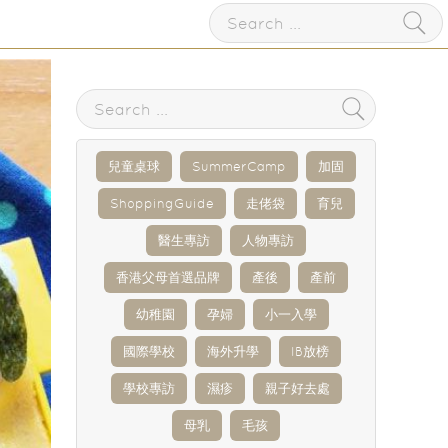
兒童桌球
SummerCamp
加固
ShoppingGuide
走佬袋
育兒
醫生專訪
人物專訪
香港父母首選品牌
產後
產前
幼稚園
孕婦
小一入學
國際學校
海外升學
IB放榜
學校專訪
濕疹
親子好去處
母乳
毛孩