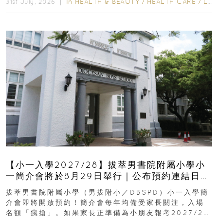
In
HEALTH & BEAUTY
/
HEALTH CARE
/
LIFESTYLE
31st July, 2026 ｜
【小一入學2027/28】拔萃男書院附屬小學小
一簡介會將於8月29日舉行｜公布預約連結日期
｜更設有網上重溫
拔萃男書院附屬小學（男拔附小／DBSPD）小一入學簡
介會即將開放預約！簡介會每年均備受家長關注，入場
名額「瘋搶」。如果家長正準備為小朋友報考2027/28