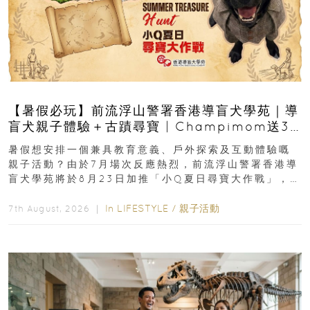
【暑假必玩】前流浮山警署香港導盲犬學苑｜導
盲犬親子體驗＋古蹟尋寶 | Champimom送3
組免費名額
暑假想安排一個兼具教育意義、戶外探索及互動體驗嘅
親子活動？由於7月場次反應熱烈，前流浮山警署香港導
盲犬學苑將於8月23日加推「小Q夏日尋寶大作戰」，家
長與小朋友可以走進前流浮山警署...
In
LIFESTYLE
/
親子活動
7th August, 2026 ｜