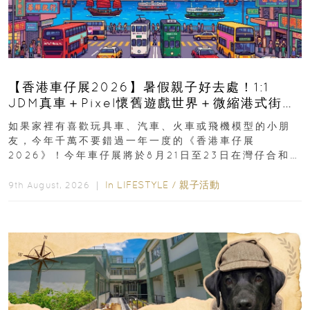
【香港車仔展2026】暑假親子好去處！1:1
JDM真車＋Pixel懷舊遊戲世界＋微縮港式街景
8月灣仔登場 車迷家庭必去！
如果家裡有喜歡玩具車、汽車、火車或飛機模型的小朋
友，今年千萬不要錯過一年一度的《香港車仔展
2026》！今年車仔展將於8月21日至23日在灣仔合和酒
店 Grand Ballroom舉行...
In
LIFESTYLE
/
親子活動
9th August, 2026 ｜