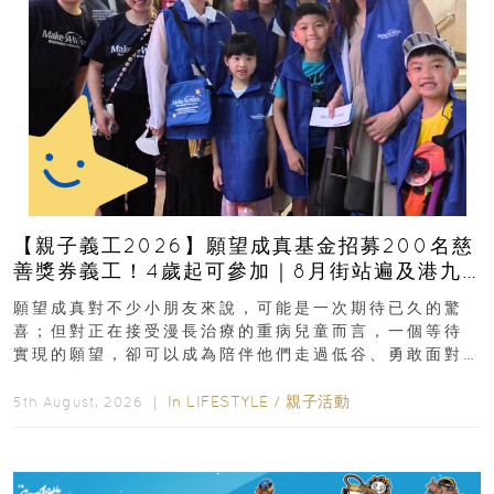
【親子義工2026】願望成真基金招募200名慈
善獎券義工！4歲起可參加｜8月街站遍及港九
新界
願望成真對不少小朋友來說，可能是一次期待已久的驚
喜；但對正在接受漫長治療的重病兒童而言，一個等待
實現的願望，卻可以成為陪伴他們走過低谷、勇敢面對
逆境的重要力量。▲ 願...
In
LIFESTYLE
/
親子活動
5th August, 2026 ｜