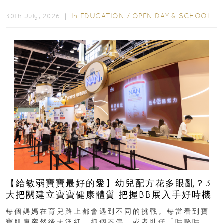
學年小一，想...
In
EDUCATION
/
OPEN DAY & SCHOOL EVENTS
30th July, 2026 ｜
【給敏弱寶寶最好的愛】幼兒配方花多眼亂？3
大把關建立寶寶健康體質 把握BB展入手好時機
每個媽媽在育兒路上都會遇到不同的挑戰。每當看到寶
寶肌膚突然後天泛紅、抓個不停，或者肚仔「咕嚕咕