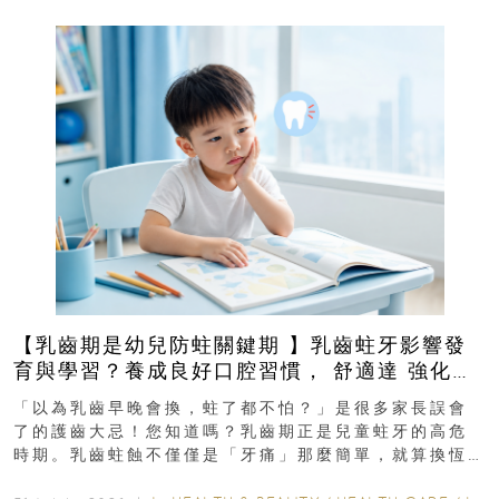
【乳齒期是幼兒防蛀關鍵期 】乳齒蛀牙影響發
育與學習？養成良好口腔習慣， 舒適達 強化琺
瑯質 兒童牙膏防護指南
「以為乳齒早晚會換，蛀了都不怕？」是很多家長誤會
了的護齒大忌！您知道嗎？乳齒期正是兒童蛀牙的高危
時期。乳齒蛀蝕不僅僅是「牙痛」那麼簡單，就算換恆
齒也有影響！後果將如骨牌效應般...