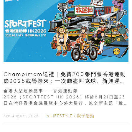
Champimom送禮｜免費200張門票香港運動
節2026載譽歸來：一次睇盡匹克球、新興運
動、街舞比賽＋逾百運動品牌展覽
全港大型運動盛事——香港運動節
2026（SPORTFEST HK 2026）將於8月21日至23
日在灣仔香港會議展覽中心盛大舉行，以全新主題「敢
運動大排檔」登場，集合...
In
LIFESTYLE
/
親子活動
3rd August, 2026 ｜