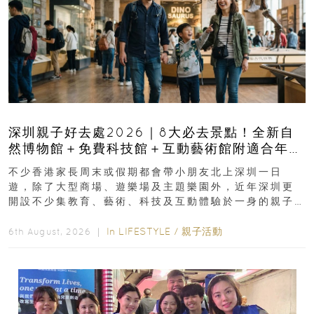
深圳親子好去處2026｜8大必去景點！全新自
然博物館＋免費科技館＋互動藝術館附適合年
齡、交通、門票、開放時間
不少香港家長周末或假期都會帶小朋友北上深圳一日
遊，除了大型商場、遊樂場及主題樂園外，近年深圳更
開設不少集教育、藝術、科技及互動體驗於一身的親子
好去處！暑假唔想再行商場...
In
LIFESTYLE
/
親子活動
6th August, 2026 ｜