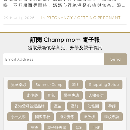
嚕」不舒服而哭鬧時，媽媽心裡總滿是心痛與無奈。混
合餵養揀奶粉？選擇幼兒配...
In
PREGNANCY
/
GETTING PREGNANT
/
P
29th July, 2026 ｜
訂閱
Champimom
電子報
獲取最新懷孕育兒、升學及親子資訊
Send
兒童桌球
SummerCamp
加固
ShoppingGuide
走佬袋
育兒
醫生專訪
人物專訪
香港父母首選品牌
產後
產前
幼稚園
孕婦
小一入學
國際學校
海外升學
IB放榜
學校專訪
濕疹
親子好去處
母乳
毛孩