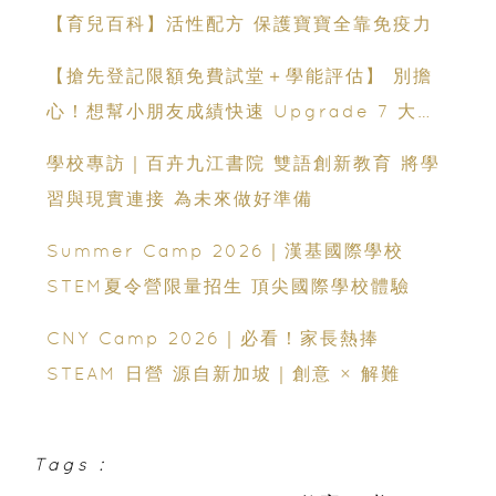
【育兒百科】活性配方 保護寶寶全靠免疫力
【搶先登記限額免費試堂＋學能評估】 別擔
心！想幫小朋友成績快速 Upgrade 7 大暑
期課程一覽｜6星期追6個月進度
學校專訪｜百卉九江書院 雙語創新教育 將學
習與現實連接 為未來做好準備
Summer Camp 2026｜漢基國際學校
STEM夏令營限量招生 頂尖國際學校體驗
CNY Camp 2026｜必看！家長熱捧
STEAM 日營 源自新加坡｜創意 × 解難
Tags :