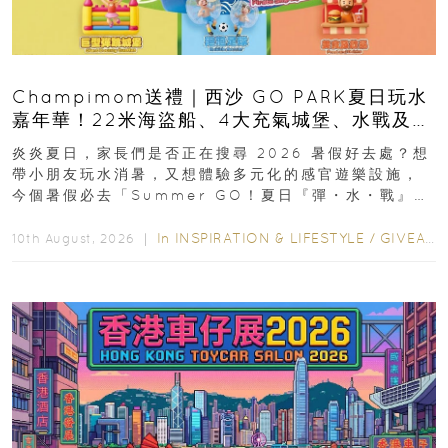
Champimom送禮｜西沙 GO PARK夏日玩水
嘉年華！22米海盜船、4大充氣城堡、水戰及門
票優惠全攻略
炎炎夏日，家長們是否正在搜尋 2026 暑假好去處？想
帶小朋友玩水消暑，又想體驗多元化的感官遊樂設施，
今個暑假必去「Summer GO！夏日『彈・水・戰』派
對」！活動由 2026 年 8 月 27...
In
INSPIRATION & LIFESTYLE
/
GIVEAWAY
10th August, 2026 ｜