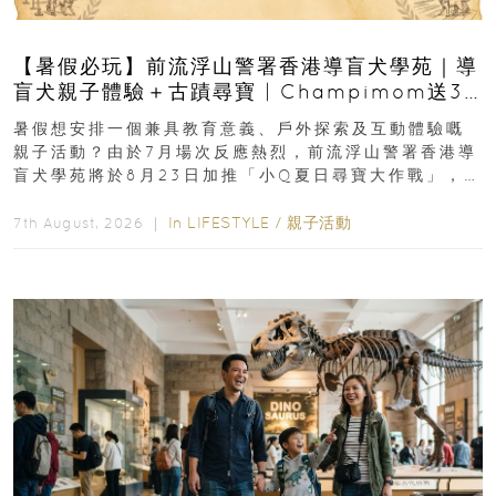
【暑假必玩】前流浮山警署香港導盲犬學苑｜導
盲犬親子體驗＋古蹟尋寶 | Champimom送3
組免費名額
暑假想安排一個兼具教育意義、戶外探索及互動體驗嘅
親子活動？由於7月場次反應熱烈，前流浮山警署香港導
盲犬學苑將於8月23日加推「小Q夏日尋寶大作戰」，家
長與小朋友可以走進前流浮山警署...
In
LIFESTYLE
/
親子活動
7th August, 2026 ｜