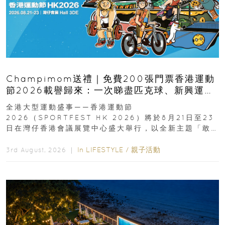
Champimom送禮｜免費200張門票香港運動
節2026載譽歸來：一次睇盡匹克球、新興運
動、街舞比賽＋逾百運動品牌展覽
全港大型運動盛事——香港運動節
2026（SPORTFEST HK 2026）將於8月21日至23
日在灣仔香港會議展覽中心盛大舉行，以全新主題「敢
運動大排檔」登場，集合...
In
LIFESTYLE
/
親子活動
3rd August, 2026 ｜