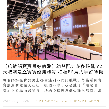
【給敏弱寶寶最好的愛】幼兒配方花多眼亂？3
大把關建立寶寶健康體質 把握BB展入手好時機
每個媽媽在育兒路上都會遇到不同的挑戰。每當看到寶
寶肌膚突然後天泛紅、抓個不停，或者肚仔「咕嚕咕
嚕」不舒服而哭鬧時，媽媽心裡總滿是心痛與無奈。混
合餵養揀奶粉？選擇幼兒配...
In
PREGNANCY
/
GETTING PREGNANT
/
P
29th July, 2026 ｜