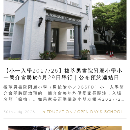
【小一入學2027/28】拔萃男書院附屬小學小
一簡介會將於8月29日舉行｜公布預約連結日期
｜更設有網上重溫
拔萃男書院附屬小學（男拔附小／DBSPD）小一入學簡
介會即將開放預約！簡介會每年均備受家長關注，入場
名額「瘋搶」。如果家長正準備為小朋友報考2027/28
學年小一，想...
In
EDUCATION
/
OPEN DAY & SCHOOL EVENTS
30th July, 2026 ｜