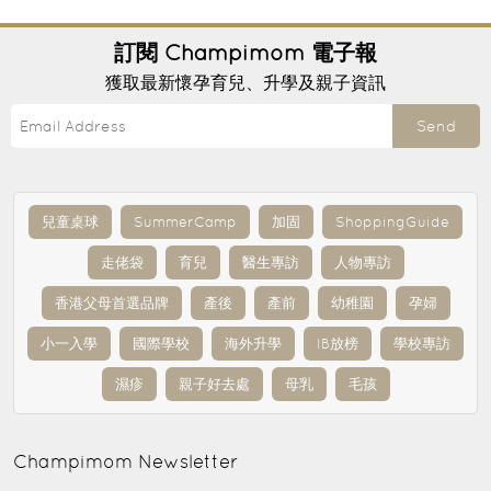
訂閱
Champimom
電子報
獲取最新懷孕育兒、升學及親子資訊
Send
兒童桌球
SummerCamp
加固
ShoppingGuide
走佬袋
育兒
醫生專訪
人物專訪
香港父母首選品牌
產後
產前
幼稚園
孕婦
小一入學
國際學校
海外升學
IB放榜
學校專訪
濕疹
親子好去處
母乳
毛孩
Champimom
Newsletter