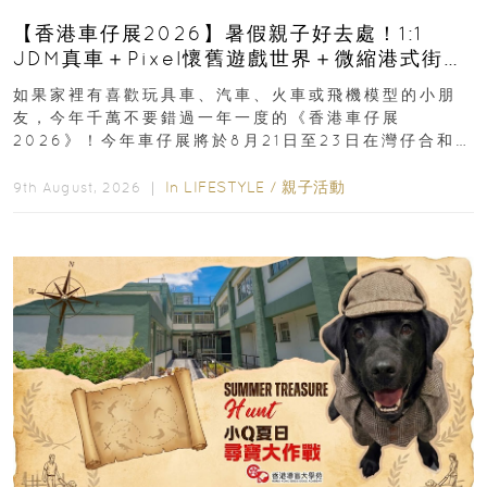
【香港車仔展2026】暑假親子好去處！1:1
JDM真車＋Pixel懷舊遊戲世界＋微縮港式街景
8月灣仔登場 車迷家庭必去！
如果家裡有喜歡玩具車、汽車、火車或飛機模型的小朋
友，今年千萬不要錯過一年一度的《香港車仔展
2026》！今年車仔展將於8月21日至23日在灣仔合和酒
店 Grand Ballroom舉行...
In
LIFESTYLE
/
親子活動
9th August, 2026 ｜