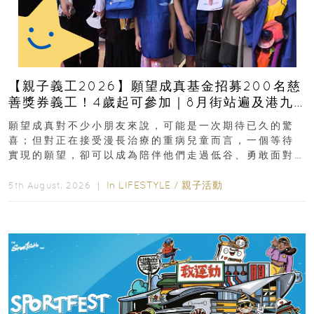
【親子義工2026】願望成真基金招募200名慈
善獎券義工！4歲起可參加｜8月街站遍及港九
新界
願望成真對不少小朋友來說，可能是一次期待已久的驚
喜；但對正在接受漫長治療的重病兒童而言，一個等待
實現的願望，卻可以成為陪伴他們走過低谷、勇敢面對
逆境的重要力量。▲ 願...
In
LIFESTYLE
/
親子活動
5th August, 2026 ｜