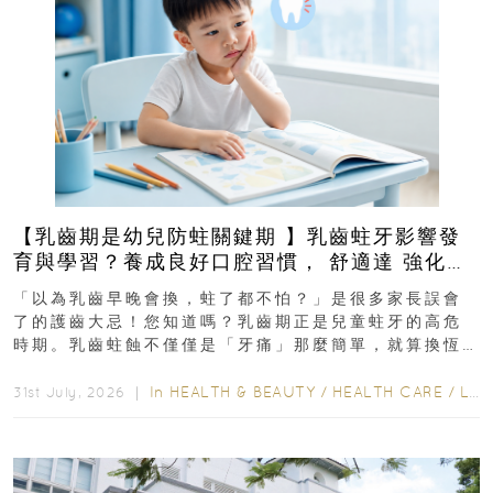
【乳齒期是幼兒防蛀關鍵期 】乳齒蛀牙影響發
育與學習？養成良好口腔習慣， 舒適達 強化琺
瑯質 兒童牙膏防護指南
「以為乳齒早晚會換，蛀了都不怕？」是很多家長誤會
了的護齒大忌！您知道嗎？乳齒期正是兒童蛀牙的高危
時期。乳齒蛀蝕不僅僅是「牙痛」那麼簡單，就算換恆
齒也有影響！後果將如骨牌效應般...
In
HEALTH & BEAUTY
/
HEALTH CARE
/
LIFESTYLE
31st July, 2026 ｜