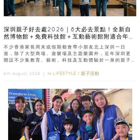
深圳親子好去處2026｜8大必去景點！全新自
然博物館＋免費科技館＋互動藝術館附適合年
齡、交通、門票、開放時間
不少香港家長周末或假期都會帶小朋友北上深圳一日
遊，除了大型商場、遊樂場及主題樂園外，近年深圳更
開設不少集教育、藝術、科技及互動體驗於一身的親子
好去處！暑假唔想再行商場...
In
LIFESTYLE
/
親子活動
6th August, 2026 ｜