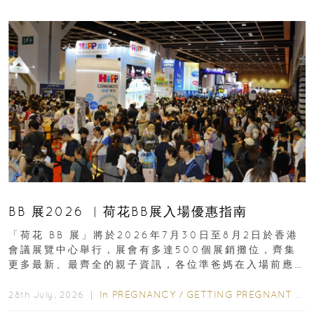
BB 展2026 ︳荷花BB展入場優惠指南
「荷花 BB 展」將於2026年7月30日至8月2日於香港
會議展覽中心舉行，展會有多達500個展銷攤位，齊集
更多最新、最齊全的親子資訊，各位準爸媽在入場前應
先閱讀購物指南...
In
PREGNANCY
/
GETTING PREGNANT
/
P
28th July, 2026 ｜