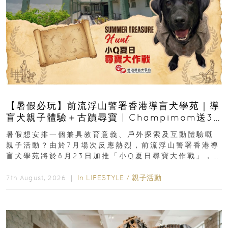
【暑假必玩】前流浮山警署香港導盲犬學苑｜導
盲犬親子體驗＋古蹟尋寶 | Champimom送3
組免費名額
暑假想安排一個兼具教育意義、戶外探索及互動體驗嘅
親子活動？由於7月場次反應熱烈，前流浮山警署香港導
盲犬學苑將於8月23日加推「小Q夏日尋寶大作戰」，家
長與小朋友可以走進前流浮山警署...
In
LIFESTYLE
/
親子活動
7th August, 2026 ｜