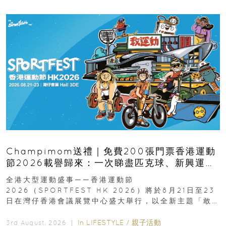
Champimom送禮｜免費200張門票香港運動
節2026載譽歸來：一次睇盡匹克球、新興運
動、街舞比賽＋逾百運動品牌展覽
全港大型運動盛事——香港運動節
2026（SPORTFEST HK 2026）將於8月21日至23
日在灣仔香港會議展覽中心盛大舉行，以全新主題「敢
運動大排檔」登場，集合...
In
LIFESTYLE
/
親子活動
3rd August, 2026 ｜