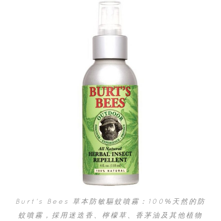
Burt’s Bees 草本防敏驅蚊噴霧：100%天然的防
蚊噴霧，採用迷迭香、檸檬草、香茅油及其他植物