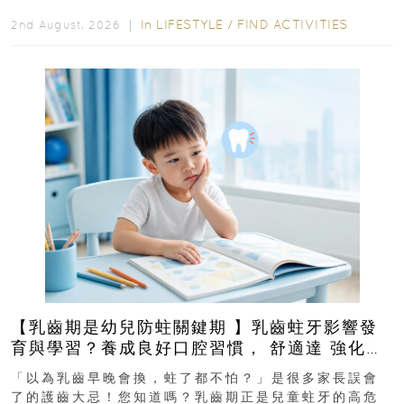
In
LIFESTYLE
/
FIND ACTIVITIES
2nd August, 2026 ｜
【乳齒期是幼兒防蛀關鍵期 】乳齒蛀牙影響發
育與學習？養成良好口腔習慣， 舒適達 強化琺
瑯質 兒童牙膏防護指南
「以為乳齒早晚會換，蛀了都不怕？」是很多家長誤會
了的護齒大忌！您知道嗎？乳齒期正是兒童蛀牙的高危