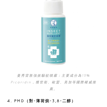
曼秀雷敦強效驅蚊噴霧：主要成分為15%
Picaridin，獲世衛、歐盟、美加等國際權威推
薦。
4. PMD（對-薄荷烷-3,8-二醇）