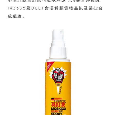
IR3535及DEET會溶解膠質物品以及某些合
成纖維。