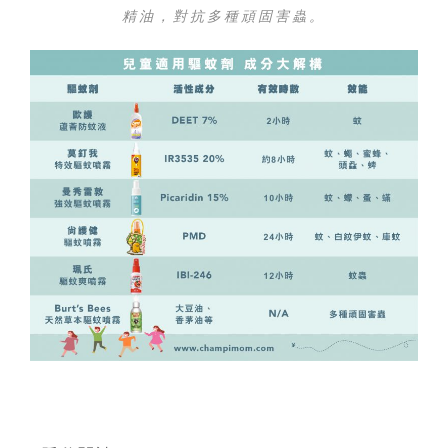
精油，對抗多種頑固害蟲。