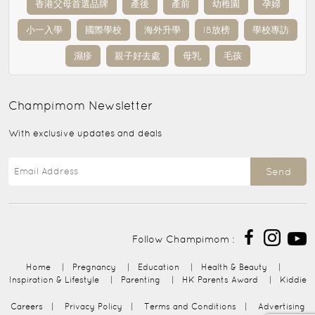
香港父母首選品牌
產後
產前
幼稚園
孕婦
小一入學
國際學校
海外升學
IB放榜
學校專訪
濕疹
親子好去處
母乳
毛孩
Champimom
Newsletter
With exclusive updates and deals
Send
Follow Champimom :
Home
|
Pregnancy
|
Education
|
Health & Beauty
|
Inspiration & Lifestyle
|
Parenting
|
HK Parents Award
|
Kiddie
Careers
|
Privacy Policy
|
Terms and Conditions
|
Advertising