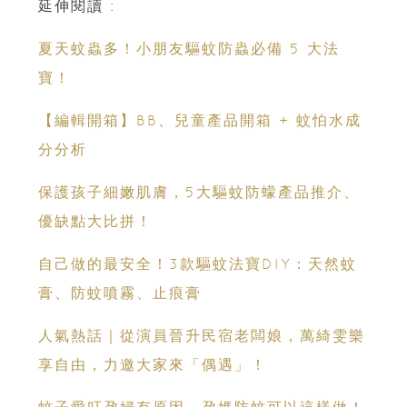
延伸閱讀 :
夏天蚊蟲多！小朋友驅蚊防蟲必備 5 大法
寶！
【編輯開箱】BB、兒童產品開箱 + 蚊怕水成
分分析
保護孩子細嫩肌膚，5大驅蚊防蠓產品推介、
優缺點大比拼！
自己做的最安全！3款驅蚊法寶DIY：天然蚊
膏、防蚊噴霧、止痕膏
人氣熱話｜從演員晉升民宿老闆娘，萬綺雯樂
享自由，力邀大家來「偶遇」！