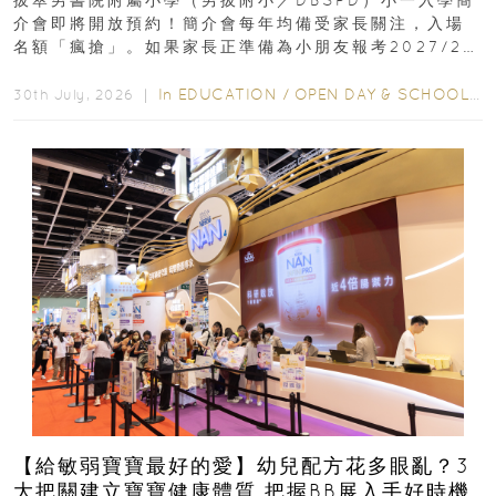
拔萃男書院附屬小學（男拔附小／DBSPD）小一入學簡
介會即將開放預約！簡介會每年均備受家長關注，入場
名額「瘋搶」。如果家長正準備為小朋友報考2027/28
學年小一，想...
In
EDUCATION
/
OPEN DAY & SCHOOL EVENTS
30th July, 2026 ｜
【給敏弱寶寶最好的愛】幼兒配方花多眼亂？3
大把關建立寶寶健康體質 把握BB展入手好時機