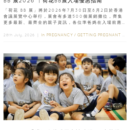
BB 展2026 ︳荷花BB展入場優惠指南
「荷花 BB 展」將於2026年7月30日至8月2日於香港
會議展覽中心舉行，展會有多達500個展銷攤位，齊集
更多最新、最齊全的親子資訊，各位準爸媽在入場前應
先閱讀購物指南...
In
PREGNANCY
/
GETTING PREGNANT
/
P
28th July, 2026 ｜