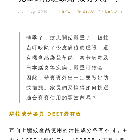
In
HEALTH & BEAUTY
/
BEAUTY
31st May, 2018｜
轉季了，蚊患開始嚴重了。被蚊
蟲叮咬除了令皮膚痕癢腫脹，還
有機會感染登革熱、寨卡病毒及
日本腦炎等疾病，嚴重可致命。
因此，帶寶寶外出一定要做好防
蚊措施。家長們又懂得如何挑選
適合寶寶使用的驅蚊劑嗎？
驅蚊成分各異 DEET最有效
市面上驅蚊產品使用的活性成分各有不同，主