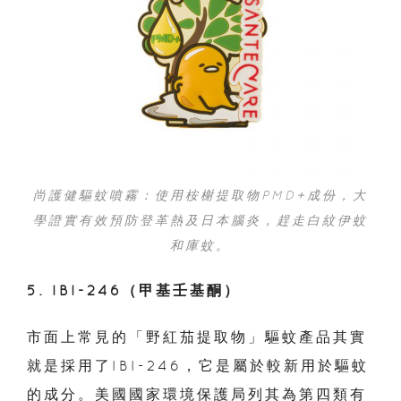
尚護健驅蚊噴霧：使用桉榭提取物PMD+成份，大
學證實有效預防登革熱及日本腦炎，趕走白紋伊蚊
和庫蚊。
5. IBI-246（甲基壬基酮）
市面上常見的「野紅茄提取物」驅蚊產品其實
就是採用了IBI-246，它是屬於較新用於驅蚊
的成分。美國國家環境保護局列其為第四類有