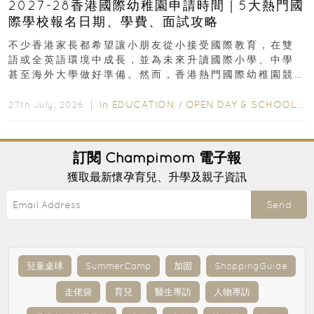
2027-28香港國際幼稚園申請時間｜5大熱門國
際學校報名日期、學費、面試攻略
不少香港家長都希望讓小朋友從小接受國際教育，在雙
語或全英語環境中成長，並為未來升讀國際小學、中學
甚至海外大學做好準備。然而，香港熱門國際幼稚園競
爭激烈，大部分學校會於入學前約一年開始接受申請...
In
EDUCATION
/
OPEN DAY & SCHOOL EVENTS
27th July, 2026 ｜
訂閱
Champimom
電子報
獲取最新懷孕育兒、升學及親子資訊
Send
兒童桌球
SummerCamp
加固
ShoppingGuide
走佬袋
育兒
醫生專訪
人物專訪