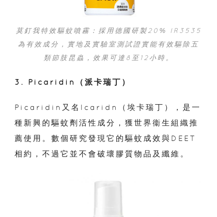
莫釘我特效驅蚊噴霧：採用德國研製20% IR3535
為有效成分，實地及實驗室測試證實能有效驅除五
類節肢昆蟲，效果可達8至12小時。
3. Picaridin（派卡瑞丁）
Picaridin又名Icaridn（埃卡瑞丁），是一
種新興的驅蚊劑活性成分，獲
世界衞生組織推
薦使用。數個研究發現它的驅蚊成效與DEET
相約，不過它並不會破壞膠質物品及纖維。