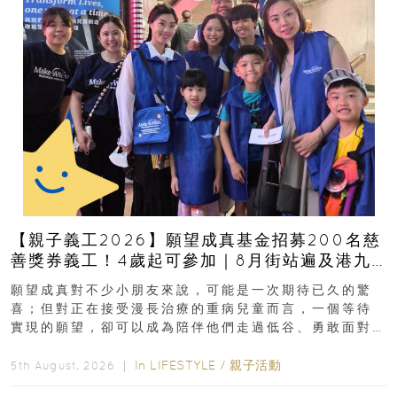
【親子義工2026】願望成真基金招募200名慈
善獎券義工！4歲起可參加｜8月街站遍及港九
新界
願望成真對不少小朋友來說，可能是一次期待已久的驚
喜；但對正在接受漫長治療的重病兒童而言，一個等待
實現的願望，卻可以成為陪伴他們走過低谷、勇敢面對
逆境的重要力量。▲ 願...
In
LIFESTYLE
/
親子活動
5th August, 2026 ｜