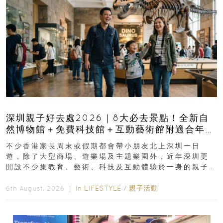
深圳親子好去處2026｜8大必去景點！全新自
然博物館＋免費科技館＋互動藝術館附適合年
齡、交通、門票、開放時間
不少香港家長周末或假期都會帶小朋友北上深圳一日
遊，除了大型商場、遊樂場及主題樂園外，近年深圳更
開設不少集教育、藝術、科技及互動體驗於一身的親子
好去處！暑假唔想再行商場...
In
LIFESTYLE
/
親子活動
6th August, 2026 ｜