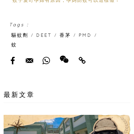
蚊子愛叮孕婦有原因，孕媽防蚊可以這樣做！
Tags :
驅蚊劑
/
DEET
/
香茅
/
PMD
/
蚊
最新文章