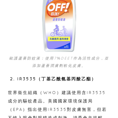
歐護蘆薈防蚊液：使用7%DEET作為活性成分，並
添加蘆薈潤膚劑軟化皮膚。
2. IR3535（丁基乙酰氨基丙酸乙酯）
世界衞生組織（WHO）建議使用含IR3535
成分的驅蚊產品。美國國家環境保護局
（EPA）指出使用IR3535對皮膚無害，但若
不慎入眼會對眼晴造成刺激，消委會亦提醒