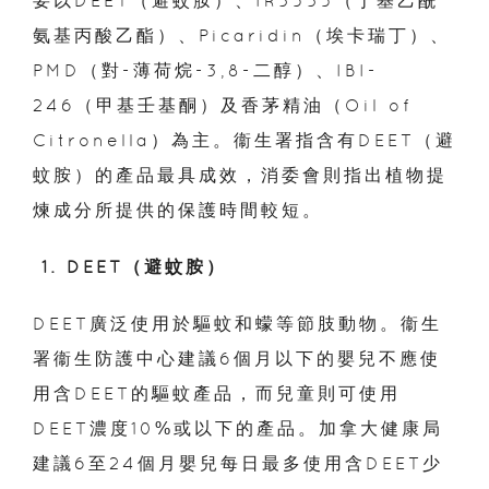
要以DEET（避
蚊胺）
、I
R3535（丁基乙酰
氨基丙酸乙酯）、Picaridin（埃卡瑞丁）、
PMD（對-薄荷烷-3,8-二醇）、IBI-
246（甲基壬基酮）及香茅精油（Oil of
Citronella）為主。
衞生署指含有DEET（避
蚊胺）的產品最具成效，
消委會則指出
植物提
煉成分所提供的保護時間較短。
1. DEET（避蚊胺）
DEET廣泛使用於驅蚊和蠓等節肢動物。衞生
署衞生防護中心建議6個月以下的嬰兒不應使
用含DEET的驅蚊產品，而兒童則可使用
DEET濃度10%或以下的產品。加拿大健康局
建議6至24個月嬰兒每日最多使用含DEET少