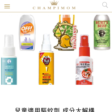
兒童適用驅蚊劑 成分大解構