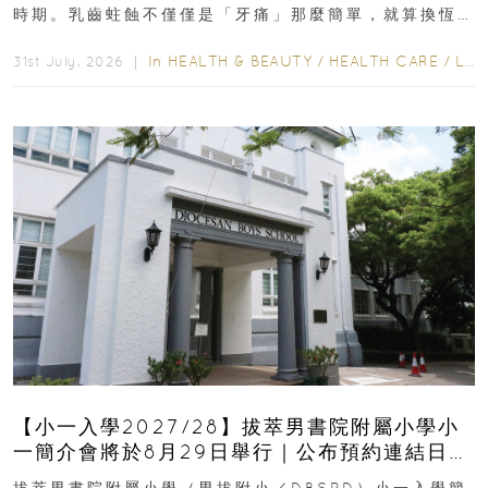
時期。乳齒蛀蝕不僅僅是「牙痛」那麼簡單，就算換恆
齒也有影響！後果將如骨牌效應般...
In
HEALTH & BEAUTY
/
HEALTH CARE
/
LIFESTYLE
31st July, 2026 ｜
【小一入學2027/28】拔萃男書院附屬小學小
一簡介會將於8月29日舉行｜公布預約連結日期
｜更設有網上重溫