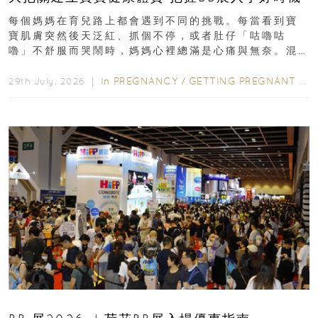
每個媽媽在育兒路上都會遇到不同的挑戰。每當看到寶
寶肌膚突然後天泛紅、抓個不停，或者肚仔「咕嚕咕
嚕」不舒服而哭鬧時，媽媽心裡總滿是心痛與無奈。混
合餵養揀奶粉？選擇幼兒配...
In
PREGNANCY
/
GETTING PREGNANT
/
P
29th July, 2026 ｜