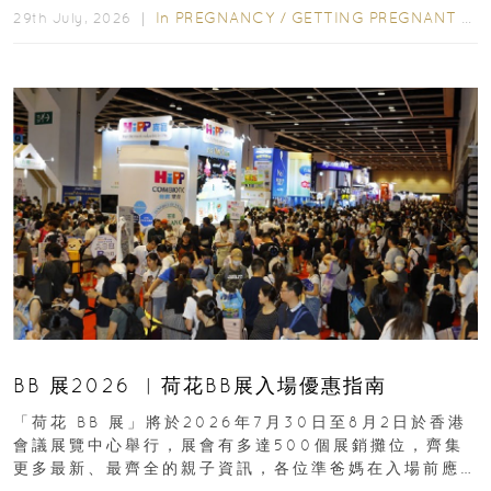
In
PREGNANCY
/
GETTING PREGNANT
/
P
29th July, 2026 ｜
BB 展2026 ︳荷花BB展入場優惠指南
「荷花 BB 展」將於2026年7月30日至8月2日於香港
會議展覽中心舉行，展會有多達500個展銷攤位，齊集
更多最新、最齊全的親子資訊，各位準爸媽在入場前應