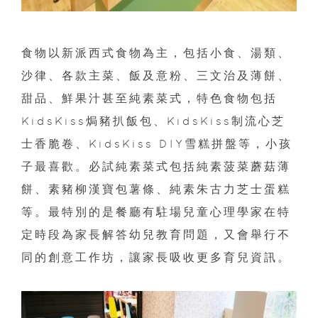
食物以新派西式食物為主，包括小食、湯類、
沙律、各款主菜、飯及意粉、三文治及薄餅、
甜品、鮮果汁甚至純素菜式，特色食物包括
KidsKiss焗豬扒飯包、KidsKiss制流心芝
士香脆卷、KidsKiss DIY雪糕拼盤等，小孩
子最喜歡。​必試純素菜式包括純素菠菜蘑菇薄
餅、素豬柳漢寶包薯條、純素朱古力芝士蛋糕
等。最特別的是餐廳有駐場兒童心理學家在特
定時段為家長解答幼兒教育問題，又會舉行不
同的創意工作坊，讓家長吸收更多育兒資訊。