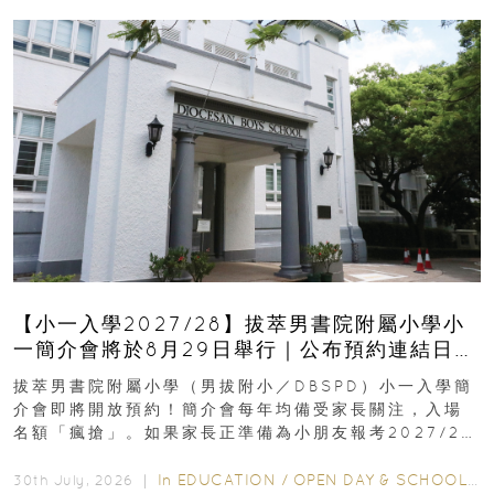
【小一入學2027/28】拔萃男書院附屬小學小
一簡介會將於8月29日舉行｜公布預約連結日期
｜更設有網上重溫
拔萃男書院附屬小學（男拔附小／DBSPD）小一入學簡
介會即將開放預約！簡介會每年均備受家長關注，入場
名額「瘋搶」。如果家長正準備為小朋友報考2027/28
學年小一，想...
In
EDUCATION
/
OPEN DAY & SCHOOL EVENTS
30th July, 2026 ｜