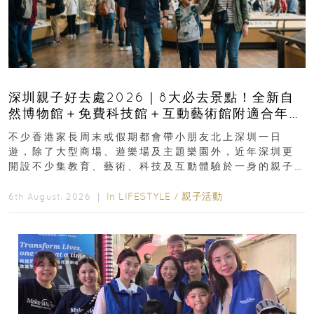
深圳親子好去處2026｜8大必去景點！全新自
然博物館＋免費科技館＋互動藝術館附適合年
齡、交通、門票、開放時間
不少香港家長周末或假期都會帶小朋友北上深圳一日
遊，除了大型商場、遊樂場及主題樂園外，近年深圳更
開設不少集教育、藝術、科技及互動體驗於一身的親子
好去處！暑假唔想再行商場...
In
LIFESTYLE
/
親子活動
6th August, 2026 ｜