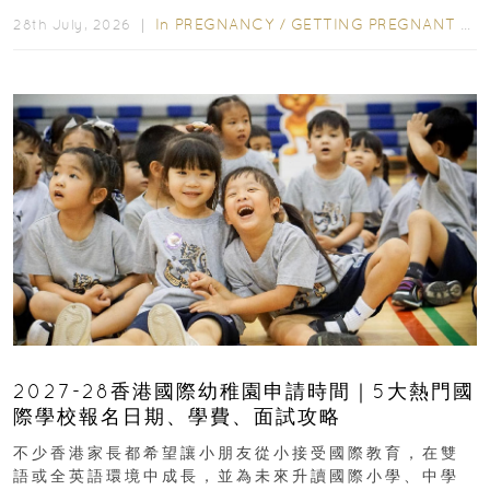
先閱讀購物指南...
In
PREGNANCY
/
GETTING PREGNANT
/
P
28th July, 2026 ｜
2027-28香港國際幼稚園申請時間｜5大熱門國
際學校報名日期、學費、面試攻略
不少香港家長都希望讓小朋友從小接受國際教育，在雙
語或全英語環境中成長，並為未來升讀國際小學、中學