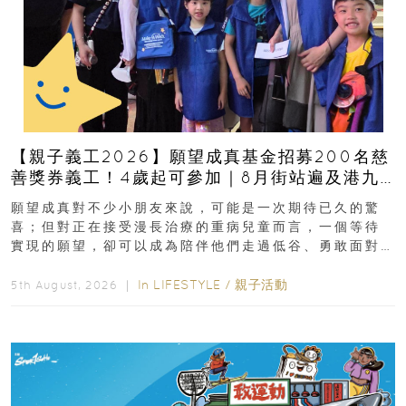
【親子義工2026】願望成真基金招募200名慈
善獎券義工！4歲起可參加｜8月街站遍及港九
新界
願望成真對不少小朋友來說，可能是一次期待已久的驚
喜；但對正在接受漫長治療的重病兒童而言，一個等待
實現的願望，卻可以成為陪伴他們走過低谷、勇敢面對
逆境的重要力量。▲ 願...
In
LIFESTYLE
/
親子活動
5th August, 2026 ｜