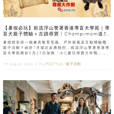
【暑假必玩】前流浮山警署香港導盲犬學苑｜導
盲犬親子體驗＋古蹟尋寶 | Champimom送3
組免費名額
暑假想安排一個兼具教育意義、戶外探索及互動體驗嘅
親子活動？由於7月場次反應熱烈，前流浮山警署香港導
盲犬學苑將於8月23日加推「小Q夏日尋寶大作戰」，家
長與小朋友可以走進前流浮山警署...
In
LIFESTYLE
/
親子活動
7th August, 2026 ｜