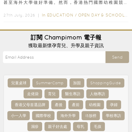
甚至海外大學做好準備。然而，香港熱門國際幼稚園競
爭激烈，大部分學校會於入學前約一年開始接受申請...
In
EDUCATION
/
OPEN DAY & SCHOOL EVENTS
27th July, 2026 ｜
訂閱
Champimom
電子報
獲取最新懷孕育兒、升學及親子資訊
Send
兒童桌球
SummerCamp
加固
ShoppingGuide
走佬袋
育兒
醫生專訪
人物專訪
香港父母首選品牌
產後
產前
幼稚園
孕婦
小一入學
國際學校
海外升學
IB放榜
學校專訪
濕疹
親子好去處
母乳
毛孩