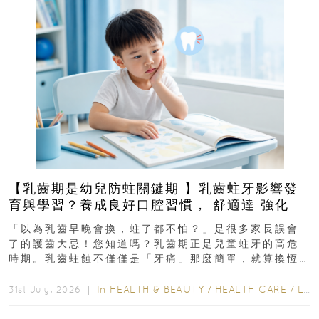
【乳齒期是幼兒防蛀關鍵期 】乳齒蛀牙影響發
育與學習？養成良好口腔習慣， 舒適達 強化琺
瑯質 兒童牙膏防護指南
「以為乳齒早晚會換，蛀了都不怕？」是很多家長誤會
了的護齒大忌！您知道嗎？乳齒期正是兒童蛀牙的高危
時期。乳齒蛀蝕不僅僅是「牙痛」那麼簡單，就算換恆
齒也有影響！後果將如骨牌效應般...
In
HEALTH & BEAUTY
/
HEALTH CARE
/
LIFESTYLE
31st July, 2026 ｜