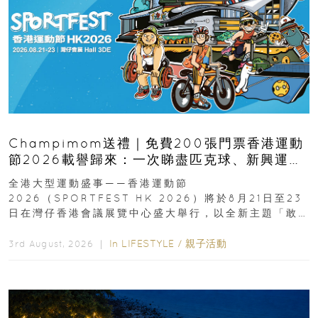
Champimom送禮｜免費200張門票香港運動
節2026載譽歸來：一次睇盡匹克球、新興運
動、街舞比賽＋逾百運動品牌展覽
全港大型運動盛事——香港運動節
2026（SPORTFEST HK 2026）將於8月21日至23
日在灣仔香港會議展覽中心盛大舉行，以全新主題「敢
運動大排檔」登場，集合...
In
LIFESTYLE
/
親子活動
3rd August, 2026 ｜