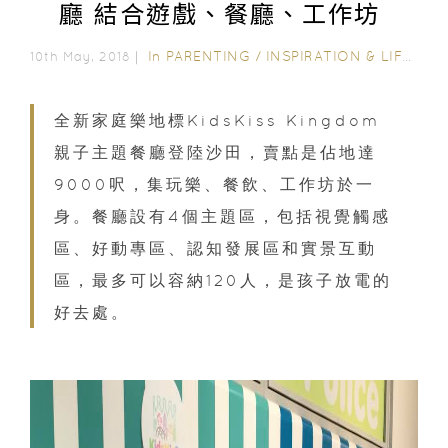
廳 結合遊戲、餐廳、工作坊
In
PARENTING
/
INSPIRATION & LIFESTYLE
10th May, 2018｜
全新家庭樂地標KidsKiss Kingdom
親子主題餐廳登陸沙田，賣點是佔地達
9000呎，集玩樂、餐飲、工作坊於一
身。餐廳設有4個主題區，包括視覺觸感
區、好動專區、認知發展區和實景互動
區，最多可以容納120人，是孩子放電的
好去處。