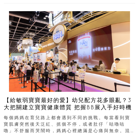
【給敏弱寶寶最好的愛】幼兒配方花多眼亂？3
大把關建立寶寶健康體質 把握BB展入手好時機
每個媽媽在育兒路上都會遇到不同的挑戰。每當看到寶
寶肌膚突然後天泛紅、抓個不停，或者肚仔「咕嚕咕
嚕」不舒服而哭鬧時，媽媽心裡總滿是心痛與無奈。混
合餵養揀奶粉？選擇幼兒配...