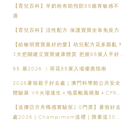
【育兒百科】羊奶粉有助預防BB腸胃敏感不
適
【育兒百科】活性配方 保護寶寶全靠免疫力
【給敏弱寶寶最好的愛】幼兒配方花多眼亂？
3大把關建立寶寶健康體質 把握BB展入手好
時機
BB 展2026 ︳荷花BB展入場優惠指南
2026暑假親子好去處｜澳門科學館公共安全
體驗展 VR火場逃生＋地震颱風模擬＋CPR急
救體驗 寓玩樂於生命教育一次玩盡
【送挪亞方舟職感實驗室2.0門票】暑假好去
處2026｜Champimom送禮｜限量送30套
親子門票連遊戲代幣 （總值HK$10,680）
體驗六大職業角色 玩轉暑假！