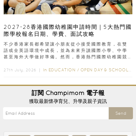
2027-28香港國際幼稚園申請時間｜5大熱門國
際學校報名日期、學費、面試攻略
不少香港家長都希望讓小朋友從小接受國際教育，在雙
語或全英語環境中成長，並為未來升讀國際小學、中學
甚至海外大學做好準備。然而，香港熱門國際幼稚園競
爭激烈，大部分學校會於入學前約一年開始接受申請...
In
EDUCATION
/
OPEN DAY & SCHOOL EVENTS
27th July, 2026 ｜
訂閱
Champimom
電子報
獲取最新懷孕育兒、升學及親子資訊
Send