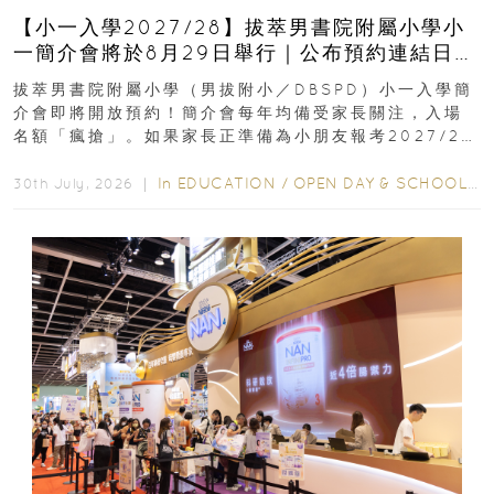
【小一入學2027/28】拔萃男書院附屬小學小
一簡介會將於8月29日舉行｜公布預約連結日期
｜更設有網上重溫
拔萃男書院附屬小學（男拔附小／DBSPD）小一入學簡
介會即將開放預約！簡介會每年均備受家長關注，入場
名額「瘋搶」。如果家長正準備為小朋友報考2027/28
學年小一，想...
In
EDUCATION
/
OPEN DAY & SCHOOL EVENTS
30th July, 2026 ｜