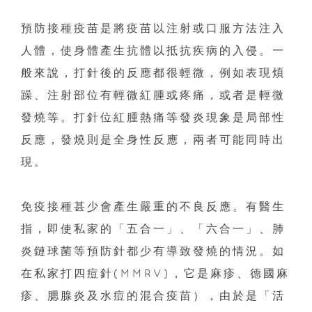
預防接種疫苗是將疫苗以注射或口服方法注入
人體，使身體產生抗體以抵抗疾病的入侵。一
般來說，打針後的反應都很輕微，例如表現煩
躁、注射部位有輕微紅腫或疼痛，或者是輕微
發燒等。打針位紅腫熱痛等發炎現象是局部性
反應，發燒則是全身性反應，兩者可能同時出
現。
免疫接種甚少會產生嚴重的不良反應。有醫生
指，即使私家的「五合一」、「六合一」、肺
炎鏈球菌等預防針都少有導致發燒的情況。如
在私家打四痘針(MMRV)，它是麻疹、德國麻
疹、腮腺炎及水痘的混合疫苗），由於是「活