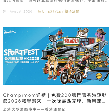
實現的願望，卻可以成為陪伴他們走過低谷、勇敢面對
逆境的重要力量。▲ 願...
In
LIFESTYLE
/
親子活動
5th August, 2026 ｜
Champimom送禮｜免費200張門票香港運動
節2026載譽歸來：一次睇盡匹克球、新興運
動、街舞比賽＋逾百運動品牌展覽
全港大型運動盛事——香港運動節