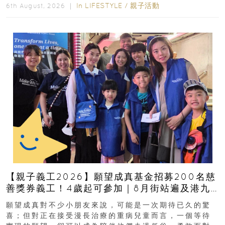
In
LIFESTYLE
/
親子活動
6th August, 2026 ｜
【親子義工2026】願望成真基金招募200名慈
善獎券義工！4歲起可參加｜8月街站遍及港九
新界
願望成真對不少小朋友來說，可能是一次期待已久的驚
喜；但對正在接受漫長治療的重病兒童而言，一個等待