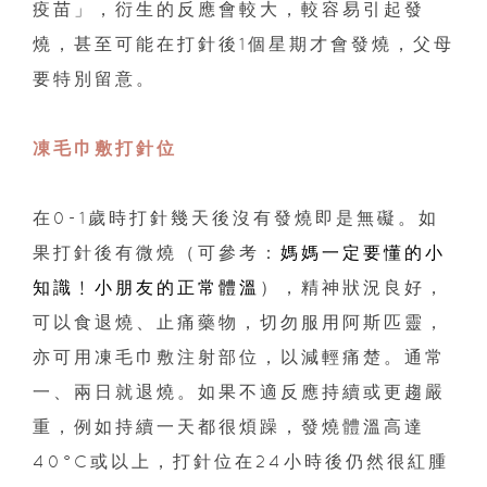
疫苗」，衍生的反應會較大，較容易引起發
燒，甚至可能在打針後1個星期才會發燒，父母
要特別留意。
凍毛巾敷打針位
在0-1歲時打針幾天後沒有發燒即是無礙。如
果打針後有微燒（可參考：
媽媽一定要懂的小
知識﹗小朋友的正常體溫
），精神狀況良好，
可以食退燒、止痛藥物，切勿服用阿斯匹靈，
亦可用凍毛巾敷注射部位，以減輕痛楚。通常
一、兩日就退燒。如果不適反應持續或更趨嚴
重，例如持續一天都很煩躁，發燒體溫高達
40°C或以上，打針位在24小時後仍然很紅腫