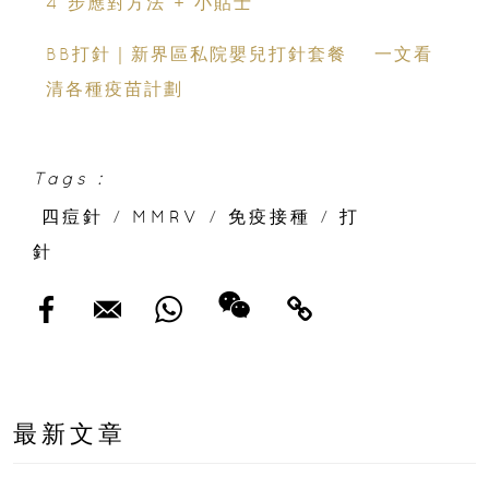
4 步應對方法 + 小貼士
BB打針｜新界區私院嬰兒打針套餐 一文看
清各種疫苗計劃
Tags :
四痘針
/
MMRV
/
免疫接種
/
打
針
最新文章