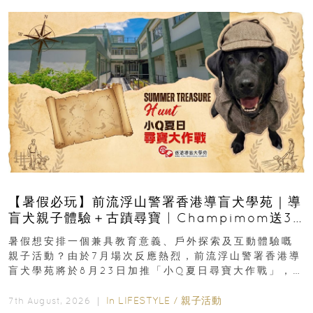
【暑假必玩】前流浮山警署香港導盲犬學苑｜導
盲犬親子體驗＋古蹟尋寶 | Champimom送3
組免費名額
暑假想安排一個兼具教育意義、戶外探索及互動體驗嘅
親子活動？由於7月場次反應熱烈，前流浮山警署香港導
盲犬學苑將於8月23日加推「小Q夏日尋寶大作戰」，家
長與小朋友可以走進前流浮山警署...
In
LIFESTYLE
/
親子活動
7th August, 2026 ｜