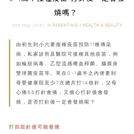
燒嗎？
In
PARENTING
/
HEALTH & BEAUTY
10th May, 2018｜
由初生到小六要接種疫苗預防11種傳染
病，私家診所及醫院可接種其他疫苗，例
如輪狀病毒、乙型流感嗜血桿菌、腦膜炎
雙球菌疫苗等。單在0-1歲半之內便要到
母嬰健康院至少7次總共打14枝針，父母
心痛BB打針會痛，又擔心打針後會發
燒，是否打針後一定會發燒呢？
打四痘針後可能發燒