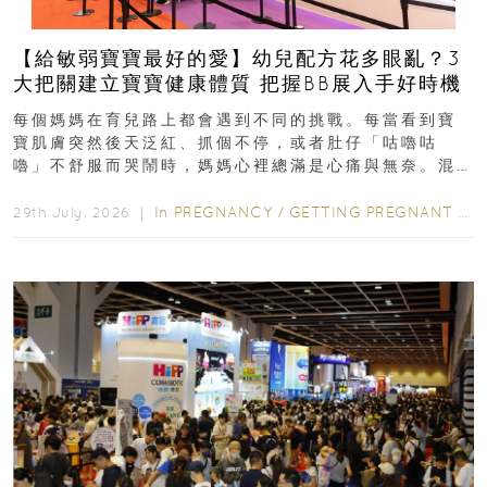
【給敏弱寶寶最好的愛】幼兒配方花多眼亂？3
大把關建立寶寶健康體質 把握BB展入手好時機
每個媽媽在育兒路上都會遇到不同的挑戰。每當看到寶
寶肌膚突然後天泛紅、抓個不停，或者肚仔「咕嚕咕
嚕」不舒服而哭鬧時，媽媽心裡總滿是心痛與無奈。混
合餵養揀奶粉？選擇幼兒配...
In
PREGNANCY
/
GETTING PREGNANT
/
P
29th July, 2026 ｜