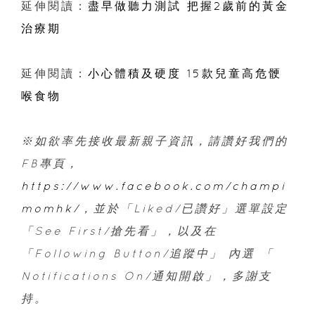
延伸閱讀：
盡早做聽力測試 把握2歲前的黃金
治療期
延伸閱讀：
小心體積及硬度 15款兒童高危骾
喉食物
※如欲率先接收最新親子資訊，
請讚好我們的
FB專頁，
https://www.facebook.com/champi
momhk/
，並於「Liked/已讚好」選單設定
「See First/搶先看」，以及在
「Following Button/追蹤中」 內選 「
Notifications On/通知開啟」，多謝支
持。