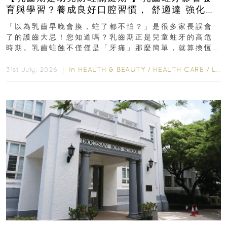
育與學習？養成良好口腔習慣， 舒適達 強化琺
瑯質 兒童牙膏防護指南
「以為乳齒早晚會換，蛀了都不怕？」是很多家長誤會
了的護齒大忌！您知道嗎？乳齒期正是兒童蛀牙的高危
時期。乳齒蛀蝕不僅僅是「牙痛」那麼簡單，就算換恆
齒也有影響！後果將如骨牌效應般...
In
HEALTH & BEAUTY
/
HEALTH CARE
/
LIFESTYLE
31st July, 2026 ｜