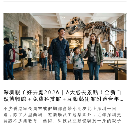
深圳親子好去處2026｜8大必去景點！全新自
然博物館＋免費科技館＋互動藝術館附適合年
齡、交通、門票、開放時間
不少香港家長周末或假期都會帶小朋友北上深圳一日
遊，除了大型商場、遊樂場及主題樂園外，近年深圳更
開設不少集教育、藝術、科技及互動體驗於一身的親子
好去處！暑假唔想再行商場...