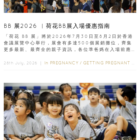
BB 展2026 ︳荷花BB展入場優惠指南
「荷花 BB 展」將於2026年7月30日至8月2日於香港
會議展覽中心舉行，展會有多達500個展銷攤位，齊集
更多最新、最齊全的親子資訊，各位準爸媽在入場前應
先閱讀購物指南...
In
PREGNANCY
/
GETTING PREGNANT
/
P
28th July, 2026 ｜