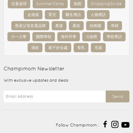
兒童桌球
SummerCamp
加固
ShoppingGuide
走佬袋
育兒
醫生專訪
人物專訪
香港父母首選品牌
產後
產前
幼稚園
孕婦
小一入學
國際學校
海外升學
IB放榜
學校專訪
濕疹
親子好去處
母乳
毛孩
Champimom
Newsletter
With exclusive updates and deals
Send
Follow Champimom :