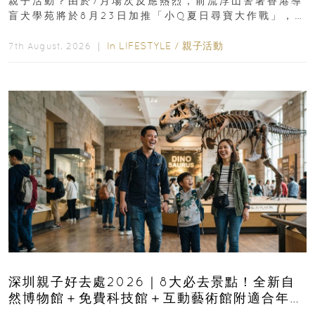
親子活動？由於7月場次反應熱烈，前流浮山警署香港導
盲犬學苑將於8月23日加推「小Q夏日尋寶大作戰」，家
長與小朋友可以走進前流浮山警署...
In
LIFESTYLE
/
親子活動
7th August, 2026 ｜
深圳親子好去處2026｜8大必去景點！全新自
然博物館＋免費科技館＋互動藝術館附適合年
齡、交通、門票、開放時間