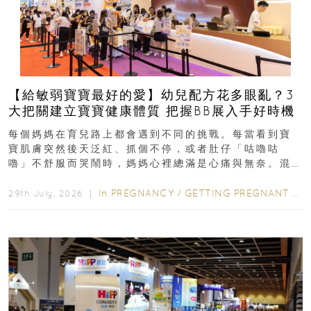
【給敏弱寶寶最好的愛】幼兒配方花多眼亂？3
大把關建立寶寶健康體質 把握BB展入手好時機
每個媽媽在育兒路上都會遇到不同的挑戰。每當看到寶
寶肌膚突然後天泛紅、抓個不停，或者肚仔「咕嚕咕
嚕」不舒服而哭鬧時，媽媽心裡總滿是心痛與無奈。混
合餵養揀奶粉？選擇幼兒配...
In
PREGNANCY
/
GETTING PREGNANT
/
P
29th July, 2026 ｜