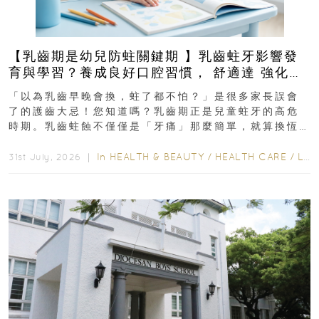
【乳齒期是幼兒防蛀關鍵期 】乳齒蛀牙影響發
育與學習？養成良好口腔習慣， 舒適達 強化琺
瑯質 兒童牙膏防護指南
「以為乳齒早晚會換，蛀了都不怕？」是很多家長誤會
了的護齒大忌！您知道嗎？乳齒期正是兒童蛀牙的高危
時期。乳齒蛀蝕不僅僅是「牙痛」那麼簡單，就算換恆
齒也有影響！後果將如骨牌效應般...
In
HEALTH & BEAUTY
/
HEALTH CARE
/
LIFESTYLE
31st July, 2026 ｜