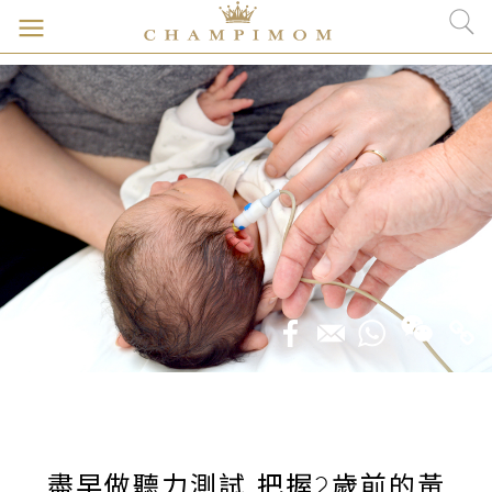
盡早做聽力測試 把握2歲前的黃