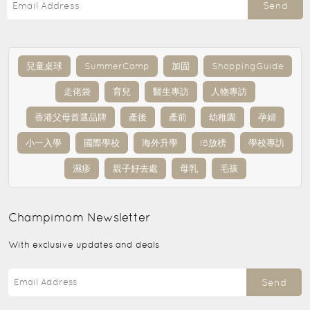
Send
兒童桌球
SummerCamp
加固
ShoppingGuide
走佬袋
育兒
醫生專訪
人物專訪
香港父母首選品牌
產後
產前
幼稚園
孕婦
小一入學
國際學校
海外升學
IB放榜
學校專訪
濕疹
親子好去處
母乳
毛孩
Champimom
Newsletter
With exclusive updates and deals
Send