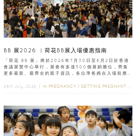
BB 展2026 ︳荷花BB展入場優惠指南
「荷花 BB 展」將於2026年7月30日至8月2日於香港
會議展覽中心舉行，展會有多達500個展銷攤位，齊集
更多最新、最齊全的親子資訊，各位準爸媽在入場前應
先閱讀購物指南...
In
PREGNANCY
/
GETTING PREGNANT
/
P
28th July, 2026 ｜