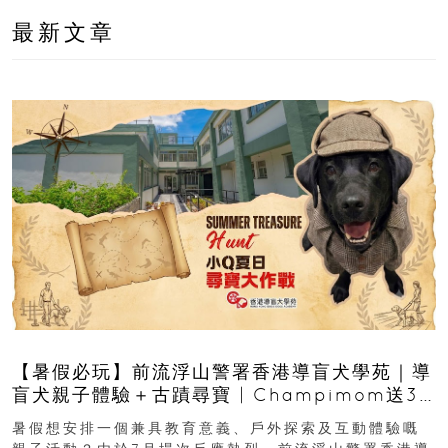
最新文章
【暑假必玩】前流浮山警署香港導盲犬學苑｜導
盲犬親子體驗＋古蹟尋寶 | Champimom送3
組免費名額
暑假想安排一個兼具教育意義、戶外探索及互動體驗嘅