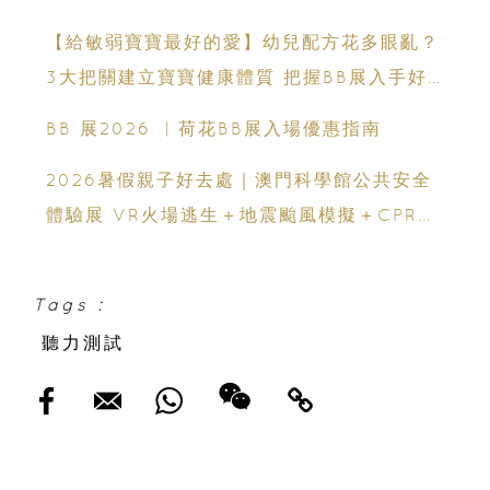
化琺瑯質 兒童牙膏防護指南
【給敏弱寶寶最好的愛】幼兒配方花多眼亂？
3大把關建立寶寶健康體質 把握BB展入手好
時機
BB 展2026 ︳荷花BB展入場優惠指南
2026暑假親子好去處｜澳門科學館公共安全
體驗展 VR火場逃生＋地震颱風模擬＋CPR急
救體驗 寓玩樂於生命教育一次玩盡
Tags :
聽力測試