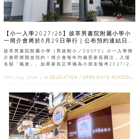
【小一入學2027/28】拔萃男書院附屬小學小
一簡介會將於8月29日舉行｜公布預約連結日期
｜更設有網上重溫
拔萃男書院附屬小學（男拔附小／DBSPD）小一入學簡
介會即將開放預約！簡介會每年均備受家長關注，入場
名額「瘋搶」。如果家長正準備為小朋友報考2027/28
學年小一，想...
In
EDUCATION
/
OPEN DAY & SCHOOL EVENTS
30th July, 2026 ｜