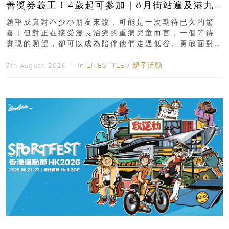
善獎券義工！4歲起可參加｜8月街站遍及港九
新界
願望成真對不少小朋友來說，可能是一次期待已久的驚
喜；但對正在接受漫長治療的重病兒童而言，一個等待
實現的願望，卻可以成為陪伴他們走過低谷、勇敢面對
逆境的重要力量。▲ 願...
In
LIFESTYLE
/
親子活動
5th August, 2026 ｜