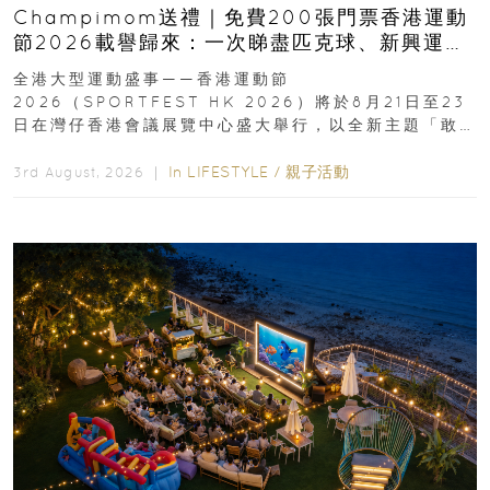
Champimom送禮｜免費200張門票香港運動
節2026載譽歸來：一次睇盡匹克球、新興運
動、街舞比賽＋逾百運動品牌展覽
全港大型運動盛事——香港運動節
2026（SPORTFEST HK 2026）將於8月21日至23
日在灣仔香港會議展覽中心盛大舉行，以全新主題「敢
運動大排檔」登場，集合...
In
LIFESTYLE
/
親子活動
3rd August, 2026 ｜