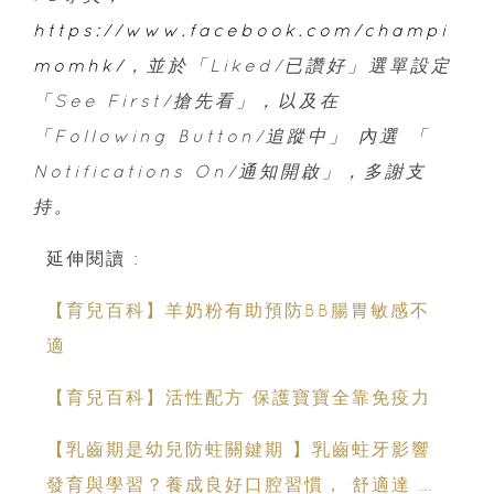
https://www.facebook.com/champi
momhk/
，並於「Liked/已讚好」選單設定
「See First/搶先看」，以及在
「Following Button/追蹤中」 內選 「
Notifications On/通知開啟」，多謝支
持。
延伸閱讀 :
【育兒百科】羊奶粉有助預防BB腸胃敏感不
適
【育兒百科】活性配方 保護寶寶全靠免疫力
【乳齒期是幼兒防蛀關鍵期 】乳齒蛀牙影響
發育與學習？養成良好口腔習慣， 舒適達 強