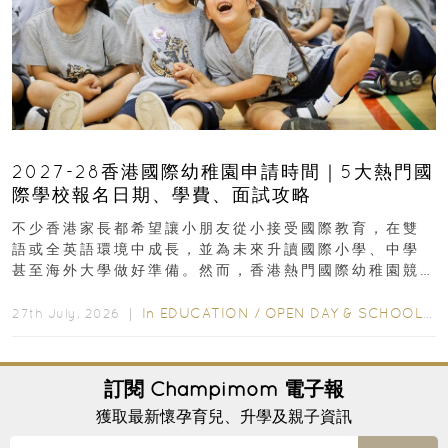
2027-28香港國際幼稚園申請時間｜5大熱門國
際學校報名日期、學費、面試攻略
不少香港家長都希望讓小朋友從小接受國際教育，在雙
語或全英語環境中成長，並為未來升讀國際小學、中學
甚至海外大學做好準備。然而，香港熱門國際幼稚園競
爭激烈，大部分學校會於入學前約一年開始接受申請...
In
EDUCATION
/
OPEN DAY & SCHOOL EVENTS
27th July, 2026 ｜
訂閱
Champimom
電子報
獲取最新懷孕育兒、升學及親子資訊