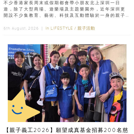
不少香港家長周末或假期都會帶小朋友北上深圳一日
遊，除了大型商場、遊樂場及主題樂園外，近年深圳更
開設不少集教育、藝術、科技及互動體驗於一身的親子
好去處！暑假唔想再行商場...
In
LIFESTYLE
/
親子活動
6th August, 2026 ｜
【親子義工2026】願望成真基金招募200名慈