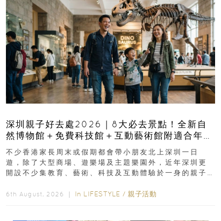
深圳親子好去處2026｜8大必去景點！全新自
然博物館＋免費科技館＋互動藝術館附適合年
齡、交通、門票、開放時間
不少香港家長周末或假期都會帶小朋友北上深圳一日
遊，除了大型商場、遊樂場及主題樂園外，近年深圳更
開設不少集教育、藝術、科技及互動體驗於一身的親子
好去處！暑假唔想再行商場...
In
LIFESTYLE
/
親子活動
6th August, 2026 ｜