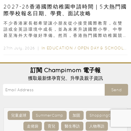
2027-28香港國際幼稚園申請時間｜5大熱門國
際學校報名日期、學費、面試攻略
不少香港家長都希望讓小朋友從小接受國際教育，在雙
語或全英語環境中成長，並為未來升讀國際小學、中學
甚至海外大學做好準備。然而，香港熱門國際幼稚園競
爭激烈，大部分學校會於入學前約一年開始接受申請...
In
EDUCATION
/
OPEN DAY & SCHOOL EVENTS
27th July, 2026 ｜
訂閱
Champimom
電子報
獲取最新懷孕育兒、升學及親子資訊
Send
兒童桌球
SummerCamp
加固
ShoppingGuide
走佬袋
育兒
醫生專訪
人物專訪