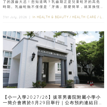
了的護齒大忌！您知道嗎？乳齒期正是兒童蛀牙的高危
時期。乳齒蛀蝕不僅僅是「牙痛」那麼簡單，就算換恆
齒也有影響！後果將如骨牌效應般...
In
HEALTH & BEAUTY
/
HEALTH CARE
/
LIFESTYLE
31st July, 2026 ｜
【小一入學2027/28】拔萃男書院附屬小學小
一簡介會將於8月29日舉行｜公布預約連結日期