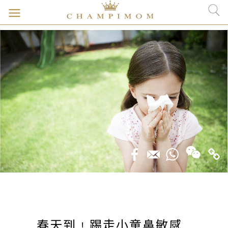
春天到﹗踢走小童鼻敏感