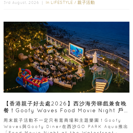
In
LIFESTYLE
/
親子活動
3rd August, 2026 ｜
【香港親子好去處2026】西沙海旁睇戲兼食晚
餐！Goofy Waves Food Movie Night 戶
外影院逢週末登場
周末親子活動不一定只有逛商場和主題樂園！Goofy
Waves與Goofy Diner在西沙GO PARK Aqua推出
「Food Movie Night at the Waterfront」...