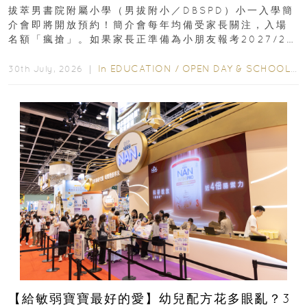
｜更設有網上重溫
拔萃男書院附屬小學（男拔附小／DBSPD）小一入學簡
介會即將開放預約！簡介會每年均備受家長關注，入場
名額「瘋搶」。如果家長正準備為小朋友報考2027/28
學年小一，想...
In
EDUCATION
/
OPEN DAY & SCHOOL EVENTS
30th July, 2026 ｜
【給敏弱寶寶最好的愛】幼兒配方花多眼亂？3