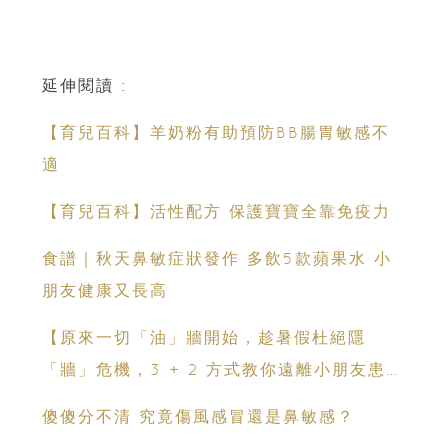
延伸閱讀 :
【育兒百科】羊奶粉有助預防BB腸胃敏感不
適
【育兒百科】活性配方 保護寶寶全靠免疫力
食譜｜秋天鼻敏症狀發作 多飲5款蘋果水 小
朋友健康又長高
【原來一切「油」牆開始，趁暑假杜絕隱
「牆」危機，3 + 2 方式教你遠離小朋友患病
隱憂】
傻傻分不清 究竟傷風感冒還是鼻敏感？