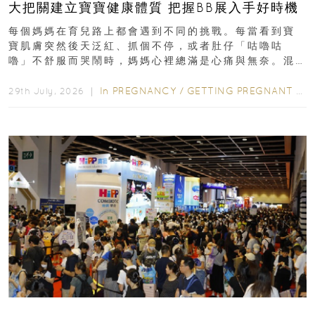
大把關建立寶寶健康體質 把握BB展入手好時機
每個媽媽在育兒路上都會遇到不同的挑戰。每當看到寶
寶肌膚突然後天泛紅、抓個不停，或者肚仔「咕嚕咕
嚕」不舒服而哭鬧時，媽媽心裡總滿是心痛與無奈。混
合餵養揀奶粉？選擇幼兒配...
In
PREGNANCY
/
GETTING PREGNANT
/
P
29th July, 2026 ｜