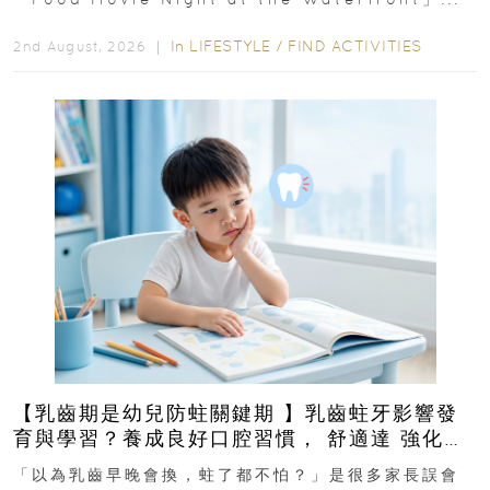
In
LIFESTYLE
/
FIND ACTIVITIES
2nd August, 2026 ｜
【乳齒期是幼兒防蛀關鍵期 】乳齒蛀牙影響發
育與學習？養成良好口腔習慣， 舒適達 強化琺
瑯質 兒童牙膏防護指南
「以為乳齒早晚會換，蛀了都不怕？」是很多家長誤會