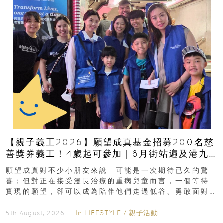
【親子義工2026】願望成真基金招募200名慈
善獎券義工！4歲起可參加｜8月街站遍及港九
新界
願望成真對不少小朋友來說，可能是一次期待已久的驚
喜；但對正在接受漫長治療的重病兒童而言，一個等待
實現的願望，卻可以成為陪伴他們走過低谷、勇敢面對
逆境的重要力量。▲ 願...
In
LIFESTYLE
/
親子活動
5th August, 2026 ｜