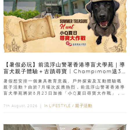
【暑假必玩】前流浮山警署香港導盲犬學苑｜導
盲犬親子體驗＋古蹟尋寶 | Champimom送3
組免費名額
暑假想安排一個兼具教育意義、戶外探索及互動體驗嘅
親子活動？由於7月場次反應熱烈，前流浮山警署香港導
盲犬學苑將於8月23日加推「小Q夏日尋寶大作戰」，家
長與小朋友可以走進前流浮山警署...
In
LIFESTYLE
/
親子活動
7th August, 2026 ｜