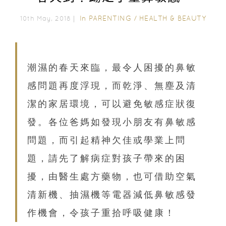
In
PARENTING
/
HEALTH & BEAUTY
10th May, 2018｜
潮濕的春天來臨，最令人困擾的鼻敏
感問題再度浮現，而乾淨、
無塵及清
潔的家居環境，可以避免敏感症狀復
發。
各位爸媽如發現小朋友有鼻敏感
問題，
而引起精神欠佳或學業上問
題，請先了解病症對孩子帶來的困
擾，由醫生處方藥物，也
可借助空氣
清新機、
抽濕機等電器減低鼻敏感發
作機會，
令孩子重拾呼吸健康！