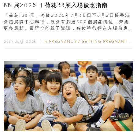
BB 展2026 ︳荷花BB展入場優惠指南
「荷花 BB 展」將於2026年7月30日至8月2日於香港
會議展覽中心舉行，展會有多達500個展銷攤位，齊集
更多最新、最齊全的親子資訊，各位準爸媽在入場前應
先閱讀購物指南...
In
PREGNANCY
/
GETTING PREGNANT
/
P
28th July, 2026 ｜