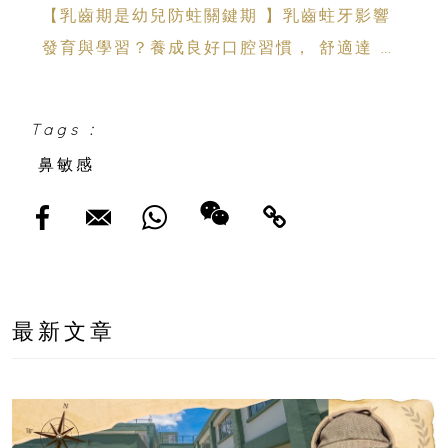
【乳齒期是幼兒防蛀關鍵期 】乳齒蛀牙影響
發育與學習？養成良好口腔習慣， 舒適達 強
化琺瑯質 兒童牙膏防護指南
Tags :
鼻敏感
最新文章