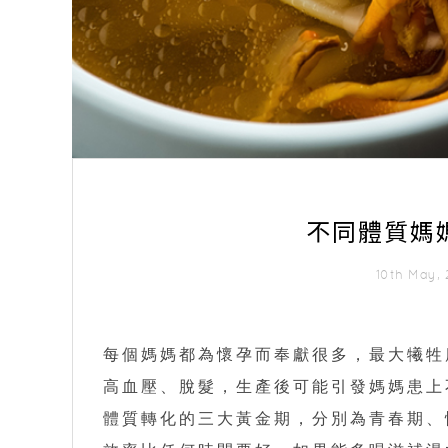
不同體質媽
10th May,
每個媽媽都為懷孕而奉獻很多，最大犧牲
高血壓、脫髮，生產後可能引發媽媽患上
體質轉化的三大黃金期，分別為青春期、