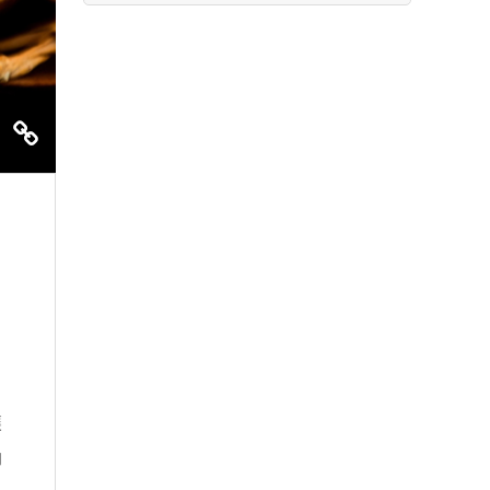
、
讓
的