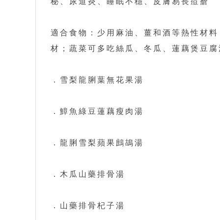
秘、尿道炎、睡眠不穩、皮膚易長痘瘡
適合食物：少用麻油、薑和酒等熱性材料
材；蔬菜可多吃絲瓜、冬瓜、蓮藕煲豆腐
．雪梨龍脷葉無花果湯
．鱆魚綠豆蓮藕瘦肉湯
．龍脷雪梨蘋果鷓鴣湯
．木瓜山藥排骨湯
．山藥排骨杞子湯