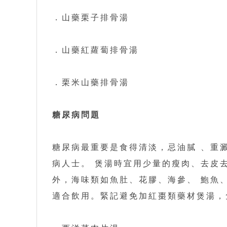
．山藥栗子排骨湯
．山藥紅蘿蔔排骨湯
．栗米山藥排骨湯
糖尿病問題
糖尿病最重要是食得清淡，忌油膩 、重澱
病人士。 煲湯時宜用少量的瘦肉、去皮
外，海味類如魚肚、花膠、海參、 鮑魚
適合飲用。緊記避免加紅棗類藥材煲湯，