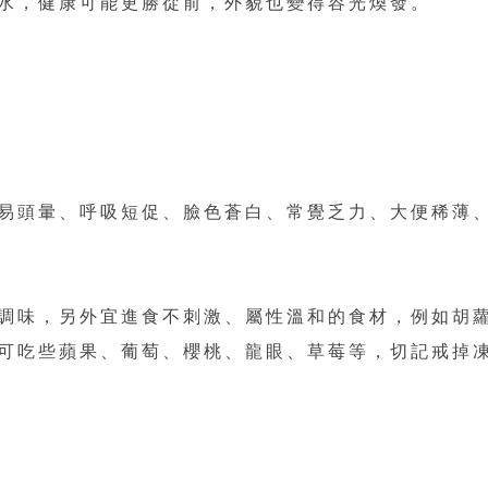
水，健康可能更勝從前，外貌也變得容光煥發。
易頭暈、呼吸短促、臉色蒼白、常覺乏力、大便稀薄
調味，另外宜進食不刺激、屬性溫和的食材，例如胡
可吃些蘋果、葡萄、櫻桃、龍眼、草莓等，切記戒掉