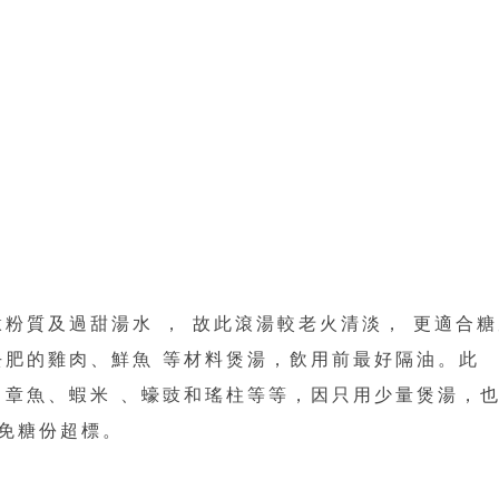
粉質及過甜湯水 ， 故此滾湯較老火清淡， 更適合糖
去肥的雞肉、鮮魚 等材料煲湯，飲用前最好隔油。此
、章魚、蝦米 、蠔豉和瑤柱等等，因只用少量煲湯，
免糖份超標。