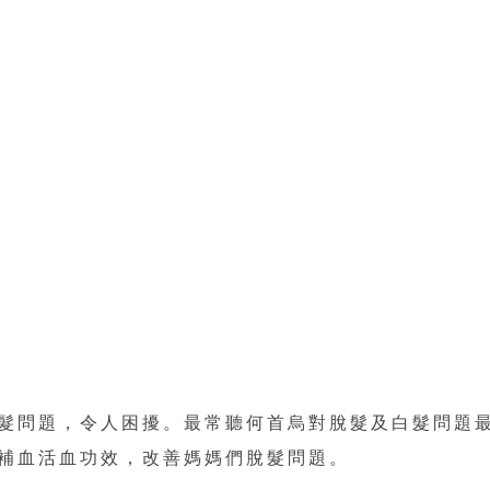
髮問題，令人困擾。最常聽何首烏對脫髮及白髮問題
補血活血功效，改善媽媽們脫髮問題。