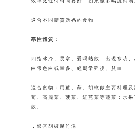
效率比任何時間要好，如果能多喝滋補湯
適合不同體質媽媽的食物
寒性體質
：
四指冰冷、畏寒、愛喝熱飲、出現寒咳、
白帶色白或量多、經期常延後、貧血
適合食物：用薑、蒜、胡椒做主要料理及
蔔、高麗菜、菠菜、紅莧菜等蔬菜；水果
飲。
．銀杏胡椒腐竹湯