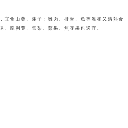
，宜食山藥、蓮子；雞肉、排骨、魚等溫和又清熱食
湯。龍脷葉、雪梨、蘋果、無花果也適宜。