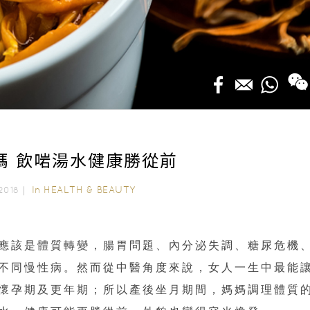
媽 飲啱湯水健康勝從前
In
HEALTH & BEAUTY
 2018｜
應該是體質轉變，腸胃問題、內分泌失調、糖尿危機
不同慢性病。然而從中醫角度來說，女人一生中最能
懷孕期及更年期；所以產後坐月期間，媽媽調理體質