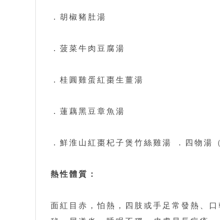
．胡椒豬肚湯
．菠菜牛肉豆腐湯
．桂圓雞蛋紅棗生薑湯
．蓮藕黑豆章魚湯
．鮮淮山紅棗杞子煲竹絲雞湯 ．四物湯
熱性體質：
面紅目赤，怕熱，四肢或手足常發熱、口