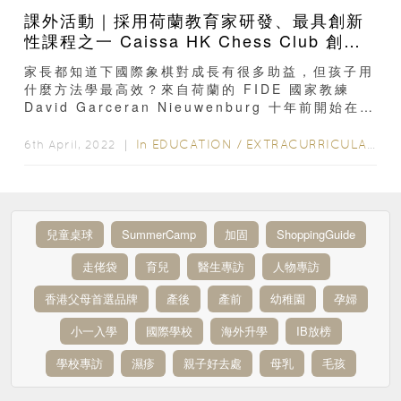
課外活動｜採用荷蘭教育家研發、最具創新
性課程之一 Caissa HK Chess Club 創辦
人：學國際象棋凡事三思後行！
家長都知道下國際象棋對成長有很多助益，但孩子用
什麼方法學最高效？來自荷蘭的 FIDE 國家教練
David Garceran Nieuwenburg 十年前開始在香
港教棋藝，他採用的 Step...
In
EDUCATION
/
EXTRACURRICULAR ACTIVITIES
6th April, 2022 ｜
兒童桌球
SummerCamp
加固
ShoppingGuide
走佬袋
育兒
醫生專訪
人物專訪
香港父母首選品牌
產後
產前
幼稚園
孕婦
小一入學
國際學校
海外升學
IB放榜
學校專訪
濕疹
親子好去處
母乳
毛孩