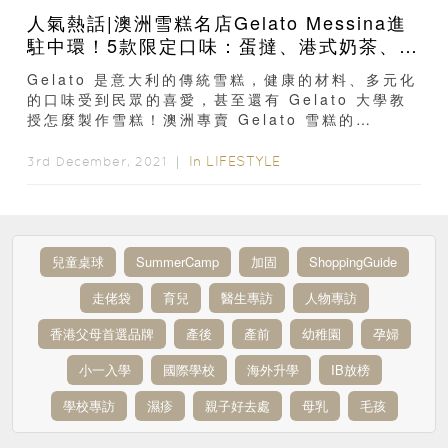
人氣熱話|澳洲雪糕名店Gelato Messina進
駐中環！5款限定口味：蛋撻、港式奶茶、豆
腐花、菠蘿及甘蔗引人朝聖！
Gelato 是意大利的傳統雪糕，健康的材料、多元化
的口味受到民眾的喜愛，甚至還有 Gelato 大學教
授怎麼製作雪糕！澳洲專賣 Gelato 雪糕的
Messina ，於 10 月起進駐中環...
In
LIFESTYLE
3rd December, 2021 ｜
兒童桌球
SummerCamp
加固
ShoppingGuide
走佬袋
育兒
醫生專訪
人物專訪
香港父母首選品牌
產後
產前
幼稚園
孕婦
小一入學
國際學校
海外升學
IB放榜
學校專訪
濕疹
親子好去處
母乳
毛孩