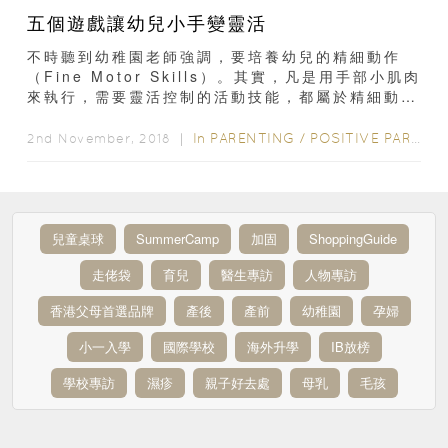
五個遊戲讓幼兒小手變靈活
不時聽到幼稚園老師強調，要培養幼兒的精細動作
（Fine Motor Skills）。其實，凡是用手部小肌肉
來執行，需要靈活控制的活動技能，都屬於精細動
作。精細動作在我...
In
PARENTING
/
POSITIVE PARENTING
2nd November, 2018 ｜
兒童桌球
SummerCamp
加固
ShoppingGuide
走佬袋
育兒
醫生專訪
人物專訪
香港父母首選品牌
產後
產前
幼稚園
孕婦
小一入學
國際學校
海外升學
IB放榜
學校專訪
濕疹
親子好去處
母乳
毛孩