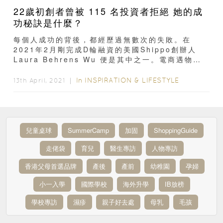
22歲初創者曾被 115 名投資者拒絕 她的成
功秘訣是什麼？
每個人成功的背後，都經歷過無數次的失敗。在
2021年2月剛完成D輪融資的美國Shippo創辦人
Laura Behrens Wu 便是其中之一。電商遇物流
問題疫情帶動了網上購物的風潮...
In
INSPIRATION & LIFESTYLE
13th April, 2021 ｜
兒童桌球
SummerCamp
加固
ShoppingGuide
走佬袋
育兒
醫生專訪
人物專訪
香港父母首選品牌
產後
產前
幼稚園
孕婦
小一入學
國際學校
海外升學
IB放榜
學校專訪
濕疹
親子好去處
母乳
毛孩