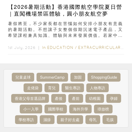
【2026暑期活動】香港國際航空學院夏日營
｜直闖機場禁區體驗，圓小朋友航空夢
暑假將至，不少家長都在苦惱如何安排小朋友有意義
的暑期活動。不想讓子女整個假期沉迷電子產品，又
希望課程兼具知識、體驗與未來發展價值。若家中
11-13 歲小朋友對飛機、機場運作滿滿好奇...
In
EDUCATION
/
EXTRACURRICULAR ACTIVITIES
1st July, 2026 ｜
兒童桌球
SummerCamp
加固
ShoppingGuide
走佬袋
育兒
醫生專訪
人物專訪
香港父母首選品牌
產後
產前
幼稚園
孕婦
小一入學
國際學校
海外升學
IB放榜
學校專訪
濕疹
親子好去處
母乳
毛孩