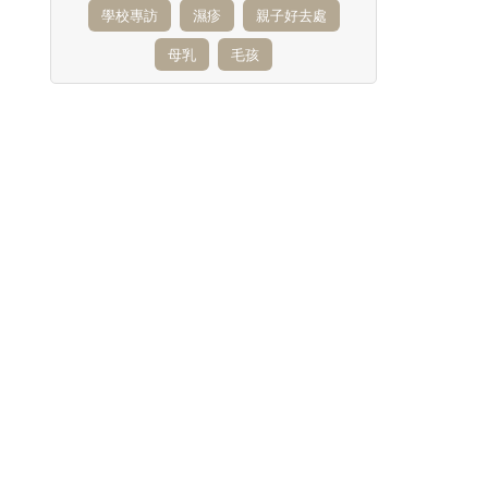
學校專訪
濕疹
親子好去處
母乳
毛孩