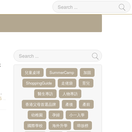
機
兒童桌球
SummerCamp
加固
ShoppingGuide
走佬袋
育兒
、
運
醫生專訪
人物專訪
S
/
親子活動
香港父母首選品牌
產後
產前
幼稚園
孕婦
小一入學
國際學校
海外升學
IB放榜