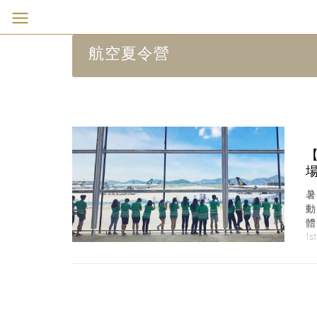
航空夏令營
體
作
1s