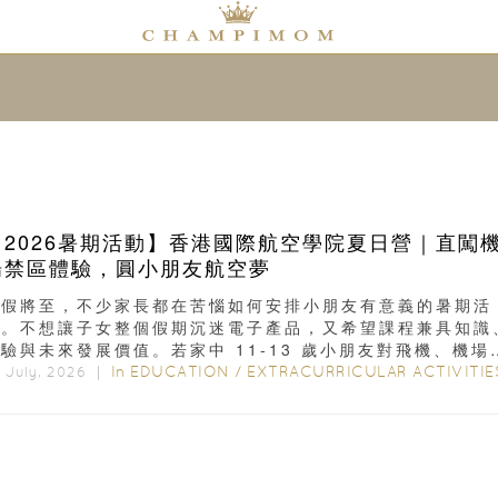
【2026暑期活動】香港國際航空學院夏日營｜直闖
場禁區體驗，圓小朋友航空夢
暑假將至，不少家長都在苦惱如何安排小朋友有意義的暑期活
動。不想讓子女整個假期沉迷電子產品，又希望課程兼具知識
驗與未來發展價值。若家中 11-13 歲小朋友對飛機、機場
滿滿好奇...
In
EDUCATION
/
EXTRACURRICULAR ACTIVITIE
t July, 2026 ｜