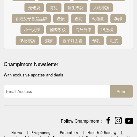
走佬袋
育兒
醫生專訪
人物專訪
香港父母首選品牌
產後
產前
幼稚園
孕婦
小一入學
國際學校
海外升學
IB放榜
學校專訪
濕疹
親子好去處
母乳
毛孩
Champimom
Newsletter
With exclusive updates and deals
Send
Follow Champimom :
Home
|
Pregnancy
|
Education
|
Health & Beauty
|