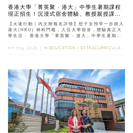
香港大學「菁英聚 ‧ 港大」中學生暑期課程
現正招生！沉浸式宿舍體驗、教授親授課
程，助子女領先升大學起跑線！
【火速行動｜內文附報名詳情】想子女預早一步踏入
港大(HKU) 神科門檻，入住大學宿舍，體驗真正大
學生活 - 香港大學「菁英聚 ‧ 港大」中學生暑期課
程 現正招募中 請...
In
EDUCATION
/
EXTRACURRICULAR ACTIVITIES
8th May, 2026 ｜