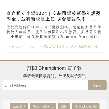
直資私立小學2024｜安基司學校新學年設獎
學金，並有新校長上任 揉合雙語教學、
STEAM和資優教育
位於元朗錦田河畔，有「港版劍橋」之稱的安基司學
校於去年啟用，提供幼稚園和小學教育。安基司學校
（小學部）候任校長羅美寶（Ramida Din）將於9
月正式上任。她接受訪問時表示...
In
EDUCATION
/
ADMISSION
/
ALL EDUCATION
25th June, 2024 ｜
訂閱
Champimom
電子報
獲取最新懷孕育兒、升學及親子資訊
Send
兒童桌球
SummerCamp
加固
ShoppingGuide