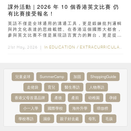
課外活動｜2026 年 10 個香港英文比賽 仍
有比賽接受報名！
英語不僅是全球通用的溝通工具，更是鍛鍊批判邏輯
與跨文化表達的思維載體。在香港這個國際大都會，
參與英文比賽不僅是展現語言實力的舞台，更是提升
個人競爭力、開拓國際視野的黃金契機...
In
EDUCATION
/
EXTRACURRICULAR ACTIVITIES
21st May, 2026 ｜
兒童桌球
SummerCamp
加固
ShoppingGuide
走佬袋
育兒
醫生專訪
人物專訪
香港父母首選品牌
產後
產前
幼稚園
孕婦
小一入學
國際學校
海外升學
IB放榜
學校專訪
濕疹
親子好去處
母乳
毛孩