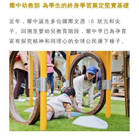
耀中幼教部 為學生的終身學習奠定堅實基礎
近年，耀中誕生多位國際文憑 IB 狀元和尖
子。回溯至嬰幼兒教育階段，耀中早已為孕育
富有探究精神和同理心的全球公民播下種子。