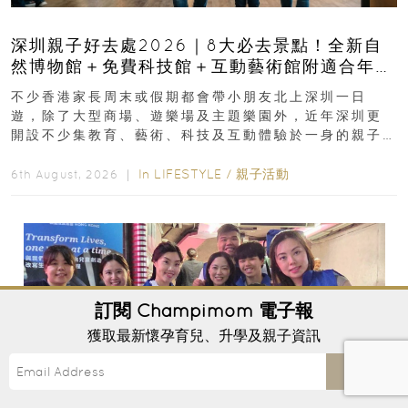
深圳親子好去處2026｜8大必去景點！全新自
然博物館＋免費科技館＋互動藝術館附適合年
齡、交通、門票、開放時間
不少香港家長周末或假期都會帶小朋友北上深圳一日
遊，除了大型商場、遊樂場及主題樂園外，近年深圳更
開設不少集教育、藝術、科技及互動體驗於一身的親子
好去處！暑假唔想再行商場...
In
LIFESTYLE
/
親子活動
6th August, 2026 ｜
訂閱
Champimom
電子報
獲取最新懷孕育兒、升學及親子資訊
Send