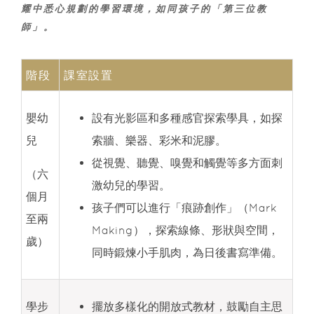
耀中悉心規劃的學習環境，如同孩子的「第三位教
師」。
階段
課室設置
嬰幼
設有光影區和多種感官探索學具，如探
兒
索牆、樂器、彩米和泥膠。
從視覺、聽覺、嗅覺和觸覺等多方面刺
（六
激幼兒的學習。
個月
孩子們可以進行「痕跡創作」（Mark
至兩
Making），探索線條、形狀與空間，
歲）
同時鍛煉小手肌肉，為日後書寫準備。
學步
擺放多樣化的開放式教材，鼓勵自主思