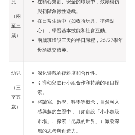
兒
在精心規劃、安全的環境中，鼓勵模仿
與初階象徵性遊戲。
（兩
在日常生活中（如收拾玩具、準備點
至三
心），學習基本技能和社會互動。
歲）
兩歲班增設三天的半日課程，26/27學年
毋須繳交債券。
幼兒
深化遊戲的複雜度和合作性。
引導幼兒進行小組合作和持續的項目探
（三
索。
至五
將讀寫、數學、科學等概念，自然融入
歲）
感興趣的主題中，（如創設「小小超級
市場」、探索「昆蟲的世界」）激發深
層的思考與創造力。