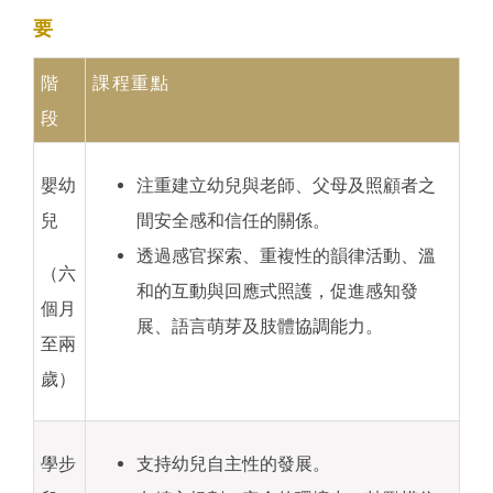
要
階
課程重點
段
嬰幼
注重建立幼兒與老師、父母及照顧者之
兒
間安全感和信任的關係。
透過感官探索、重複性的韻律活動、溫
（六
和的互動與回應式照護，促進感知發
個月
展、語言萌芽及肢體協調能力。
至兩
歲）
學步
支持幼兒自主性的發展。