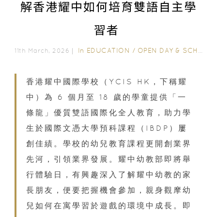
解香港耀中如何培育雙語自主學
習者
In
EDUCATION
/
OPEN DAY & SCHOOL EVENTS
11th March, 2026｜
香港耀中國際學校（YCIS HK，下稱耀
中）為 6 個月至 18 歲的學童提供「一
條龍」優質雙語國際化全人教育，助力學
生於國際文憑大學預科課程（IBDP）屢
創佳績。學校的幼兒教育課程更開創業界
先河，引領業界發展。耀中幼教部即將舉
行體驗日，有興趣深入了解耀中幼教的家
長朋友，便要​​把握機會參加，親身觀摩幼
兒如何在寓學習於遊戲的環境中成長。即