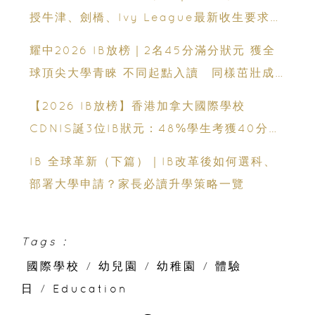
授牛津、劍橋、Ivy League最新收生要求｜
免費海外升學講座
耀中2026 IB放榜｜2名45分滿分狀元 獲全
球頂尖大學青睞 不同起點入讀 同樣茁壯成
長 走向世界舞台
【2026 IB放榜】香港加拿大國際學校
CDNIS誕3位IB狀元：48%學生考獲40分以
上、公開滿分學霸6個備考心得
IB 全球革新（下篇）｜IB改革後如何選科、
部署大學申請？家長必讀升學策略一覽
Tags :
國際學校
/
幼兒園
/
幼稚園
/
體驗
日
/
Education