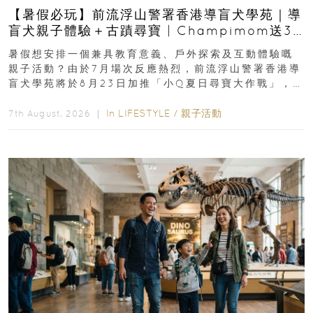
【暑假必玩】前流浮山警署香港導盲犬學苑｜導
盲犬親子體驗＋古蹟尋寶 | Champimom送3
組免費名額
暑假想安排一個兼具教育意義、戶外探索及互動體驗嘅
親子活動？由於7月場次反應熱烈，前流浮山警署香港導
盲犬學苑將於8月23日加推「小Q夏日尋寶大作戰」，家
長與小朋友可以走進前流浮山警署...
In
LIFESTYLE
/
親子活動
7th August, 2026 ｜