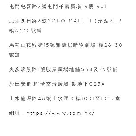
屯門屯喜路2號屯門柏麗廣場19樓1901
元朗朗日路8號YOHO MALL II (形點2) 3
樓A330號鋪
馬鞍山鞍駿街15號雅濤居購物商場1樓28-30
號舖
火炭駿景路1號駿景廣場地舖G58及75號舖
沙田安群街1號京瑞廣場1期地下G23A
上水龍琛路48號上水匯10樓1001至1002室
網址：
https://www.sdm.hk/