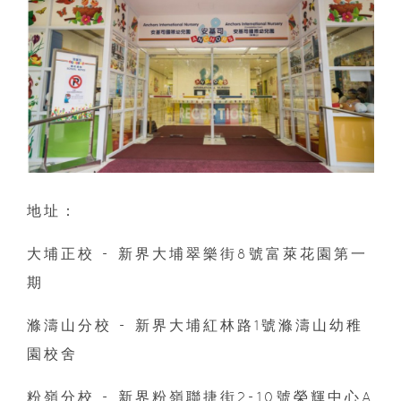
地址：
大埔正校 - 新界大埔翠樂街8號富萊花園第一
期
滌濤山分校 - 新界大埔紅林路1號滌濤山幼稚
園校舍
粉嶺分校 - 新界粉嶺聯捷街2-10號榮輝中心A