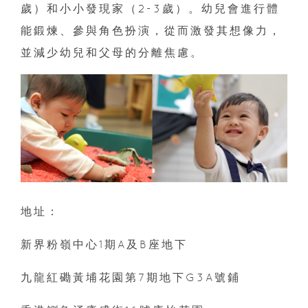
歲）和小小發現家（2-3歲）。幼兒會進行體
能鍛煉、參與角色扮演，從而激發其想像力，
並減少幼兒和父母的分離焦慮。
地址：
新界粉嶺中心1期A及B座地下
九龍紅磡黃埔花園第7期地下G3A號鋪