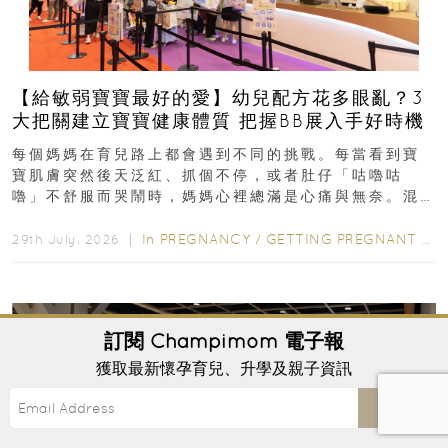
【給敏弱寶寶最好的愛】幼兒配方花多眼亂？3
大把關建立寶寶健康體質 把握BB展入手好時機
每個媽媽在育兒路上都會遇到不同的挑戰。每當看到寶
寶肌膚突然後天泛紅、抓個不停，或者肚仔「咕嚕咕
嚕」不舒服而哭鬧時，媽媽心裡總滿是心痛與無奈。混
合餵養揀奶粉？選擇幼兒配...
In
PREGNANCY
/
GETTING PREGNANT
/
P
29th July, 2026 ｜
訂閱
Champimom
電子報
獲取最新懷孕育兒、升學及親子資訊
Send