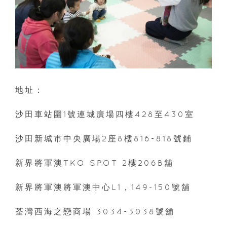
地址：
沙田車站圍1號連城廣場四樓428至430室
沙田新城市中央廣場2座8樓816-818號鋪
新界將軍澳TKO SPOT 2樓206B舖
新界將軍澳將軍澳中心L1，149-150號舖
荃灣西海之戀商場 3034-3038號舖