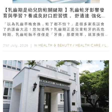
【乳齒期是幼兒防蛀關鍵期 】乳齒蛀牙影響發
育與學習？養成良好口腔習慣， 舒適達 強化琺
瑯質 兒童牙膏防護指南
「以為乳齒早晚會換，蛀了都不怕？」是很多家長誤會
了的護齒大忌！您知道嗎？乳齒期正是兒童蛀牙的高危
時期。乳齒蛀蝕不僅僅是「牙痛」那麼簡單，就算換恆
齒也有影響！後果將如骨牌效應般...
In
HEALTH & BEAUTY
/
HEALTH CARE
/
LIFESTYLE
31st July, 2026 ｜