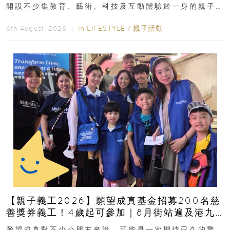
開設不少集教育、藝術、科技及互動體驗於一身的親子
好去處！暑假唔想再行商場...
In
LIFESTYLE
/
親子活動
6th August, 2026 ｜
【親子義工2026】願望成真基金招募200名慈
善獎券義工！4歲起可參加｜8月街站遍及港九
新界
願望成真對不少小朋友來說，可能是一次期待已久的驚