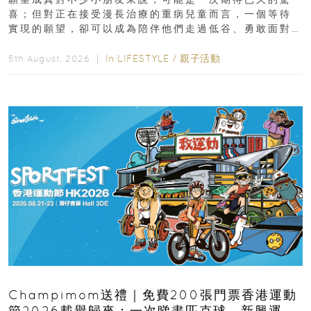
喜；但對正在接受漫長治療的重病兒童而言，一個等待
實現的願望，卻可以成為陪伴他們走過低谷、勇敢面對
逆境的重要力量。▲ 願...
In
LIFESTYLE
/
親子活動
5th August, 2026 ｜
Champimom送禮｜免費200張門票香港運動
節2026載譽歸來：一次睇盡匹克球、新興運