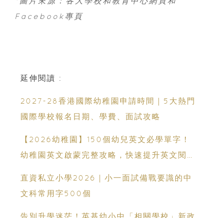
*圖片來源：各大學校和教育中心網頁和
Facebook專頁
延伸閱讀 :
2027-28香港國際幼稚園申請時間｜5大熱門
國際學校報名日期、學費、面試攻略
【2026幼稚園】150個幼兒英文必學單字！
幼稚園英文啟蒙完整攻略，快速提升英文閱讀
能力
直資私立小學2026｜小一面試備戰要識的中
文科常用字500個
告別升學迷茫！英基幼小中「相關學校」新政