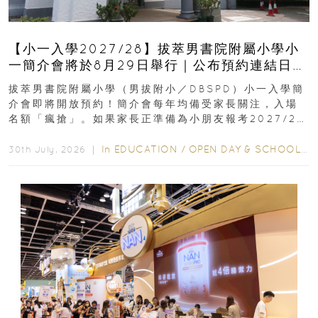
【小一入學2027/28】拔萃男書院附屬小學小
一簡介會將於8月29日舉行｜公布預約連結日期
｜更設有網上重溫
拔萃男書院附屬小學（男拔附小／DBSPD）小一入學簡
介會即將開放預約！簡介會每年均備受家長關注，入場
名額「瘋搶」。如果家長正準備為小朋友報考2027/28
學年小一，想...
In
EDUCATION
/
OPEN DAY & SCHOOL EVENTS
30th July, 2026 ｜