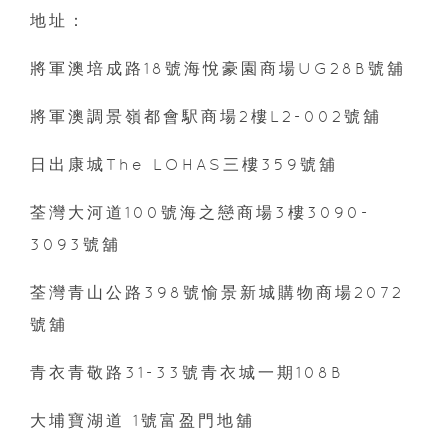
地址：
將軍澳培成路18號海悅豪園商場UG28B號舖
將軍澳調景嶺都會駅商場2樓L2-002號舖
日出康城The LOHAS三樓359號舖
荃灣大河道100號海之戀商場3樓3090-
3093號舖
荃灣青山公路398號愉景新城購物商場2072
號舖
青衣青敬路31-33號青衣城一期108B
大埔寶湖道 1號富盈門地舖