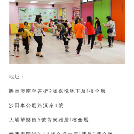
地址：
將軍澳南至善街9號嘉悅地下及1樓全層
沙田車公廟路溱岸8號
大埔翠樂街6號菁泉雅居1樓全層
元朗泰豐街2-14號文裕大廈1樓及2樓全層