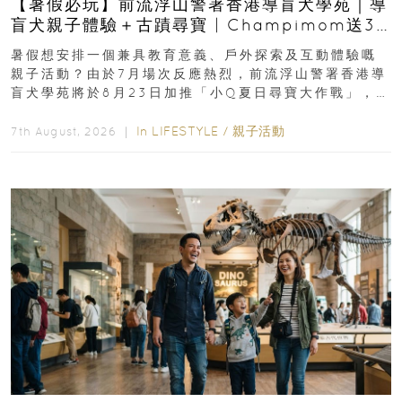
【暑假必玩】前流浮山警署香港導盲犬學苑｜導
盲犬親子體驗＋古蹟尋寶 | Champimom送3
組免費名額
暑假想安排一個兼具教育意義、戶外探索及互動體驗嘅
親子活動？由於7月場次反應熱烈，前流浮山警署香港導
盲犬學苑將於8月23日加推「小Q夏日尋寶大作戰」，家
長與小朋友可以走進前流浮山警署...
In
LIFESTYLE
/
親子活動
7th August, 2026 ｜