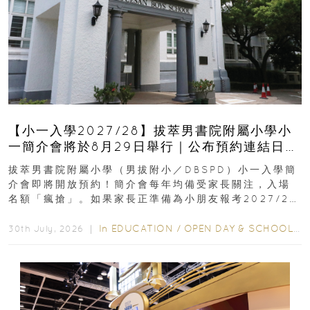
【小一入學2027/28】拔萃男書院附屬小學小
一簡介會將於8月29日舉行｜公布預約連結日期
｜更設有網上重溫
拔萃男書院附屬小學（男拔附小／DBSPD）小一入學簡
介會即將開放預約！簡介會每年均備受家長關注，入場
名額「瘋搶」。如果家長正準備為小朋友報考2027/28
學年小一，想...
In
EDUCATION
/
OPEN DAY & SCHOOL EVENTS
30th July, 2026 ｜