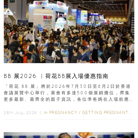
BB 展2026 ︳荷花BB展入場優惠指南
「荷花 BB 展」將於2026年7月30日至8月2日於香港
會議展覽中心舉行，展會有多達500個展銷攤位，齊集
更多最新、最齊全的親子資訊，各位準爸媽在入場前應
先閱讀購物指南...
In
PREGNANCY
/
GETTING PREGNANT
/
P
28th July, 2026 ｜