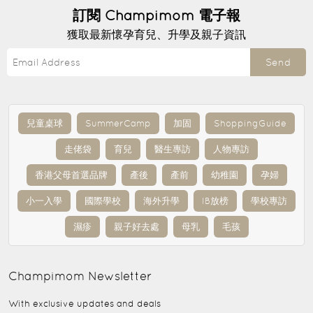
訂閱
Champimom
電子報
獲取最新懷孕育兒、升學及親子資訊
Send
兒童桌球
SummerCamp
加固
ShoppingGuide
走佬袋
育兒
醫生專訪
人物專訪
香港父母首選品牌
產後
產前
幼稚園
孕婦
小一入學
國際學校
海外升學
IB放榜
學校專訪
濕疹
親子好去處
母乳
毛孩
Champimom
Newsletter
With exclusive updates and deals