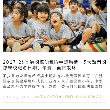
2027-28香港國際幼稚園申請時間｜5大熱門國
際學校報名日期、學費、面試攻略
不少香港家長都希望讓小朋友從小接受國際教育，在雙
語或全英語環境中成長，並為未來升讀國際小學、中學
甚至海外大學做好準備。然而，香港熱門國際幼稚園競
爭激烈，大部分學校會於入學前約一年開始接受申請...
In
EDUCATION
/
OPEN DAY & SCHOOL EVENTS
27th July, 2026 ｜