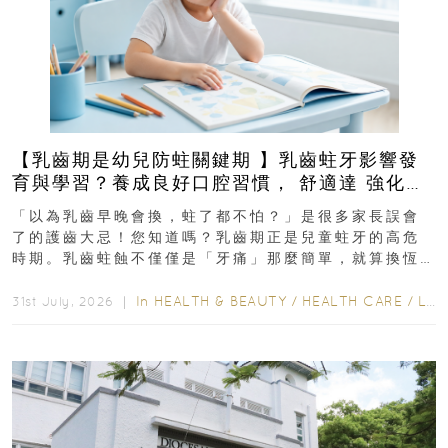
【乳齒期是幼兒防蛀關鍵期 】乳齒蛀牙影響發
育與學習？養成良好口腔習慣， 舒適達 強化琺
瑯質 兒童牙膏防護指南
「以為乳齒早晚會換，蛀了都不怕？」是很多家長誤會
了的護齒大忌！您知道嗎？乳齒期正是兒童蛀牙的高危
時期。乳齒蛀蝕不僅僅是「牙痛」那麼簡單，就算換恆
齒也有影響！後果將如骨牌效應般...
In
HEALTH & BEAUTY
/
HEALTH CARE
/
LIFESTYLE
31st July, 2026 ｜