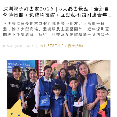
深圳親子好去處2026｜8大必去景點！全新自
然博物館＋免費科技館＋互動藝術館附適合年
齡、交通、門票、開放時間
不少香港家長周末或假期都會帶小朋友北上深圳一日
遊，除了大型商場、遊樂場及主題樂園外，近年深圳更
開設不少集教育、藝術、科技及互動體驗於一身的親子
好去處！暑假唔想再行商場...
In
LIFESTYLE
/
親子活動
6th August, 2026 ｜