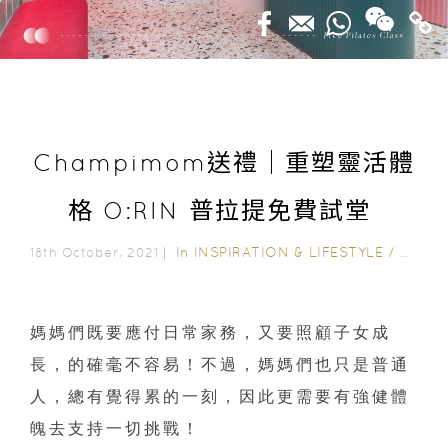
Champimom送禮│重塑靈活體
格 O:RIN 普拉提免費試堂
In
INSPIRATION & LIFESTYLE
/
CHAM
18th October, 2021｜
媽媽們既要應付日常家務，又要照顧子女成
長，的確毫不容易！不過，媽媽們也只是普通
人，總有覺得累的一刻，因此更需要有強健體
魄去支持一切挑戰！