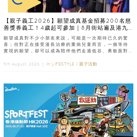
【親子義工2026】願望成真基金招募200名慈
善獎券義工！4歲起可參加｜8月街站遍及港九
新界
願望成真對不少小朋友來說，可能是一次期待已久的驚
喜；但對正在接受漫長治療的重病兒童而言，一個等待
實現的願望，卻可以成為陪伴他們走過低谷、勇敢面對
逆境的重要力量。▲ 願...
In
LIFESTYLE
/
親子活動
5th August, 2026 ｜