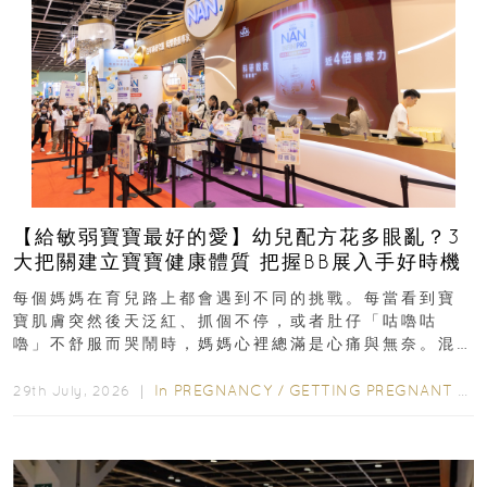
【給敏弱寶寶最好的愛】幼兒配方花多眼亂？3
大把關建立寶寶健康體質 把握BB展入手好時機
每個媽媽在育兒路上都會遇到不同的挑戰。每當看到寶
寶肌膚突然後天泛紅、抓個不停，或者肚仔「咕嚕咕
嚕」不舒服而哭鬧時，媽媽心裡總滿是心痛與無奈。混
合餵養揀奶粉？選擇幼兒配...
In
PREGNANCY
/
GETTING PREGNANT
/
P
29th July, 2026 ｜