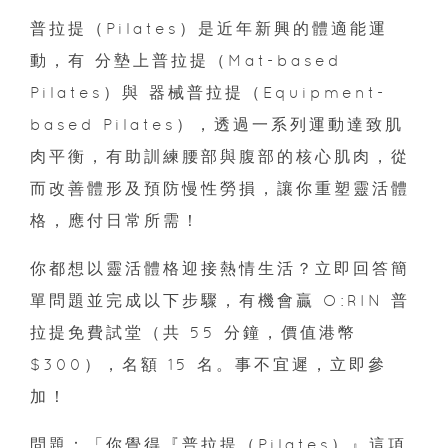
普拉提（Pilates）是近年新興的體適能運
動，有 分墊上普拉提（Mat-based
Pilates）與 器械普拉提（Equipment-
based Pilates），透過一系列運動達致肌
肉平衡，有助訓練腰部與腹部的核心肌肉，從
而改善體形及預防慢性勞損，讓你重塑靈活體
格，應付日常所需！
你都想以靈活體格迎接熱情生活？立即回答簡
單問題並完成以下步驟，有機會贏 O:RIN 普
拉提免費試堂（共 55 分鐘，價值港幣
$300），名額 15 名。事不宜遲，立即參
加！
問題：「你覺得『普拉提（Pilates）』這項