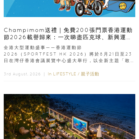
Champimom送禮｜免費200張門票香港運動
節2026載譽歸來：一次睇盡匹克球、新興運
動、街舞比賽＋逾百運動品牌展覽
全港大型運動盛事——香港運動節
2026（SPORTFEST HK 2026）將於8月21日至23
日在灣仔香港會議展覽中心盛大舉行，以全新主題「敢
運動大排檔」登場，集合...
In
LIFESTYLE
/
親子活動
3rd August, 2026 ｜