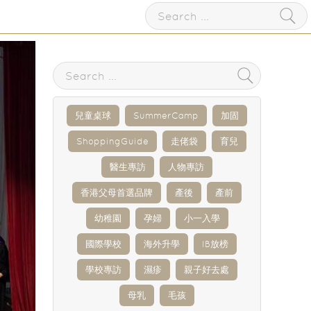
兒童桌球
SummerCamp
加固
ShoppingGuide
走佬袋
育兒
醫生專訪
人物專訪
香港父母首選品牌
產後
產前
幼稚園
孕婦
小一入學
國際學校
海外升學
IB放榜
學校專訪
濕疹
親子好去處
母乳
毛孩