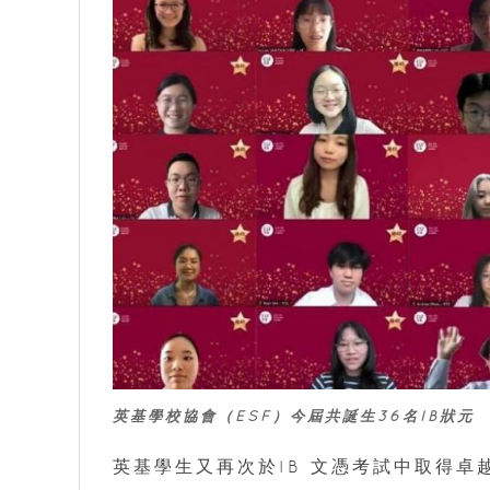
英基學校協會（ESF）今屆共誕生36名IB狀元
英基學生又再次於IB 文憑考試中取得卓越