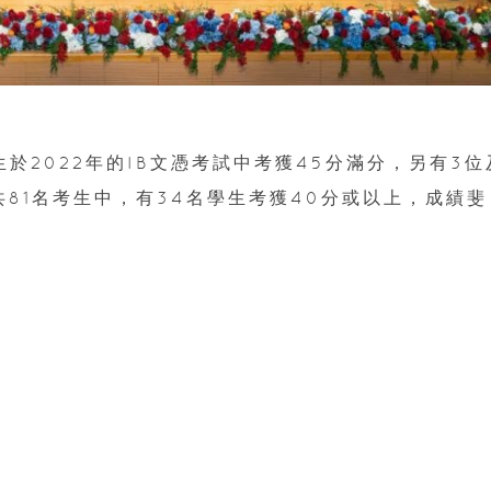
於2022年的IB文憑考試中考獲45分滿分，另有3位
共81名考生中，有34名學生考獲40分或以上，成績斐