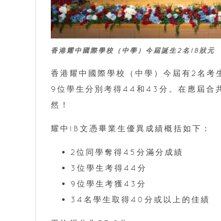
香港耀中國際學校（中學）今屆誕生2名IB狀元
香港耀中國際學校（中學）今屆有2名考生
9位學生分別考得44和43分。在應屆合
然！
耀中IB文憑畢業生優異成績概括如下：
2位同學奪得45分滿分成績
3位學生考得44分
9位學生考獲43分
34名學生取得40分或以上的佳績