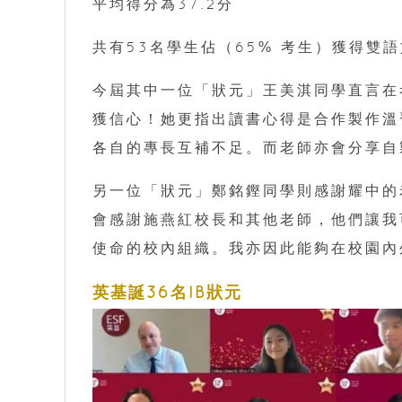
平均得分為37.2分
共有53名學生佔（65% 考生）獲得雙
今屆其中一位「狀元」王美淇同學直言在
獲信心！她更指出讀書心得是合作製作溫
各自的專長互補不足。而老師亦會分享自
另一位「狀元」鄭銘鏗同學則感謝耀中的
會感謝施燕紅校長和其他老師，他們讓我
使命的校內組織。我亦因此能夠在校園內
英基誕36名IB狀元