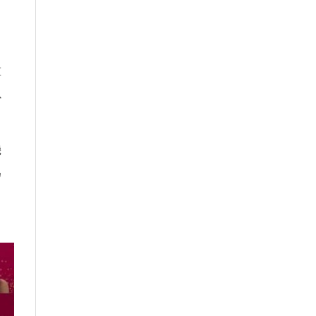
重
以
」
機
為