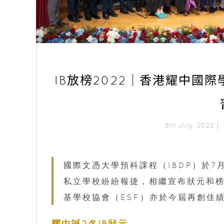
IB放榜2022｜香港耀中國
8th July, 2022｜
國際文憑大學預科課程（IBDP）於
私立學校紛紛報捷，相繼宣布狀元和榜
基學校協會（ESF）亦於今屆再創佳
耀中誕2名IB狀元