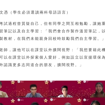
語文憑（學生必須選讀兩科母語語言）
考試過程曾質疑自己，但有同學之間互相勉勵，讓她
習筆記以及自主學習：「我們會合作製作溫習筆記，
製教材，在我們未能親身回校時鼓勵我們自主學習。
老師，讓他可以在課堂以外擴闊視野：「我想要籍此
可以在課堂以外探索個人愛好，例如設立以宣揚環保
外認識更多志同道合的朋友，擴闊視野。」