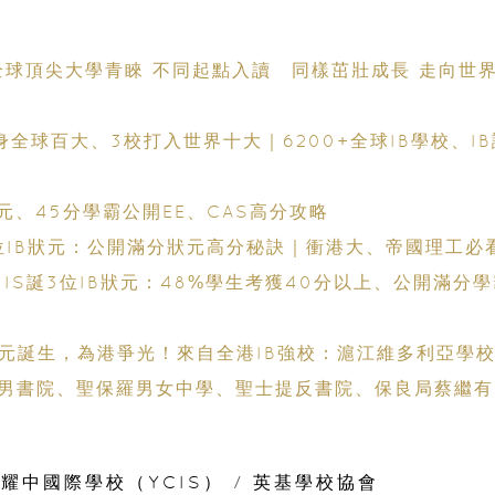
全球頂尖大學青睞 不同起點入讀 同樣茁壯成長 走向世界
躋身全球百大、3校打入世界十大｜6200+全球IB學校、IB
狀元、45分學霸公開EE、CAS高分攻略
9位IB狀元：公開滿分狀元高分秘訣｜衝港大、帝國理工必
NIS誕3位IB狀元：48%學生考獲40分以上、公開滿分
B狀元誕生，為港爭光！來自全港IB強校：滬江維多利亞學
男書院、聖保羅男女中學、聖士提反書院、保良局蔡繼有
弘立書院、墨爾文國際學校和德瑞國際學校
耀中國際學校（YCIS）
/
英基學校協會