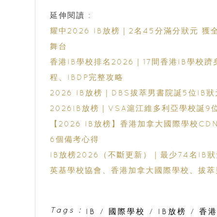
延伸閱讀 :
耀中2026 IB放榜｜2名45分滿分狀元 獲
舞台
香港IB學校排名2026｜17間香港IB學校
程、IBDP完整攻略
2026 IB放榜｜DBS拔萃男書院誕5位IB
2026IB放榜｜VSA滬江維多利亞學校誕
【2026 IB放榜】香港加拿大國際學校CD
6個備考心得
IB放榜2026（不斷更新）｜最少74名I
英基學校協會、香港加拿大國際學校、拔萃
校、保良局顏寶鈴書院、新加坡國際學校、
Tags :
IB
/
國際學校
/
IB放榜
/
香港