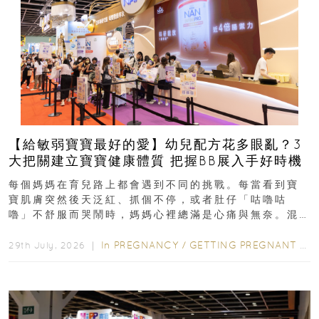
【給敏弱寶寶最好的愛】幼兒配方花多眼亂？3
大把關建立寶寶健康體質 把握BB展入手好時機
每個媽媽在育兒路上都會遇到不同的挑戰。每當看到寶
寶肌膚突然後天泛紅、抓個不停，或者肚仔「咕嚕咕
嚕」不舒服而哭鬧時，媽媽心裡總滿是心痛與無奈。混
合餵養揀奶粉？選擇幼兒配...
In
PREGNANCY
/
GETTING PREGNANT
/
P
29th July, 2026 ｜