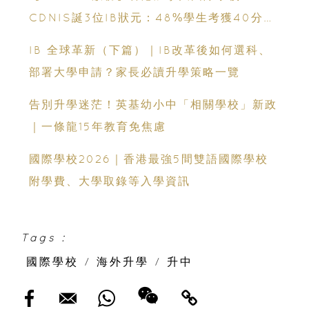
CDNIS誕3位IB狀元：48%學生考獲40分以
上、公開滿分學霸6個備考心得
IB 全球革新（下篇）｜IB改革後如何選科、
部署大學申請？家長必讀升學策略一覽
告別升學迷茫！英基幼小中「相關學校」新政
｜一條龍15年教育免焦慮
國際學校2026｜香港最強5間雙語國際學校
附學費、大學取錄等入學資訊
Tags :
國際學校
/
海外升學
/
升中