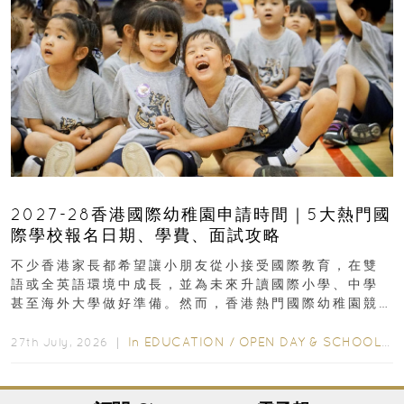
2027-28香港國際幼稚園申請時間｜5大熱門國
際學校報名日期、學費、面試攻略
不少香港家長都希望讓小朋友從小接受國際教育，在雙
語或全英語環境中成長，並為未來升讀國際小學、中學
甚至海外大學做好準備。然而，香港熱門國際幼稚園競
爭激烈，大部分學校會於入學前約一年開始接受申請...
In
EDUCATION
/
OPEN DAY & SCHOOL EVENTS
27th July, 2026 ｜