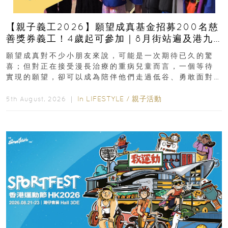
【親子義工2026】願望成真基金招募200名慈
善獎券義工！4歲起可參加｜8月街站遍及港九
新界
願望成真對不少小朋友來說，可能是一次期待已久的驚
喜；但對正在接受漫長治療的重病兒童而言，一個等待
實現的願望，卻可以成為陪伴他們走過低谷、勇敢面對
逆境的重要力量。▲ 願...
In
LIFESTYLE
/
親子活動
5th August, 2026 ｜