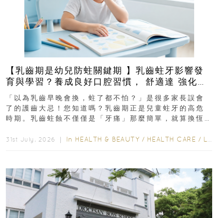
【乳齒期是幼兒防蛀關鍵期 】乳齒蛀牙影響發
育與學習？養成良好口腔習慣， 舒適達 強化琺
瑯質 兒童牙膏防護指南
「以為乳齒早晚會換，蛀了都不怕？」是很多家長誤會
了的護齒大忌！您知道嗎？乳齒期正是兒童蛀牙的高危
時期。乳齒蛀蝕不僅僅是「牙痛」那麼簡單，就算換恆
齒也有影響！後果將如骨牌效應般...
In
HEALTH & BEAUTY
/
HEALTH CARE
/
LIFESTYLE
31st July, 2026 ｜