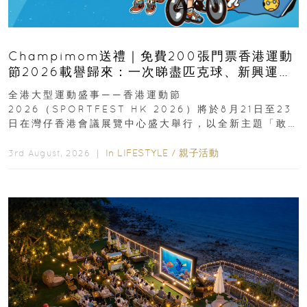
Champimom送禮｜免費200張門票香港運動
節2026載譽歸來：一次睇盡匹克球、新興運
動、街舞比賽＋逾百運動品牌展覽
全港大型運動盛事——香港運動節
2026（SPORTFEST HK 2026）將於8月21日至23
日在灣仔香港會議展覽中心盛大舉行，以全新主題「敢
運動大排檔」登場，集合...
In
LIFESTYLE
/
親子活動
3rd August, 2026 ｜