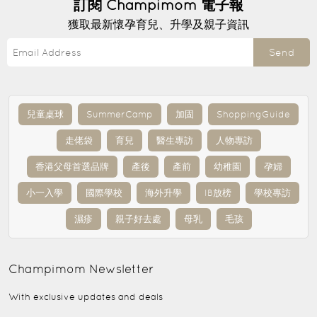
訂閱
Champimom
電子報
獲取最新懷孕育兒、升學及親子資訊
Send
兒童桌球
SummerCamp
加固
ShoppingGuide
走佬袋
育兒
醫生專訪
人物專訪
香港父母首選品牌
產後
產前
幼稚園
孕婦
小一入學
國際學校
海外升學
IB放榜
學校專訪
濕疹
親子好去處
母乳
毛孩
Champimom
Newsletter
With exclusive updates and deals