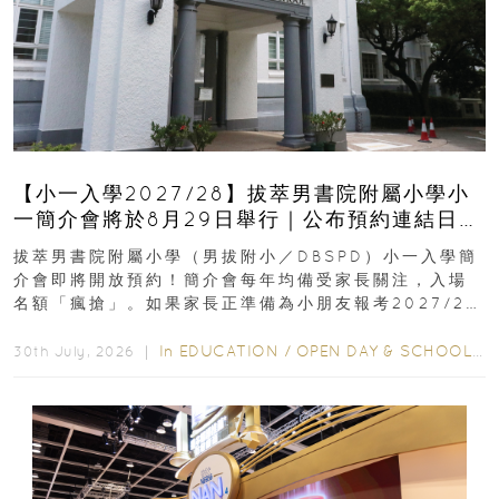
【小一入學2027/28】拔萃男書院附屬小學小
一簡介會將於8月29日舉行｜公布預約連結日期
｜更設有網上重溫
拔萃男書院附屬小學（男拔附小／DBSPD）小一入學簡
介會即將開放預約！簡介會每年均備受家長關注，入場
名額「瘋搶」。如果家長正準備為小朋友報考2027/28
學年小一，想...
In
EDUCATION
/
OPEN DAY & SCHOOL EVENTS
30th July, 2026 ｜