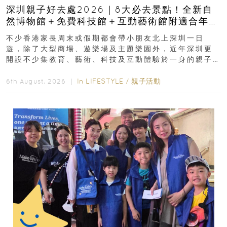
深圳親子好去處2026｜8大必去景點！全新自
然博物館＋免費科技館＋互動藝術館附適合年
齡、交通、門票、開放時間
不少香港家長周末或假期都會帶小朋友北上深圳一日
遊，除了大型商場、遊樂場及主題樂園外，近年深圳更
開設不少集教育、藝術、科技及互動體驗於一身的親子
好去處！暑假唔想再行商場...
In
LIFESTYLE
/
親子活動
6th August, 2026 ｜