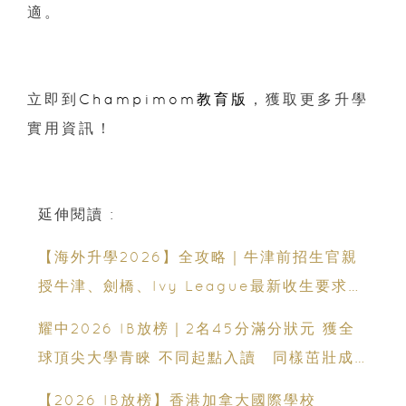
適。
立即到
Champimom教育版
，獲取更多升學
實用資訊！
延伸閱讀 :
【海外升學2026】全攻略｜牛津前招生官親
授牛津、劍橋、Ivy League最新收生要求｜
免費海外升學講座
耀中2026 IB放榜｜2名45分滿分狀元 獲全
球頂尖大學青睞 不同起點入讀 同樣茁壯成
長 走向世界舞台
【2026 IB放榜】香港加拿大國際學校