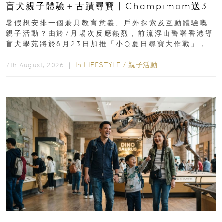
盲犬親子體驗＋古蹟尋寶 | Champimom送3
組免費名額
暑假想安排一個兼具教育意義、戶外探索及互動體驗嘅
親子活動？由於7月場次反應熱烈，前流浮山警署香港導
盲犬學苑將於8月23日加推「小Q夏日尋寶大作戰」，家
長與小朋友可以走進前流浮山警署...
In
LIFESTYLE
/
親子活動
7th August, 2026 ｜