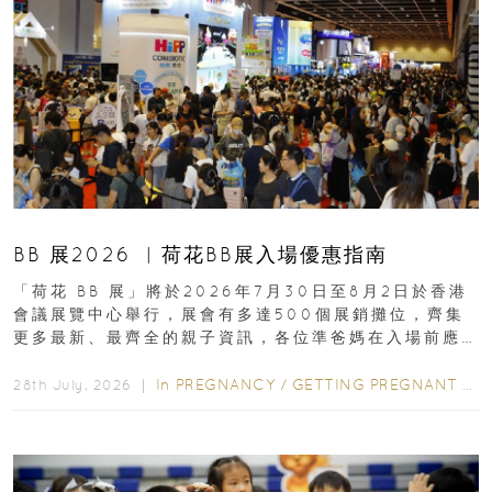
BB 展2026 ︳荷花BB展入場優惠指南
「荷花 BB 展」將於2026年7月30日至8月2日於香港
會議展覽中心舉行，展會有多達500個展銷攤位，齊集
更多最新、最齊全的親子資訊，各位準爸媽在入場前應
先閱讀購物指南...
In
PREGNANCY
/
GETTING PREGNANT
/
P
28th July, 2026 ｜