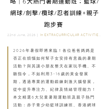
略｜6大熱門暑期運動班：籃球/
網球/劍擊/欖球/忍者訓練+親子
跑步賽
In
EXTRACURRICULAR ACTIVITIES
/
E
22nd June, 2026｜
2026年暑假即將來臨！各位爸爸媽媽是
否正在煩惱如何幫子女安排有意義的暑期
活動？與其讓小朋友整天在家玩手機、不
聽指令，不如利用3-16歲的黃金發展
期，透過專業的運動鍛鍊刺激大腦發展，
從中提升專注力、紀律及情緒管理能力！
本文精選6大兒童暑期運動班及親子熱門
活動：赤子青少幼籃球訓練班、香港網球