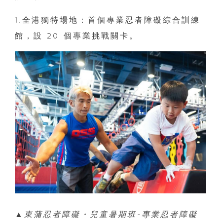
1.全港獨特場地：首個專業忍者障礙綜合訓練
館，設 20 個專業挑戰關卡。
▲東蒲忍者障礙・兒童暑期班-專業忍者障礙