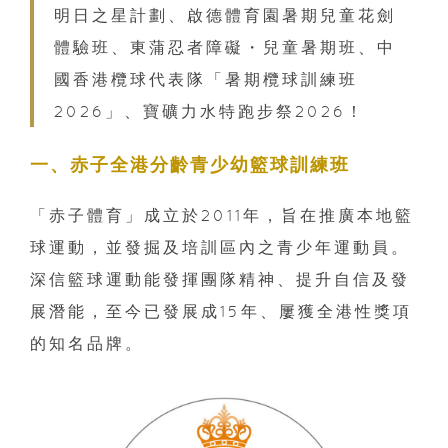
明日之星計劃、啟德體育園暑期兒童花劍
體驗班、東蒲忍者障礙・兒童暑期班、中
國香港欖球代表隊「暑期欖球訓練班
2026」、寶礦力水特跑步祭2026！
一、赤子全港分齡青少幼籃球訓練班
「赤子體育」成立於2011年，旨在推廣本地籃
球運動，並發掘及培訓區內之青少年運動員。
深信籃球運動能發揮團隊精神、提升自信及發
展潛能，至今已發展成15年、屢獲全港性獎項
的知名品牌。