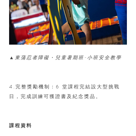
▲東蒲忍者障礙・兒童暑期班-小班安全教學
4.完整獎勵機制：6 堂課程完結設大型挑戰
日，完成訓練可獲證書及紀念獎品。
課程資料