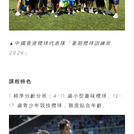
▲中國香港欖球代表隊「暑期欖球訓練班
2026」
課程特色
1.精準分齡分班：4-11 歲小型趣味欖球、12-
17 歲青少年競技欖球，難度貼合年齡。