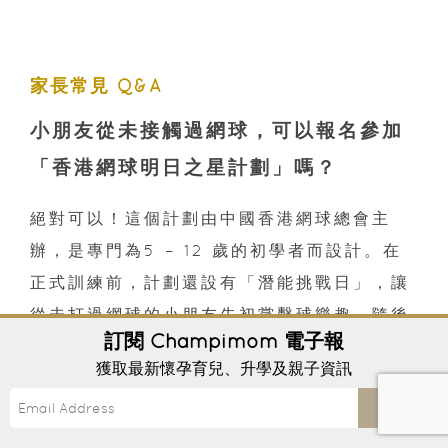
家長常見 Q&A
小朋友從未接觸過網球，可以報名參加
「香港網球明日之星計劃」嗎？
絕對可以！這個計劃由中國香港網球總會主
辦，是專門為5 – 12 歲的初學者而設計。在
正式訓練前，計劃還設有「潛能挑戰日」，讓
從未打過網球的小朋友先初嘗擊球樂趣，隨後
訂閱
Champimom
電子報
在7-8月進行有系統的基礎和體能訓練，非常
獲取最新懷孕育兒、升學及親子資訊
適合新手入門。
Send
啟德體育園的花劍體驗班資助後只需