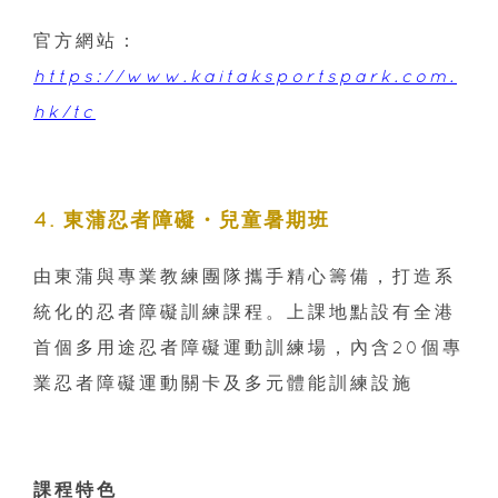
官方網站：
https://www.kaitaksportspark.com.
hk/tc
4. 東蒲忍者障礙・兒童暑期班
由東蒲與專業教練團隊攜手精心籌備，打造系
統化的忍者障礙訓練課程。上課地點設有全港
首個多用途忍者障礙運動訓練場，內含20個專
業忍者障礙運動關卡及多元體能訓練設施
課程特色