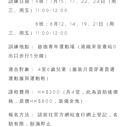
訓練日期：A班：7月15、17、22、24日（周
三、周五）11:00-12:00
B班：8月12、14、19、21日（周
三、周五）11:00-12:00
訓練地點： 啟德青年運動場（港鐵宋皇臺站D
出口步行5分鐘）
適合對象： 4至6歲兒童（服裝只需穿著普通
運動服與運動鞋）
課程費用： HK$200（共4堂，此為資助後價
格，原價HK$800，裝備全免）
報名方法： 請前往官方網站進行網上登記，名
額有限，額滿即止