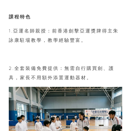
課程特色
1.亞運名師親授：前香港劍擊亞運獎牌得主朱
詠康駐場教學，教學經驗豐富。
2.全套裝備免費提供：無需自行購買劍、護
具，家長不用額外添置運動器材。