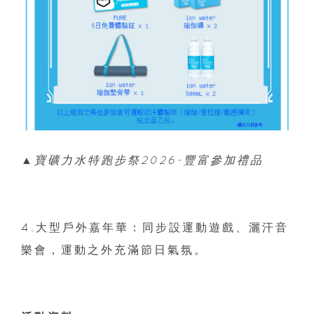
▲寶礦力水特跑步祭2026-豐富參加禮品
4.大型戶外嘉年華：同步設運動遊戲、灑汗音
樂會，運動之外充滿節日氣氛。