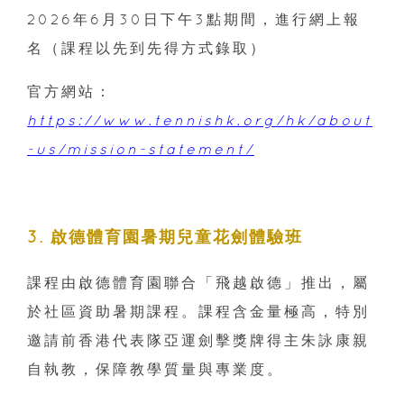
2026年6月30日下午3點期間，進行網上報
名（課程以先到先得方式錄取）
官方網站：
https://www.tennishk.org/hk/about
-us/mission-statement/
3. 啟德體育園暑期兒童花劍體驗班
課程由啟德體育園聯合「飛越啟德」推出，屬
於社區資助暑期課程。課程含金量極高，特別
邀請前香港代表隊亞運劍擊獎牌得主朱詠康親
自執教，保障教學質量與專業度。