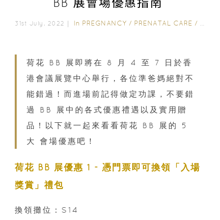
BB 展會場優惠指南
In
PREGNANCY
/
PRENATAL CARE
/
POST
31st July, 2022｜
荷花 BB 展即將在 8 月 4 至 7 日於香
港會議展覽中心舉行，各位準爸媽絕對不
能錯過！而進場前記得做定功課，不要錯
過 BB 展中的各式優惠禮遇以及實用贈
品！以下就一起來看看荷花 BB 展的 5
大 會場優惠吧！
荷花 BB 展優惠 1 - 憑門票即可換領「入場
獎賞」禮包
換領攤位：S14