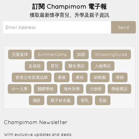
訂閱
Champimom
電子報
獲取最新懷孕育兒、升學及親子資訊
Send
兒童桌球
SummerCamp
加固
ShoppingGuide
走佬袋
育兒
醫生專訪
人物專訪
香港父母首選品牌
產後
產前
幼稚園
孕婦
小一入學
國際學校
海外升學
IB放榜
學校專訪
濕疹
親子好去處
母乳
毛孩
Champimom
Newsletter
With exclusive updates and deals