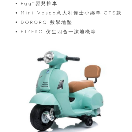
Egg®嬰兒推車
Mini-Vespa意大利偉士小綿羊 GTS款
DORORO 數學地墊
HIZERO 仿生四合一潔地機等