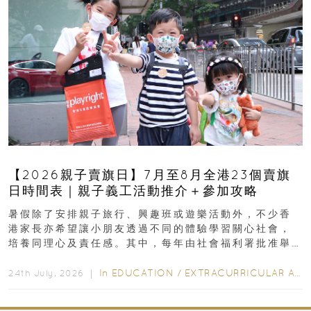
【2026親子賣旗日】7月至8月全港23個賣旗
日時間表｜親子義工活動推介＋參加攻略
暑假除了安排親子旅行、興趣班或遊樂活動外，不少香
港家長亦希望讓小朋友透過不同的體驗學習關心社會，
培養同理心及責任感。其中，每年由社會福利署批准舉
行的小朋友賣旗日小朋友，正是一項既有教育意義...
In
EDUCATION
/
EXTRACURRICULAR ACTIVITIES
24th July, 2026 ｜