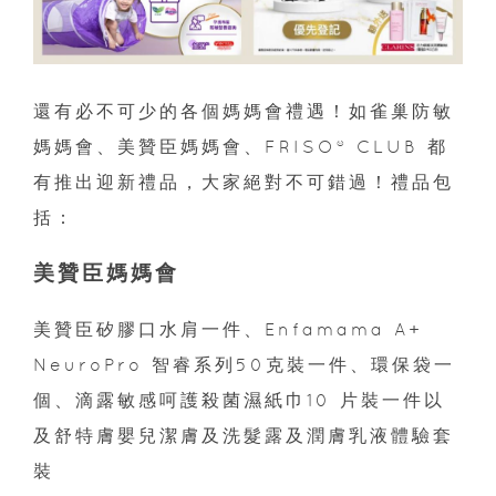
還有必不可少的各個媽媽會禮遇！如雀巢防敏
媽媽會、美贊臣媽媽會、FRISO® CLUB 都
有推出迎新禮品，大家絕對不可錯過！禮品包
括：
美贊臣媽媽會
美贊臣矽膠口水肩一件、Enfamama A+
NeuroPro 智睿系列50克裝一件、環保袋一
個、滴露敏感呵護殺菌濕紙巾10 片裝一件以
及舒特膚嬰兒潔膚及洗髮露及潤膚乳液體驗套
裝