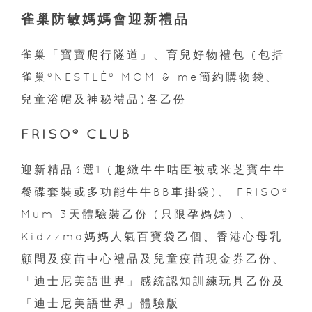
雀巢防敏媽媽會迎新禮品
雀巢「寶寶爬行隧道」、育兒好物禮包 (包括
雀巢®NESTLÉ® MOM & me簡約購物袋、
兒童浴帽及神秘禮品)各乙份
FRISO® CLUB
迎新精品3選1 (趣緻牛牛咕臣被或米芝寶牛牛
餐碟套裝或多功能牛牛BB車掛袋)、 FRISO®
Mum 3天體驗裝乙份 (只限孕媽媽) 、
Kidzzmo媽媽人氣百寶袋乙個、香港心母乳
顧問及疫苗中心禮品及兒童疫苗現金券乙份、
「迪士尼美語世界」感統認知訓練玩具乙份及
「迪士尼美語世界」體驗版