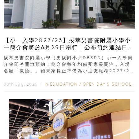
【小一入學2027/28】拔萃男書院附屬小學小
一簡介會將於8月29日舉行｜公布預約連結日期
｜更設有網上重溫
拔萃男書院附屬小學（男拔附小／DBSPD）小一入學簡
介會即將開放預約！簡介會每年均備受家長關注，入場
名額「瘋搶」。如果家長正準備為小朋友報考2027/28
學年小一，想...
In
EDUCATION
/
OPEN DAY & SCHOOL EVENTS
30th July, 2026 ｜