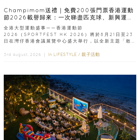
Champimom送禮｜免費200張門票香港運動
節2026載譽歸來：一次睇盡匹克球、新興運
動、街舞比賽＋逾百運動品牌展覽
全港大型運動盛事——香港運動節
2026（SPORTFEST HK 2026）將於8月21日至23
日在灣仔香港會議展覽中心盛大舉行，以全新主題「敢
運動大排檔」登場，集合...
In
LIFESTYLE
/
親子活動
3rd August, 2026 ｜