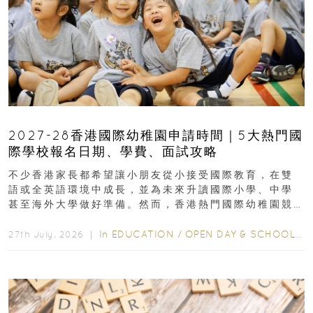
2027-28香港國際幼稚園申請時間｜5大熱門國
際學校報名日期、學費、面試攻略
不少香港家長都希望讓小朋友從小接受國際教育，在雙
語或全英語環境中成長，並為未來升讀國際小學、中學
甚至海外大學做好準備。然而，香港熱門國際幼稚園競
爭激烈，大部分學校會於入學前約一年開始接受申請...
In
EDUCATION
/
OPEN DAY & SCHOOL EVENTS
27th July, 2026 ｜