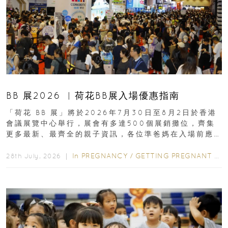
BB 展2026 ︳荷花BB展入場優惠指南
「荷花 BB 展」將於2026年7月30日至8月2日於香港
會議展覽中心舉行，展會有多達500個展銷攤位，齊集
更多最新、最齊全的親子資訊，各位準爸媽在入場前應
先閱讀購物指南...
In
PREGNANCY
/
GETTING PREGNANT
/
P
28th July, 2026 ｜