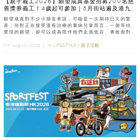
【親子義工2026】願望成真基金招募200名慈
善獎券義工！4歲起可參加｜8月街站遍及港九
新界
願望成真對不少小朋友來說，可能是一次期待已久的驚
喜；但對正在接受漫長治療的重病兒童而言，一個等待
實現的願望，卻可以成為陪伴他們走過低谷、勇敢面對
逆境的重要力量。▲ 願...
In
LIFESTYLE
/
親子活動
5th August, 2026 ｜