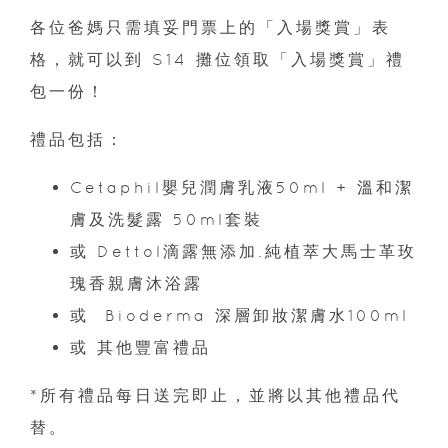
各位爸媽只需填妥門票上的「入場獎賞」表
格，就可以到 S14 攤位領取「入場獎賞」禮
包一份！
禮品包括：
Cetaphil嬰兒潤膚乳液50ml + 溫和潔
膚及洗髮露 50ml套裝
或 Dettol滴露無添加.純植萃大馬士革玫
瑰香親膚沐浴露
或 Bioderma 深層卸妝潔膚水100ml
或 其他豐富禮品
*所有禮品每日送完即止，並將以其他禮品代
替。