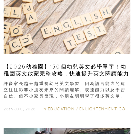
【2026幼稚園】150個幼兒英文必學單字！幼
稚園英文啟蒙完整攻略，快速提升英文閱讀能力
許多家長越來越重視幼兒英文學習，因為語言能力的建
立往往影響小朋友未來的閱讀理解、表達能力以及學習
自信。但不少家長發現，小朋友明明學了很多英文單
字，真正開始閱讀英文故事書時，仍然容易卡住...
In
EDUCATION
/
ENLIGHTENMENT CORNER
26th July, 2026 ｜