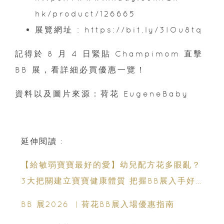
hk/product/126665
展覽網址 : https://bit.ly/3IOu8tq
記得於 8 月 4 日緊貼 Champimom 直擊
BB 展，看詳細必買優惠一覽！
資料以及圖片來源：荷花 EugeneBaby
延伸閱讀 :
【給敏弱寶寶最好的愛】幼兒配方花多眼亂？
3大把關建立寶寶健康體質 把握BB展入手好
時機
BB 展2026 ︳荷花BB展入場優惠指南