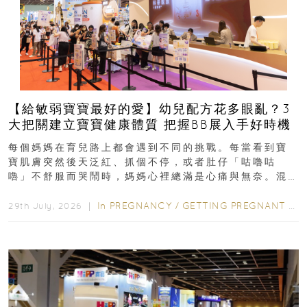
【給敏弱寶寶最好的愛】幼兒配方花多眼亂？3
大把關建立寶寶健康體質 把握BB展入手好時機
每個媽媽在育兒路上都會遇到不同的挑戰。每當看到寶
寶肌膚突然後天泛紅、抓個不停，或者肚仔「咕嚕咕
嚕」不舒服而哭鬧時，媽媽心裡總滿是心痛與無奈。混
合餵養揀奶粉？選擇幼兒配...
In
PREGNANCY
/
GETTING PREGNANT
/
P
29th July, 2026 ｜