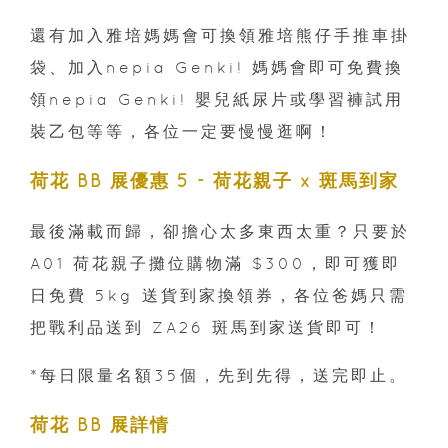
還有加入雅培媽媽會可換領雅培熊仔手推車掛
袋、加入nepia Genki! 媽媽會即可免費換
領nepia Genki! 嬰兒紙尿片或學習褲試用
裝乙包等等，各位一定要慢慢逛啊！
荷花 BB 展優惠 5 - 荷花親子 x 斑馬到家
最後滿載而歸，卻擔心太多東西太重？只要於
A01 荷花親子攤位購物滿 $300，即可獲即
日免費 5kg 送貨到家換領券，各位爸媽只需
把戰利品送到 ZA26 斑馬到家送貨即可！
*每日限量名額35個，先到先得，送完即止。
荷花 BB 展詳情