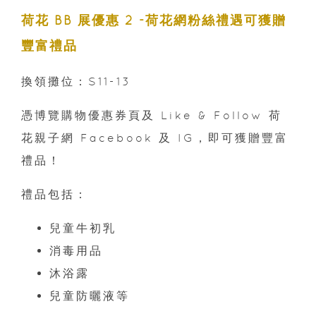
荷花 BB 展優惠 2 -荷花網粉絲禮遇可獲贈
豐富禮品
換領攤位：S11-13
憑博覽購物優惠券頁及 Like & Follow 荷
花親子網 Facebook 及 IG，即可獲贈豐富
禮品！
禮品包括：
兒童牛初乳
消毒用品
沐浴露
兒童防曬液等