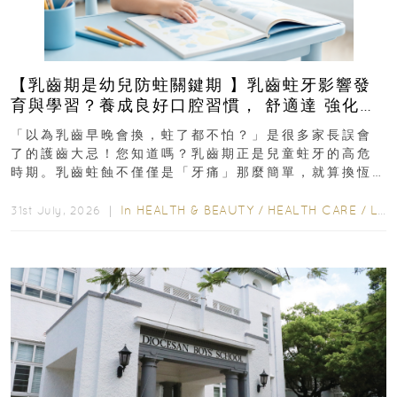
【乳齒期是幼兒防蛀關鍵期 】乳齒蛀牙影響發
育與學習？養成良好口腔習慣， 舒適達 強化琺
瑯質 兒童牙膏防護指南
「以為乳齒早晚會換，蛀了都不怕？」是很多家長誤會
了的護齒大忌！您知道嗎？乳齒期正是兒童蛀牙的高危
時期。乳齒蛀蝕不僅僅是「牙痛」那麼簡單，就算換恆
齒也有影響！後果將如骨牌效應般...
In
HEALTH & BEAUTY
/
HEALTH CARE
/
LIFESTYLE
31st July, 2026 ｜