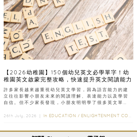
【2026幼稚園】150個幼兒英文必學單字！幼
稚園英文啟蒙完整攻略，快速提升英文閱讀能力
許多家長越來越重視幼兒英文學習，因為語言能力的建
立往往影響小朋友未來的閱讀理解、表達能力以及學習
自信。但不少家長發現，小朋友明明學了很多英文單
字，真正開始閱讀英文故事書時，仍然容易卡住...
In
EDUCATION
/
ENLIGHTENMENT CORNER
26th July, 2026 ｜