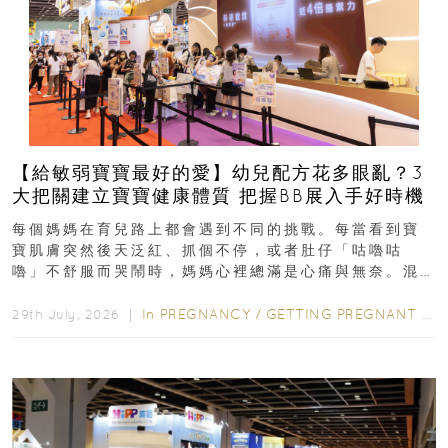
【給敏弱寶寶最好的愛】幼兒配方花多眼亂？3
大把關建立寶寶健康體質 把握BB展入手好時機
每個媽媽在育兒路上都會遇到不同的挑戰。每當看到寶
寶肌膚突然後天泛紅、抓個不停，或者肚仔「咕嚕咕
嚕」不舒服而哭鬧時，媽媽心裡總滿是心痛與無奈。混
合餵養揀奶粉？選擇幼兒配...
In
PREGNANCY
/
GETTING PREGNANT
/
P
29th July, 2026 ｜