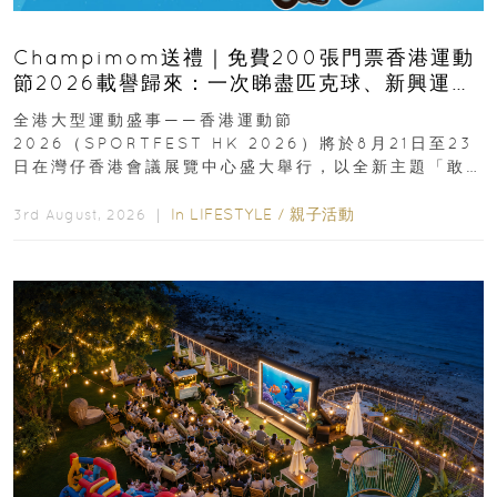
Champimom送禮｜免費200張門票香港運動
節2026載譽歸來：一次睇盡匹克球、新興運
動、街舞比賽＋逾百運動品牌展覽
全港大型運動盛事——香港運動節
2026（SPORTFEST HK 2026）將於8月21日至23
日在灣仔香港會議展覽中心盛大舉行，以全新主題「敢
運動大排檔」登場，集合...
In
LIFESTYLE
/
親子活動
3rd August, 2026 ｜