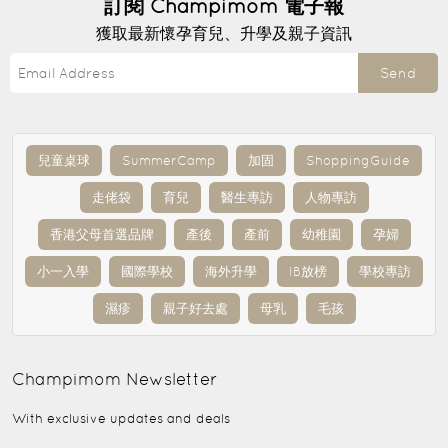
訂閱
Champimom
電子報
獲取最新懷孕育兒、升學及親子資訊
Send
兒童桌球
SummerCamp
加固
ShoppingGuide
走佬袋
育兒
醫生專訪
人物專訪
香港父母首選品牌
產後
產前
幼稚園
孕婦
小一入學
國際學校
海外升學
IB放榜
學校專訪
濕疹
親子好去處
母乳
毛孩
Champimom
Newsletter
With exclusive updates and deals