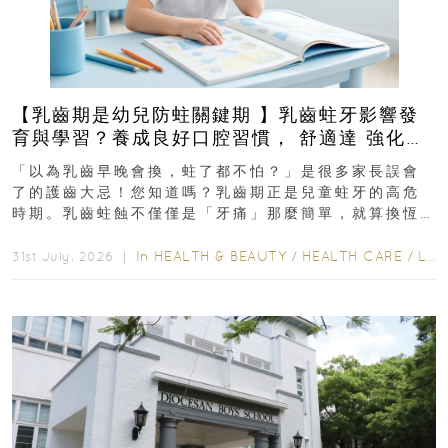
【乳齒期是幼兒防蛀關鍵期 】乳齒蛀牙影響發
育與學習？養成良好口腔習慣， 舒適達 強化琺
瑯質 兒童牙膏防護指南
「以為乳齒早晚會換，蛀了都不怕？」是很多家長誤會
了的護齒大忌！您知道嗎？乳齒期正是兒童蛀牙的高危
時期。乳齒蛀蝕不僅僅是「牙痛」那麼簡單，就算換恆
齒也有影響！後果將如骨牌效應般...
In
HEALTH & BEAUTY
/
HEALTH CARE
/
LIFESTYLE
31st July, 2026 ｜