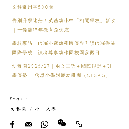
文科常用字500個
告別升學迷茫！英基幼小中「相關學校」新政
｜一條龍15年教育免焦慮
學校專訪｜哈羅小獅幼稚園優先升讀哈羅香港
國際學校 讀者尊享幼稚園校園參觀日
幼稚園2026/27｜兩文三語＋國際視野＋升
學優勢！ 啓思小學附屬幼稚園（CPSKG）
Tags :
幼稚園
/
小一入學