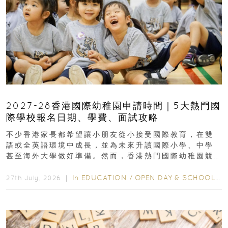
2027-28香港國際幼稚園申請時間｜5大熱門國
際學校報名日期、學費、面試攻略
不少香港家長都希望讓小朋友從小接受國際教育，在雙
語或全英語環境中成長，並為未來升讀國際小學、中學
甚至海外大學做好準備。然而，香港熱門國際幼稚園競
爭激烈，大部分學校會於入學前約一年開始接受申請...
In
EDUCATION
/
OPEN DAY & SCHOOL EVENTS
27th July, 2026 ｜