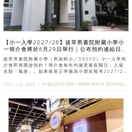
【小一入學2027/28】拔萃男書院附屬小學小
一簡介會將於8月29日舉行｜公布預約連結日期
｜更設有網上重溫
拔萃男書院附屬小學（男拔附小／DBSPD）小一入學簡
介會即將開放預約！簡介會每年均備受家長關注，入場
名額「瘋搶」。如果家長正準備為小朋友報考2027/28
學年小一，想...
In
EDUCATION
/
OPEN DAY & SCHOOL EVENTS
30th July, 2026 ｜