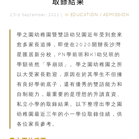
取錄結果
In
EDUCATION
/
ADMISSION
23rd September, 2022｜
學之園幼稚園暨雙語幼兒園近年受到愈來
愈多家長追捧，即使在2020開辦長沙灣
星匯居新分校，PN學前班和K1幼兒班的
學額依然「爭崩頭」。學之園幼稚園之所
以大受家長歡迎，原因在於其學生不但擁
有良好學術底子，還有優秀的雙語能力和
自制能力，最重要的是理想的升讀直資、
私立小學的取錄結果。以下整理出學之園
幼稚園最近三年的小一學位取錄佳績，供
各位家長參考。