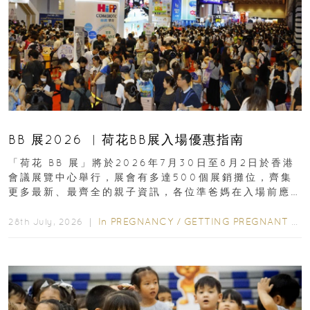
BB 展2026 ︳荷花BB展入場優惠指南
「荷花 BB 展」將於2026年7月30日至8月2日於香港
會議展覽中心舉行，展會有多達500個展銷攤位，齊集
更多最新、最齊全的親子資訊，各位準爸媽在入場前應
先閱讀購物指南...
In
PREGNANCY
/
GETTING PREGNANT
/
P
28th July, 2026 ｜