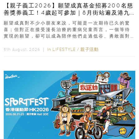
【親子義工2026】願望成真基金招募200名慈
善獎券義工！4歲起可參加｜8月街站遍及港九
新界
願望成真對不少小朋友來說，可能是一次期待已久的驚
喜；但對正在接受漫長治療的重病兒童而言，一個等待
實現的願望，卻可以成為陪伴他們走過低谷、勇敢面對
逆境的重要力量。▲ 願...
In
LIFESTYLE
/
親子活動
5th August, 2026 ｜