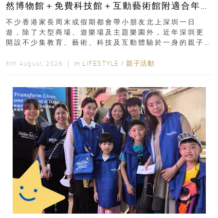
然博物館＋免費科技館＋互動藝術館附適合年
齡、交通、門票、開放時間
不少香港家長周末或假期都會帶小朋友北上深圳一日
遊，除了大型商場、遊樂場及主題樂園外，近年深圳更
開設不少集教育、藝術、科技及互動體驗於一身的親子
好去處！暑假唔想再行商場...
In
LIFESTYLE
/
親子活動
6th August, 2026 ｜