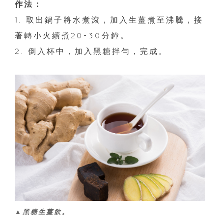
作法：
1. 取出鍋子將水煮滾，加入生薑煮至沸騰，接
著轉小火續煮20-30分鐘。
2. 倒入杯中，加入黑糖拌勻，完成。
▲黑糖生薑飲。