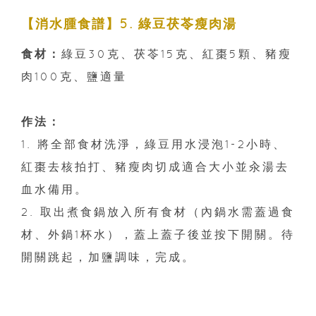
【消水腫食譜】5. 綠豆茯苓瘦肉湯
食材：
綠豆30克、茯苓15克、紅棗5顆、豬瘦
肉100克、鹽適量
作法：
1. 將全部食材洗淨，綠豆用水浸泡1-2小時、
紅棗去核拍打、豬瘦肉切成適合大小並汆湯去
血水備用。
2. 取出煮食鍋放入所有食材（內鍋水需蓋過食
材、外鍋1杯水），蓋上蓋子後並按下開關。待
開關跳起，加鹽調味，完成。