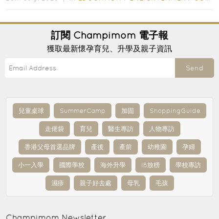
訂閱
Champimom
電子報
獲取最新懷孕育兒、升學及親子資訊
Send
兒童桌球
SummerCamp
加固
ShoppingGuide
走佬袋
育兒
醫生專訪
人物專訪
香港父母首選品牌
產後
產前
幼稚園
孕婦
小一入學
國際學校
海外升學
IB放榜
學校專訪
濕疹
親子好去處
母乳
毛孩
Champimom
Newsletter