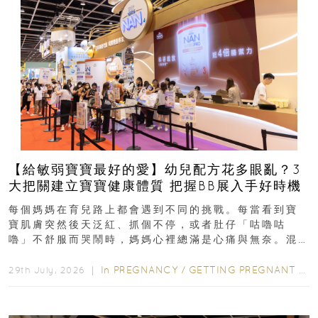
【給敏弱寶寶最好的愛】幼兒配方花多眼亂？3
大把關建立寶寶健康體質 把握BB展入手好時機
每個媽媽在育兒路上都會遇到不同的挑戰。每當看到寶
寶肌膚突然後天泛紅、抓個不停，或者肚仔「咕嚕咕
嚕」不舒服而哭鬧時，媽媽心裡總滿是心痛與無奈。混
合餵養揀奶粉？選擇幼兒配...
In
PREGNANCY
/
GETTING PREGNANT
/
P
29th July, 2026 ｜