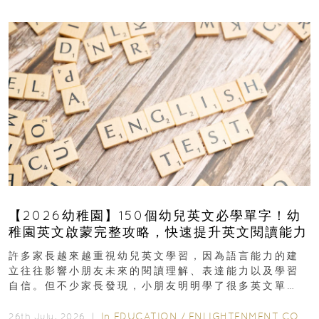
【2026幼稚園】150個幼兒英文必學單字！幼
稚園英文啟蒙完整攻略，快速提升英文閱讀能力
許多家長越來越重視幼兒英文學習，因為語言能力的建
立往往影響小朋友未來的閱讀理解、表達能力以及學習
自信。但不少家長發現，小朋友明明學了很多英文單
字，真正開始閱讀英文故事書時，仍然容易卡住...
In
EDUCATION
/
ENLIGHTENMENT CORNER
26th July, 2026 ｜