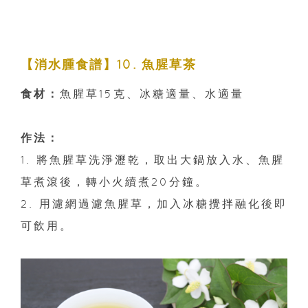
【消水腫食譜】10. 魚腥草茶
食材：
魚腥草15克、冰糖適量、水適量
作法：
1. 將魚腥草洗淨瀝乾，取出大鍋放入水、魚腥
草煮滾後，轉小火續煮20分鐘。
2. 用濾網過濾魚腥草，加入冰糖攪拌融化後即
可飲用。