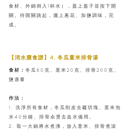
食材、外鍋倒入1杯水），蓋上蓋子並按下開
關。待開關跳起，灑上蔥花、加鹽調味，完
成。
【消水腫食譜】4. 冬瓜薏米排骨湯
食材：
冬瓜60克、薏米20克、排骨200克、
鹽適量
作法：
1. 洗淨所有食材，冬瓜削皮去瓤切塊、薏米泡
水40分鐘、排骨汆燙去血水備用。
2. 取一大鍋將水煮沸，放入薏米、排骨煮滾