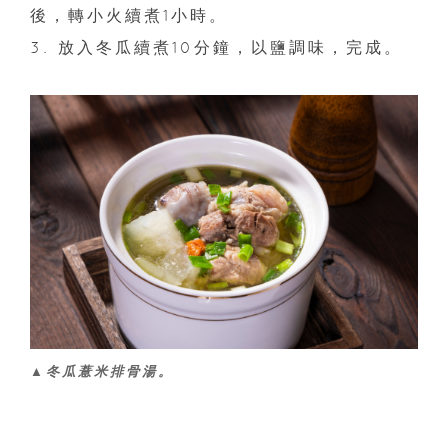
後，轉小火續煮1小時。
3. 放入冬瓜續煮10分鐘，以鹽調味，完成。
▲冬瓜薏米排骨湯。