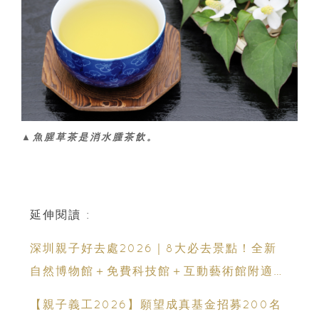
▲魚腥草茶是消水腫茶飲。
延伸閱讀 :
深圳親子好去處2026｜8大必去景點！全新
自然博物館＋免費科技館＋互動藝術館附適合
年齡、交通、門票、開放時間
【親子義工2026】願望成真基金招募200名