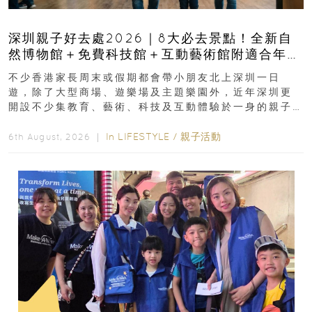
深圳親子好去處2026｜8大必去景點！全新自
然博物館＋免費科技館＋互動藝術館附適合年
齡、交通、門票、開放時間
不少香港家長周末或假期都會帶小朋友北上深圳一日
遊，除了大型商場、遊樂場及主題樂園外，近年深圳更
開設不少集教育、藝術、科技及互動體驗於一身的親子
好去處！暑假唔想再行商場...
In
LIFESTYLE
/
親子活動
6th August, 2026 ｜