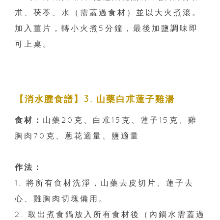
朮、茯苓、水（需蓋過食材）並以大火煮滾。
加入薑片，轉小火煮5分鐘，最後加鹽調味即
可上桌。
【消水腫食譜】3. 山藥白朮蓮子雞湯
食材：
山藥20克、白朮15克、蓮子15克、雞
胸肉70克、蔥花適量、鹽適量
作法：
1. 將所有食材洗淨，山藥去皮切片、蓮子去
心、雞胸肉切塊備用。
2. 取出煮食鍋放入所有食材後（內鍋水需蓋過