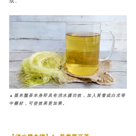
成。
▲粟米鬚茶本身即具有消水腫功效，加入黃耆或白朮等
中藥材，可使效果更加乘。