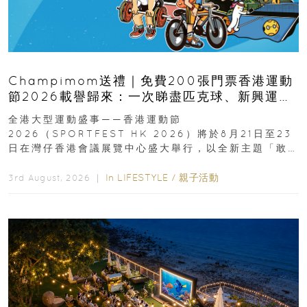
Champimom送禮｜免費200張門票香港運動
節2026載譽歸來：一次睇盡匹克球、新興運
動、街舞比賽＋逾百運動品牌展覽
全港大型運動盛事——香港運動節
2026（SPORTFEST HK 2026）將於8月21日至23
日在灣仔香港會議展覽中心盛大舉行，以全新主題「敢
運動大排檔」登場，集合...
In
LIFESTYLE
/
親子活動
3rd August, 2026 ｜