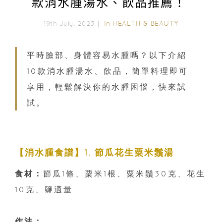
款消水腫湯水、飲品推薦！
In
HEALTH & BEAUTY
19th July, 2023｜
平時臉部、身體容易水腫嗎？以下介紹
10款消水腫湯水、飲品，簡單料理即可
享用，輕鬆解決你的水腫困惱，快來試
試。
【消水腫食譜】1. 節瓜花生粟米鬚湯
食材：
節瓜1條、粟米1根、粟米鬚30克、花生
10克、鹽適量
作法：