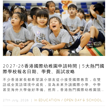
2027-28香港國際幼稚園申請時間｜5大熱門國
際學校報名日期、學費、面試攻略
不少香港家長都希望讓小朋友從小接受國際教育，在雙
語或全英語環境中成長，並為未來升讀國際小學、中學
甚至海外大學做好準備。然而，香港熱門國際幼稚園競
爭激烈，大部分學校會於入學前約一年開始接受申請...
In
EDUCATION
/
OPEN DAY & SCHOOL EVENTS
27th July, 2026 ｜