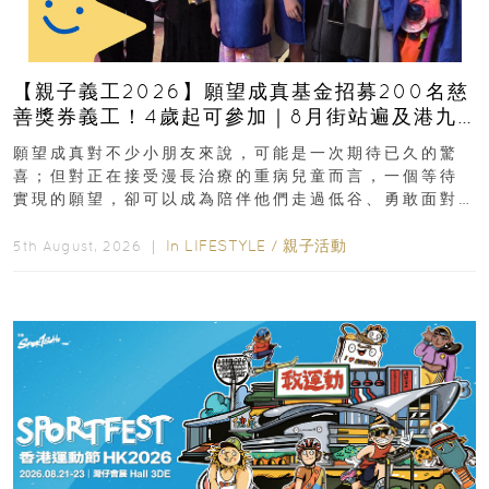
【親子義工2026】願望成真基金招募200名慈
善獎券義工！4歲起可參加｜8月街站遍及港九
新界
願望成真對不少小朋友來說，可能是一次期待已久的驚
喜；但對正在接受漫長治療的重病兒童而言，一個等待
實現的願望，卻可以成為陪伴他們走過低谷、勇敢面對
逆境的重要力量。▲ 願...
In
LIFESTYLE
/
親子活動
5th August, 2026 ｜