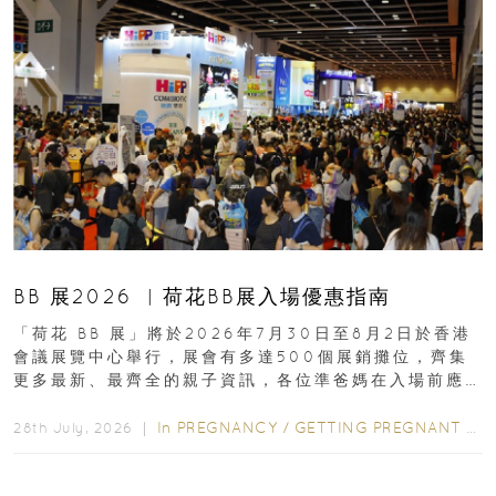
BB 展2026 ︳荷花BB展入場優惠指南
「荷花 BB 展」將於2026年7月30日至8月2日於香港
會議展覽中心舉行，展會有多達500個展銷攤位，齊集
更多最新、最齊全的親子資訊，各位準爸媽在入場前應
先閱讀購物指南...
In
PREGNANCY
/
GETTING PREGNANT
/
P
28th July, 2026 ｜