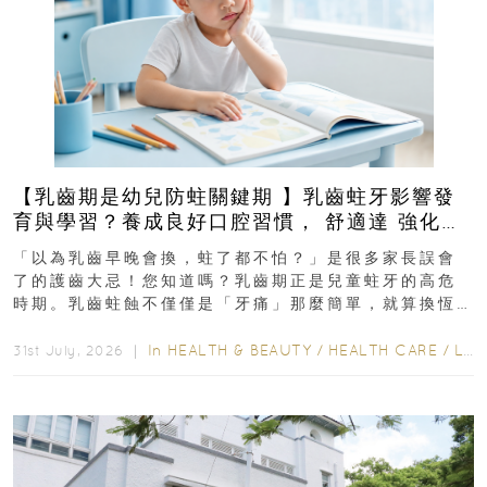
【乳齒期是幼兒防蛀關鍵期 】乳齒蛀牙影響發
育與學習？養成良好口腔習慣， 舒適達 強化琺
瑯質 兒童牙膏防護指南
「以為乳齒早晚會換，蛀了都不怕？」是很多家長誤會
了的護齒大忌！您知道嗎？乳齒期正是兒童蛀牙的高危
時期。乳齒蛀蝕不僅僅是「牙痛」那麼簡單，就算換恆
齒也有影響！後果將如骨牌效應般...
In
HEALTH & BEAUTY
/
HEALTH CARE
/
LIFESTYLE
31st July, 2026 ｜