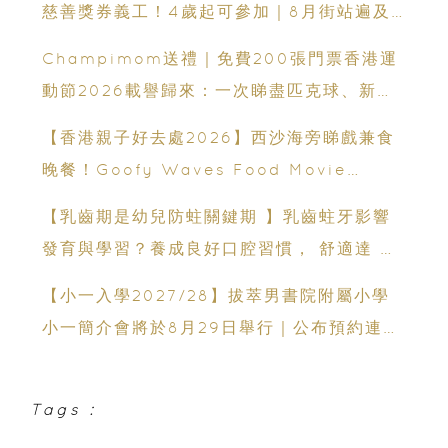
慈善獎券義工！4歲起可參加｜8月街站遍及
港九新界
Champimom送禮｜免費200張門票香港運
動節2026載譽歸來：一次睇盡匹克球、新興
運動、街舞比賽＋逾百運動品牌展覽
【香港親子好去處2026】西沙海旁睇戲兼食
晚餐！Goofy Waves Food Movie
Night 戶外影院逢週末登場
【乳齒期是幼兒防蛀關鍵期 】乳齒蛀牙影響
發育與學習？養成良好口腔習慣， 舒適達 強
化琺瑯質 兒童牙膏防護指南
【小一入學2027/28】拔萃男書院附屬小學
小一簡介會將於8月29日舉行｜公布預約連結
日期｜更設有網上重溫
Tags :