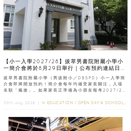
【小一入學2027/28】拔萃男書院附屬小學小
一簡介會將於8月29日舉行｜公布預約連結日期
｜更設有網上重溫
拔萃男書院附屬小學（男拔附小／DBSPD）小一入學簡
介會即將開放預約！簡介會每年均備受家長關注，入場
名額「瘋搶」。如果家長正準備為小朋友報考2027/28
學年小一，想...
In
EDUCATION
/
OPEN DAY & SCHOOL EVENTS
30th July, 2026 ｜