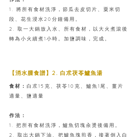
1. 將所有食材洗淨，節瓜去皮切片、粟米切
段、花生浸水20分鐘備用。
2. 取一大鍋放入水、所有食材，以大火煮滾後
轉為小火續煮1小時。加鹽調味，完成。
【消水腫食譜】2. 白朮茯苓鱸魚湯
食材：
白朮15克、茯苓10克、鱸魚1尾、薑片
適量、鹽適量
作法：
1. 把所有食材洗淨，鱸魚切塊汆燙後備用。
2. 取出大鍋下油、把鱸魚塊煎香，接著倒入白