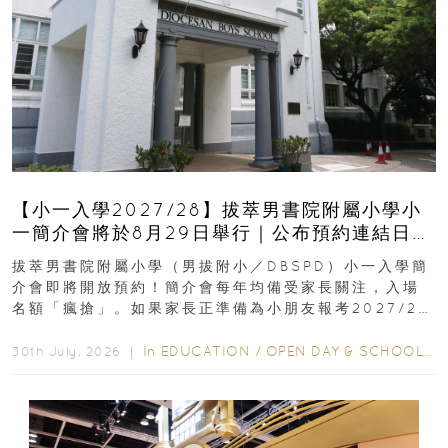
【小一入學2027/28】拔萃男書院附屬小學小
一簡介會將於8月29日舉行｜公布預約連結日期
｜更設有網上重溫
拔萃男書院附屬小學（男拔附小／DBSPD）小一入學簡
介會即將開放預約！簡介會每年均備受家長關注，入場
名額「瘋搶」。如果家長正準備為小朋友報考2027/28
學年小一，想...
In
EDUCATION
/
OPEN DAY & SCHOOL EVENTS
30th July, 2026 ｜