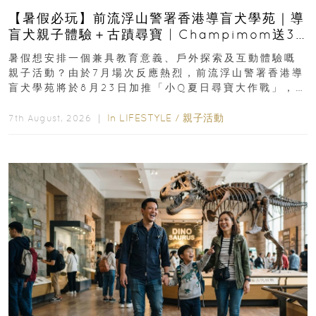
【暑假必玩】前流浮山警署香港導盲犬學苑｜導
盲犬親子體驗＋古蹟尋寶 | Champimom送3
組免費名額
暑假想安排一個兼具教育意義、戶外探索及互動體驗嘅
親子活動？由於7月場次反應熱烈，前流浮山警署香港導
盲犬學苑將於8月23日加推「小Q夏日尋寶大作戰」，家
長與小朋友可以走進前流浮山警署...
In
LIFESTYLE
/
親子活動
7th August, 2026 ｜