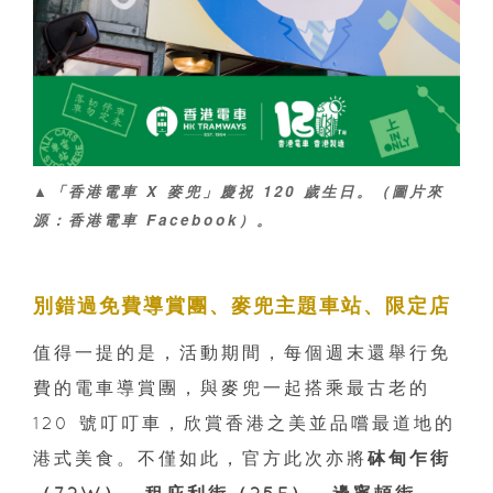
▲「香港電車 X 麥兜」慶祝 120 歲生日。（圖片來
源：香港電車 Facebook）。
別錯過免費導賞團、麥兜主題車站、限定店
值得一提的是，活動期間，每個週末還舉行免
費的電車導賞團，與麥兜一起搭乘最古老的
120 號叮叮車，欣賞香港之美並品嚐最道地的
港式美食。不僅如此，官方此次亦將
砵甸乍街