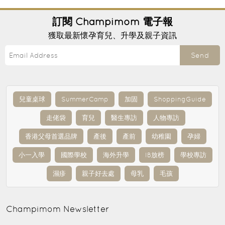
訂閱
Champimom
電子報
獲取最新懷孕育兒、升學及親子資訊
Send
兒童桌球
SummerCamp
加固
ShoppingGuide
走佬袋
育兒
醫生專訪
人物專訪
香港父母首選品牌
產後
產前
幼稚園
孕婦
小一入學
國際學校
海外升學
IB放榜
學校專訪
濕疹
親子好去處
母乳
毛孩
Champimom
Newsletter