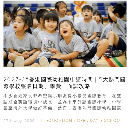
2027-28香港國際幼稚園申請時間｜5大熱門國
際學校報名日期、學費、面試攻略
不少香港家長都希望讓小朋友從小接受國際教育，在雙
語或全英語環境中成長，並為未來升讀國際小學、中學
甚至海外大學做好準備。然而，香港熱門國際幼稚園競
爭激烈，大部分學校會於入學前約一年開始接受申請...
In
EDUCATION
/
OPEN DAY & SCHOOL EVENTS
27th July, 2026 ｜