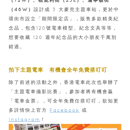
（72W）、租庇利街（25E）、邊寧頓街
（46W）
設計成 3 大麥兜主題車站，更於中
環街市設立「期間限定店」，販售多款精美紀
念品，包含120號電車模型、紀念文具等等，
想要收藏 120 週年紀念品的大小朋友千萬別
錯過。
拍下主題電車 有機會全年免費搭叮叮
除了前述的活動之外，香港電車此次也舉辦了
「主題電車攝影比賽」，參加者將有機會贏
「電車金票」，可全年免費任搭叮叮，欲知更
多詳情快上官方
Facebook
或
Instagram
！