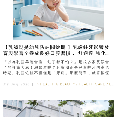
【乳齒期是幼兒防蛀關鍵期 】乳齒蛀牙影響發
育與學習？養成良好口腔習慣， 舒適達 強化琺
瑯質 兒童牙膏防護指南
「以為乳齒早晚會換，蛀了都不怕？」是很多家長誤會
了的護齒大忌！您知道嗎？乳齒期正是兒童蛀牙的高危
時期。乳齒蛀蝕不僅僅是「牙痛」那麼簡單，就算換恆
齒也有影響！後果將如骨牌效應般...
In
HEALTH & BEAUTY
/
HEALTH CARE
/
LIFESTYLE
31st July, 2026 ｜