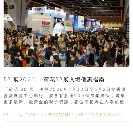
BB 展2026 ︳荷花BB展入場優惠指南
「荷花 BB 展」將於2026年7月30日至8月2日於香港
會議展覽中心舉行，展會有多達500個展銷攤位，齊集
更多最新、最齊全的親子資訊，各位準爸媽在入場前應
先閱讀購物指南...
In
PREGNANCY
/
GETTING PREGNANT
/
P
28th July, 2026 ｜