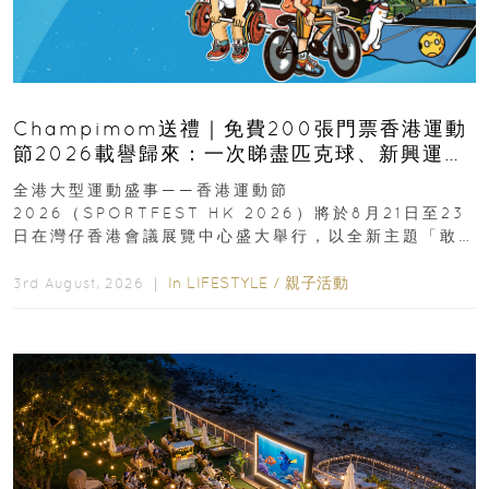
Champimom送禮｜免費200張門票香港運動
節2026載譽歸來：一次睇盡匹克球、新興運
動、街舞比賽＋逾百運動品牌展覽
全港大型運動盛事——香港運動節
2026（SPORTFEST HK 2026）將於8月21日至23
日在灣仔香港會議展覽中心盛大舉行，以全新主題「敢
運動大排檔」登場，集合...
In
LIFESTYLE
/
親子活動
3rd August, 2026 ｜