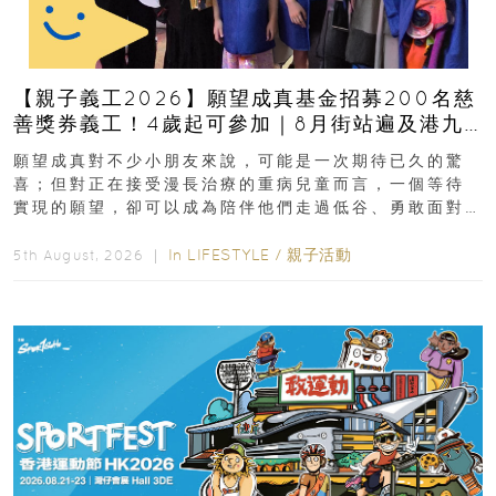
【親子義工2026】願望成真基金招募200名慈
善獎券義工！4歲起可參加｜8月街站遍及港九
新界
願望成真對不少小朋友來說，可能是一次期待已久的驚
喜；但對正在接受漫長治療的重病兒童而言，一個等待
實現的願望，卻可以成為陪伴他們走過低谷、勇敢面對
逆境的重要力量。▲ 願...
In
LIFESTYLE
/
親子活動
5th August, 2026 ｜