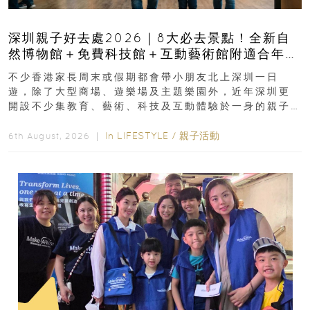
深圳親子好去處2026｜8大必去景點！全新自
然博物館＋免費科技館＋互動藝術館附適合年
齡、交通、門票、開放時間
不少香港家長周末或假期都會帶小朋友北上深圳一日
遊，除了大型商場、遊樂場及主題樂園外，近年深圳更
開設不少集教育、藝術、科技及互動體驗於一身的親子
好去處！暑假唔想再行商場...
In
LIFESTYLE
/
親子活動
6th August, 2026 ｜