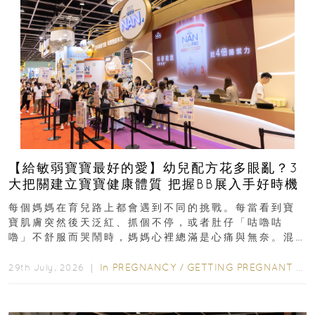
【給敏弱寶寶最好的愛】幼兒配方花多眼亂？3
大把關建立寶寶健康體質 把握BB展入手好時機
每個媽媽在育兒路上都會遇到不同的挑戰。每當看到寶
寶肌膚突然後天泛紅、抓個不停，或者肚仔「咕嚕咕
嚕」不舒服而哭鬧時，媽媽心裡總滿是心痛與無奈。混
合餵養揀奶粉？選擇幼兒配...
In
PREGNANCY
/
GETTING PREGNANT
/
P
29th July, 2026 ｜