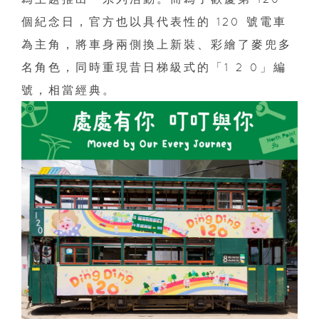
個紀念日，官方也以具代表性的 120 號電車
為主角，將車身兩側換上新裝、彩繪了麥兜多
名角色，同時重現昔日梯級式的「1 2 0」編
號，相當經典。