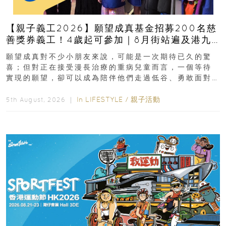
【親子義工2026】願望成真基金招募200名慈
善獎券義工！4歲起可參加｜8月街站遍及港九
新界
願望成真對不少小朋友來說，可能是一次期待已久的驚
喜；但對正在接受漫長治療的重病兒童而言，一個等待
實現的願望，卻可以成為陪伴他們走過低谷、勇敢面對
逆境的重要力量。▲ 願...
In
LIFESTYLE
/
親子活動
5th August, 2026 ｜