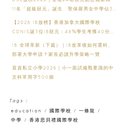
11名「超級狀元」誕生 聖保羅男女中學佔3
人
【2026 IB放榜】香港加拿大國際學校
CDNIS誕3位IB狀元：48%學生考獲40分以
上、公開滿分學霸6個備考心得
IB 全球革新（下篇）｜IB改革後如何選科、
部署大學申請？家長必讀升學策略一覽
直資私立小學2026｜小一面試備戰要識的中
文科常用字500個
Tags :
education
/
國際學校
/
一條龍
/
中學
/
香港思貝禮國際學校