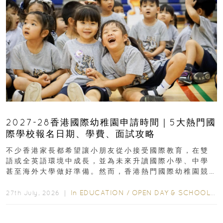
2027-28香港國際幼稚園申請時間｜5大熱門國
際學校報名日期、學費、面試攻略
不少香港家長都希望讓小朋友從小接受國際教育，在雙
語或全英語環境中成長，並為未來升讀國際小學、中學
甚至海外大學做好準備。然而，香港熱門國際幼稚園競
爭激烈，大部分學校會於入學前約一年開始接受申請...
In
EDUCATION
/
OPEN DAY & SCHOOL EVENTS
27th July, 2026 ｜