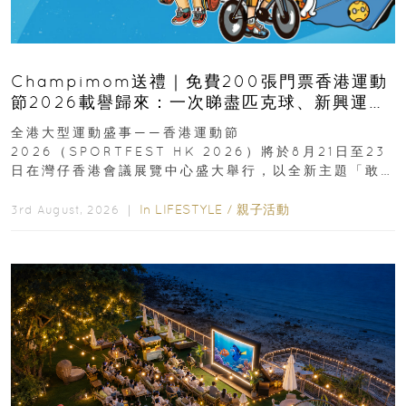
Champimom送禮｜免費200張門票香港運動
節2026載譽歸來：一次睇盡匹克球、新興運
動、街舞比賽＋逾百運動品牌展覽
全港大型運動盛事——香港運動節
2026（SPORTFEST HK 2026）將於8月21日至23
日在灣仔香港會議展覽中心盛大舉行，以全新主題「敢
運動大排檔」登場，集合...
In
LIFESTYLE
/
親子活動
3rd August, 2026 ｜