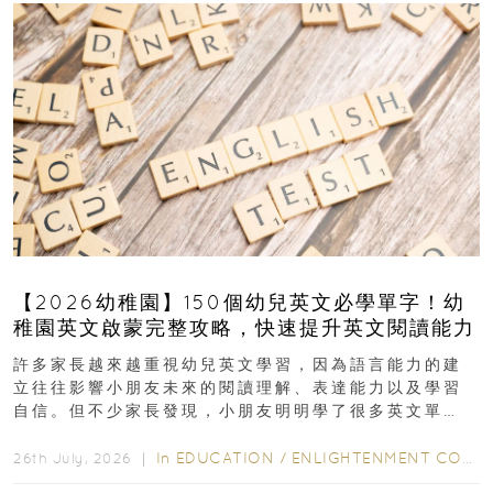
【2026幼稚園】150個幼兒英文必學單字！幼
稚園英文啟蒙完整攻略，快速提升英文閱讀能力
許多家長越來越重視幼兒英文學習，因為語言能力的建
立往往影響小朋友未來的閱讀理解、表達能力以及學習
自信。但不少家長發現，小朋友明明學了很多英文單
字，真正開始閱讀英文故事書時，仍然容易卡住...
In
EDUCATION
/
ENLIGHTENMENT CORNER
26th July, 2026 ｜