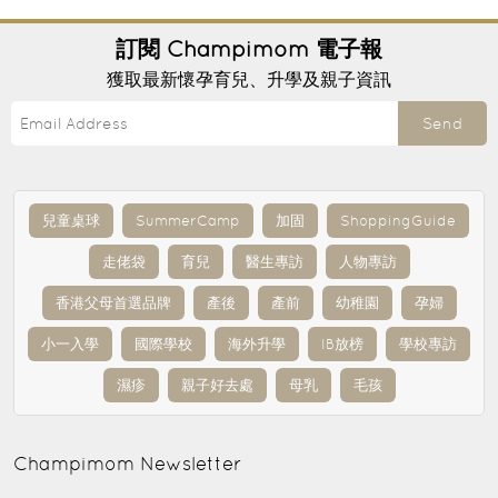
訂閱
Champimom
電子報
獲取最新懷孕育兒、升學及親子資訊
Send
兒童桌球
SummerCamp
加固
ShoppingGuide
走佬袋
育兒
醫生專訪
人物專訪
香港父母首選品牌
產後
產前
幼稚園
孕婦
小一入學
國際學校
海外升學
IB放榜
學校專訪
濕疹
親子好去處
母乳
毛孩
Champimom
Newsletter