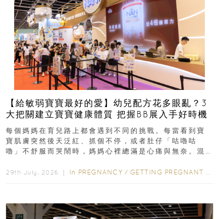
【給敏弱寶寶最好的愛】幼兒配方花多眼亂？3
大把關建立寶寶健康體質 把握BB展入手好時機
每個媽媽在育兒路上都會遇到不同的挑戰。每當看到寶
寶肌膚突然後天泛紅、抓個不停，或者肚仔「咕嚕咕
嚕」不舒服而哭鬧時，媽媽心裡總滿是心痛與無奈。混
合餵養揀奶粉？選擇幼兒配...
In
PREGNANCY
/
GETTING PREGNANT
/
P
29th July, 2026 ｜