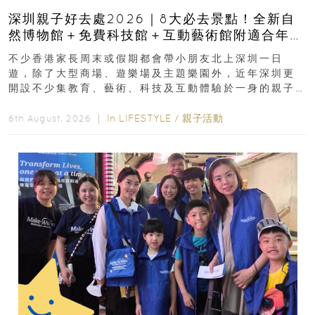
深圳親子好去處2026｜8大必去景點！全新自
然博物館＋免費科技館＋互動藝術館附適合年
齡、交通、門票、開放時間
不少香港家長周末或假期都會帶小朋友北上深圳一日
遊，除了大型商場、遊樂場及主題樂園外，近年深圳更
開設不少集教育、藝術、科技及互動體驗於一身的親子
好去處！暑假唔想再行商場...
In
LIFESTYLE
/
親子活動
6th August, 2026 ｜