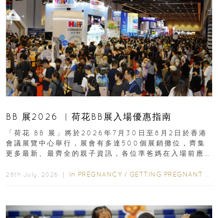
BB 展2026 ︳荷花BB展入場優惠指南
「荷花 BB 展」將於2026年7月30日至8月2日於香港
會議展覽中心舉行，展會有多達500個展銷攤位，齊集
更多最新、最齊全的親子資訊，各位準爸媽在入場前應
先閱讀購物指南...
In
PREGNANCY
/
GETTING PREGNANT
/
P
28th July, 2026 ｜