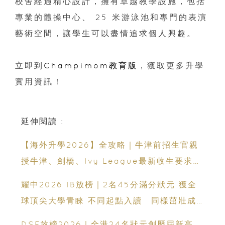
校舍經過精心設計，擁有卓越教學設施，包括
專業的體操中心、 25 米游泳池和專門的表演
藝術空間，讓學生可以盡情追求個人興趣。
立即到
Champimom教育版
，獲取更多升學
實用資訊！
延伸閱讀 :
【海外升學2026】全攻略｜牛津前招生官親
授牛津、劍橋、Ivy League最新收生要求｜
免費海外升學講座
耀中2026 IB放榜｜2名45分滿分狀元 獲全
球頂尖大學青睞 不同起點入讀 同樣茁壯成
長 走向世界舞台
DSE放榜2026｜全港24名狀元創歷屆新高