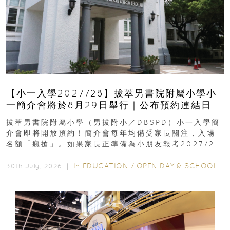
【小一入學2027/28】拔萃男書院附屬小學小
一簡介會將於8月29日舉行｜公布預約連結日期
｜更設有網上重溫
拔萃男書院附屬小學（男拔附小／DBSPD）小一入學簡
介會即將開放預約！簡介會每年均備受家長關注，入場
名額「瘋搶」。如果家長正準備為小朋友報考2027/28
學年小一，想...
In
EDUCATION
/
OPEN DAY & SCHOOL EVENTS
30th July, 2026 ｜