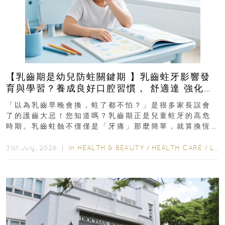
【乳齒期是幼兒防蛀關鍵期 】乳齒蛀牙影響發
育與學習？養成良好口腔習慣， 舒適達 強化琺
瑯質 兒童牙膏防護指南
「以為乳齒早晚會換，蛀了都不怕？」是很多家長誤會
了的護齒大忌！您知道嗎？乳齒期正是兒童蛀牙的高危
時期。乳齒蛀蝕不僅僅是「牙痛」那麼簡單，就算換恆
齒也有影響！後果將如骨牌效應般...
In
HEALTH & BEAUTY
/
HEALTH CARE
/
LIFESTYLE
31st July, 2026 ｜