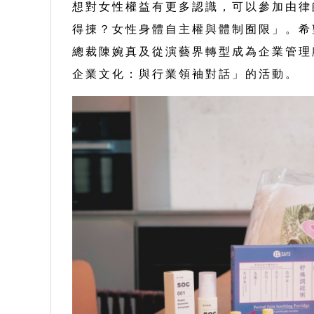
想對女性權益有更多認識，可以參加由律
得㨂？女性身體自主權與體制囿限」。希
總裁陳婉真及從演藝界轉型成為企業管理
企業文化：與行業領袖對話」的活動。