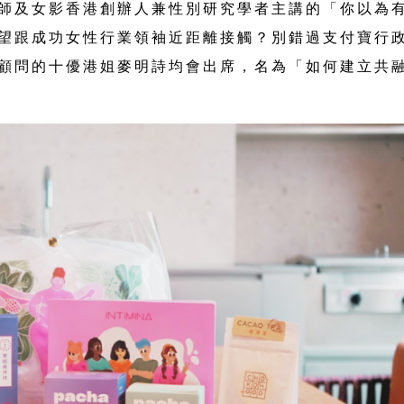
師及女影香港創辦人兼性別研究學者主講的「你以為
望跟成功女性行業領袖近距離接觸？別錯過支付寶行
顧問的十優港姐麥明詩均會出席，名為「如何建立共