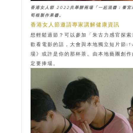
香港女人節 2022共舉辦兩場「一起混醬：養
筍根製作果醬。
香港女人節邀請專家講解健康資訊
想輕鬆過節？可以參加「朱古力感官探索
歡看電影的話，大會與本地獨立短片節i
場》或許是你的那杯茶。由本地藝團創作
定要捧場。