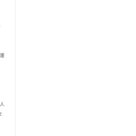
其
運
，
人
女