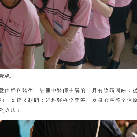
體戰場。
意由婦科醫生、註冊中醫師主講的「月有陰晴圓缺：
的「又驚又想問：婦科醫療全問答」及身心靈整全治
然療法」。