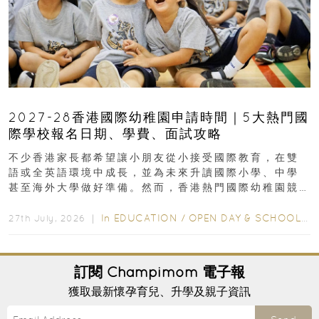
2027-28香港國際幼稚園申請時間｜5大熱門國
際學校報名日期、學費、面試攻略
不少香港家長都希望讓小朋友從小接受國際教育，在雙
語或全英語環境中成長，並為未來升讀國際小學、中學
甚至海外大學做好準備。然而，香港熱門國際幼稚園競
爭激烈，大部分學校會於入學前約一年開始接受申請...
In
EDUCATION
/
OPEN DAY & SCHOOL EVENTS
27th July, 2026 ｜
訂閱
Champimom
電子報
獲取最新懷孕育兒、升學及親子資訊