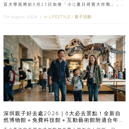
盲犬學苑將於8月23日加推「小Q夏日尋寶大作戰」，家
長與小朋友可以走進前流浮山警署...
In
LIFESTYLE
/
親子活動
7th August, 2026 ｜
深圳親子好去處2026｜8大必去景點！全新自
然博物館＋免費科技館＋互動藝術館附適合年
齡、交通、門票、開放時間