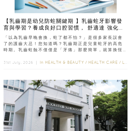
【乳齒期是幼兒防蛀關鍵期 】乳齒蛀牙影響發
育與學習？養成良好口腔習慣， 舒適達 強化琺
瑯質 兒童牙膏防護指南
「以為乳齒早晚會換，蛀了都不怕？」是很多家長誤會
了的護齒大忌！您知道嗎？乳齒期正是兒童蛀牙的高危
時期。乳齒蛀蝕不僅僅是「牙痛」那麼簡單，就算換恆
齒也有影響！後果將如骨牌效應般...
In
HEALTH & BEAUTY
/
HEALTH CARE
/
LIFESTYLE
31st July, 2026 ｜