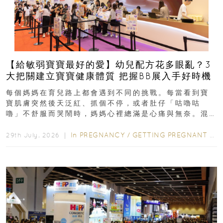
【給敏弱寶寶最好的愛】幼兒配方花多眼亂？3
大把關建立寶寶健康體質 把握BB展入手好時機
每個媽媽在育兒路上都會遇到不同的挑戰。每當看到寶
寶肌膚突然後天泛紅、抓個不停，或者肚仔「咕嚕咕
嚕」不舒服而哭鬧時，媽媽心裡總滿是心痛與無奈。混
合餵養揀奶粉？選擇幼兒配...
In
PREGNANCY
/
GETTING PREGNANT
/
P
29th July, 2026 ｜