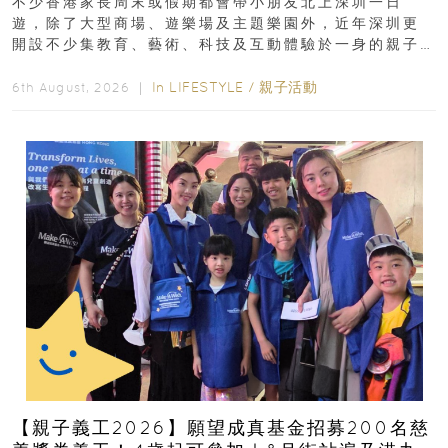
不少香港家長周末或假期都會帶小朋友北上深圳一日
遊，除了大型商場、遊樂場及主題樂園外，近年深圳更
開設不少集教育、藝術、科技及互動體驗於一身的親子
好去處！暑假唔想再行商場...
In
LIFESTYLE
/
親子活動
6th August, 2026 ｜
【親子義工2026】願望成真基金招募200名慈