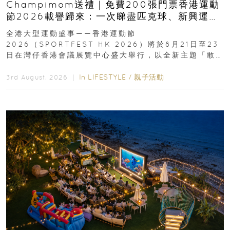
Champimom送禮｜免費200張門票香港運動
節2026載譽歸來：一次睇盡匹克球、新興運
動、街舞比賽＋逾百運動品牌展覽
全港大型運動盛事——香港運動節
2026（SPORTFEST HK 2026）將於8月21日至23
日在灣仔香港會議展覽中心盛大舉行，以全新主題「敢
運動大排檔」登場，集合...
In
LIFESTYLE
/
親子活動
3rd August, 2026 ｜