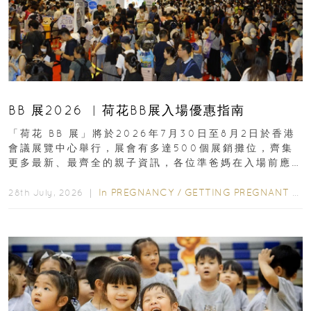
BB 展2026 ︳荷花BB展入場優惠指南
「荷花 BB 展」將於2026年7月30日至8月2日於香港
會議展覽中心舉行，展會有多達500個展銷攤位，齊集
更多最新、最齊全的親子資訊，各位準爸媽在入場前應
先閱讀購物指南...
In
PREGNANCY
/
GETTING PREGNANT
/
P
28th July, 2026 ｜