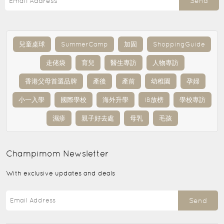
Send
兒童桌球
SummerCamp
加固
ShoppingGuide
走佬袋
育兒
醫生專訪
人物專訪
香港父母首選品牌
產後
產前
幼稚園
孕婦
小一入學
國際學校
海外升學
IB放榜
學校專訪
濕疹
親子好去處
母乳
毛孩
Champimom
Newsletter
With exclusive updates and deals
Send