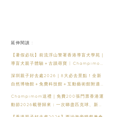
延伸閱讀 :
【暑假必玩】前流浮山警署香港導盲犬學苑｜
導盲犬親子體驗＋古蹟尋寶 | Champimom
送3組免費名額
深圳親子好去處2026｜8大必去景點！全新
自然博物館＋免費科技館＋互動藝術館附適合
年齡、交通、門票、開放時間
Champimom送禮｜免費200張門票香港運
動節2026載譽歸來：一次睇盡匹克球、新興
運動、街舞比賽＋逾百運動品牌展覽
【香港親子好去處2026】西沙海旁睇戲兼食