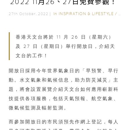
2022 11月26、27日免費參觀！
In
INSPIRATION & LIFESTYLE
/
FAMI
27th October, 2022｜
香港天文台將於 11 月 26 日（星期六）
及 27 日（星期日）舉行開放日，介紹天
文台的工作！
開放日採用今年世界氣象日的「早預警、早行
動。水文氣象和氣候信息，助力防災減災」主
題，將會設置展覽介紹天文台如何應用嶄新科
技提供各項服務，包括天氣預報、航空氣象、
微氣候監測及輻射監測。
而參加開放日的市民須預先作網上登記，每人