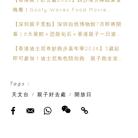
晚餐！Goofy Waves Food Movie
Night 戶外影院逢週末登場
【深圳親子景點】深圳自然博物館7月即將開
幕｜8大展館＋恐龍化石＋香港親子一日遊推
薦
【香港迪士尼奇妙跑步嘉年華2026】3歲起
即可參加！迪士尼角色陪你跑 親子跑全攻略
＋報名日期＋家長貼士
Tags :
天文台
/
親子好去處
/
開放日