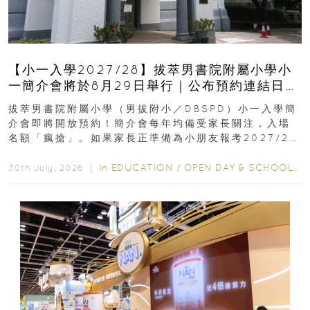
【小一入學2027/28】拔萃男書院附屬小學小
一簡介會將於8月29日舉行｜公布預約連結日期
｜更設有網上重溫
拔萃男書院附屬小學（男拔附小／DBSPD）小一入學簡
介會即將開放預約！簡介會每年均備受家長關注，入場
名額「瘋搶」。如果家長正準備為小朋友報考2027/28
學年小一，想...
In
EDUCATION
/
OPEN DAY & SCHOOL EVENTS
30th July, 2026 ｜