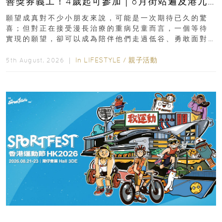
善獎券義工！4歲起可參加｜8月街站遍及港九
新界
願望成真對不少小朋友來說，可能是一次期待已久的驚
喜；但對正在接受漫長治療的重病兒童而言，一個等待
實現的願望，卻可以成為陪伴他們走過低谷、勇敢面對
逆境的重要力量。▲ 願...
In
LIFESTYLE
/
親子活動
5th August, 2026 ｜