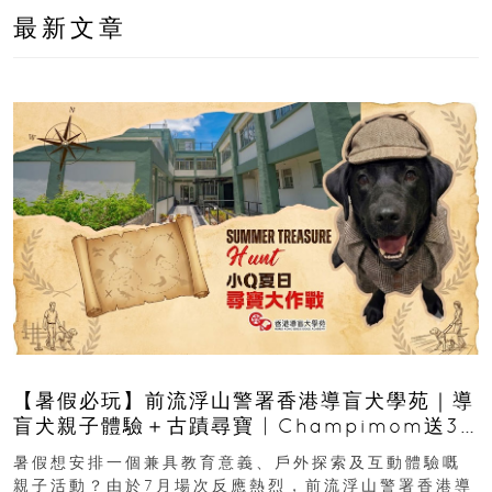
最新文章
【暑假必玩】前流浮山警署香港導盲犬學苑｜導
盲犬親子體驗＋古蹟尋寶 | Champimom送3
組免費名額
暑假想安排一個兼具教育意義、戶外探索及互動體驗嘅
親子活動？由於7月場次反應熱烈，前流浮山警署香港導