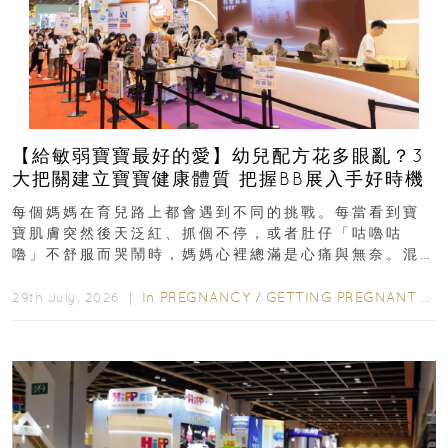
【給敏弱寶寶最好的愛】幼兒配方花多眼亂？3
大把關建立寶寶健康體質 把握BB展入手好時機
每個媽媽在育兒路上都會遇到不同的挑戰。每當看到寶
寶肌膚突然後天泛紅、抓個不停，或者肚仔「咕嚕咕
嚕」不舒服而哭鬧時，媽媽心裡總滿是心痛與無奈。混
合餵養揀奶粉？選擇幼兒配...
In
PREGNANCY
/
GETTING PREGNANT
/
P
29th July, 2026 ｜