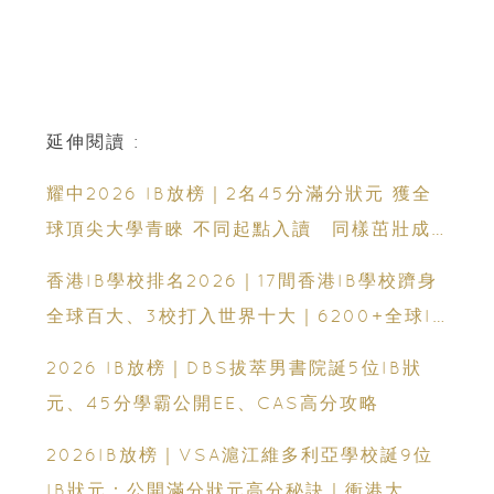
延伸閱讀 :
耀中2026 IB放榜｜2名45分滿分狀元 獲全
球頂尖大學青睞 不同起點入讀 同樣茁壯成
長 走向世界舞台
香港IB學校排名2026｜17間香港IB學校躋身
全球百大、3校打入世界十大｜6200+全球IB
學校、IB課程、IBDP完整攻略
2026 IB放榜｜DBS拔萃男書院誕5位IB狀
元、45分學霸公開EE、CAS高分攻略
2026IB放榜｜VSA滬江維多利亞學校誕9位
IB狀元：公開滿分狀元高分秘訣｜衝港大、帝