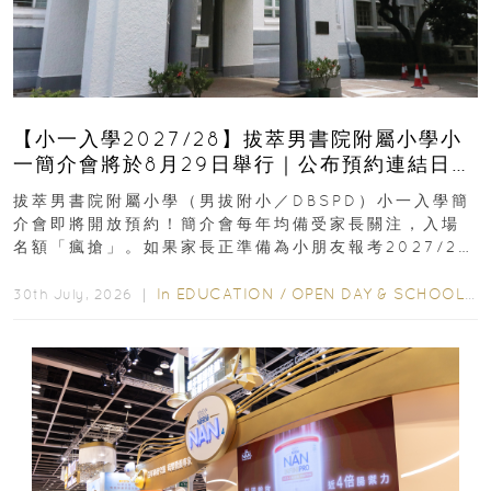
【小一入學2027/28】拔萃男書院附屬小學小
一簡介會將於8月29日舉行｜公布預約連結日期
｜更設有網上重溫
拔萃男書院附屬小學（男拔附小／DBSPD）小一入學簡
介會即將開放預約！簡介會每年均備受家長關注，入場
名額「瘋搶」。如果家長正準備為小朋友報考2027/28
學年小一，想...
In
EDUCATION
/
OPEN DAY & SCHOOL EVENTS
30th July, 2026 ｜