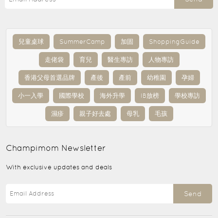
兒童桌球
SummerCamp
加固
ShoppingGuide
走佬袋
育兒
醫生專訪
人物專訪
香港父母首選品牌
產後
產前
幼稚園
孕婦
小一入學
國際學校
海外升學
IB放榜
學校專訪
濕疹
親子好去處
母乳
毛孩
Champimom
Newsletter
With exclusive updates and deals
Send