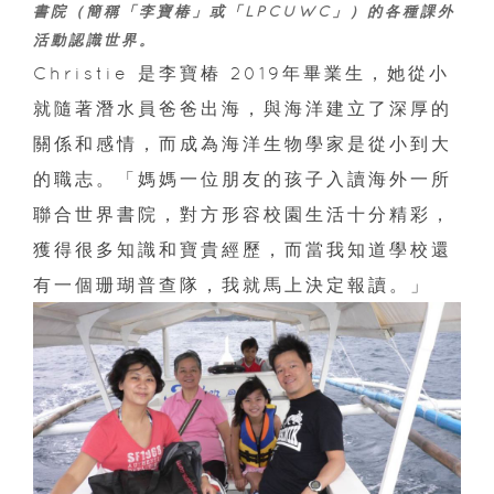
書院（簡稱「李寶椿」或「LPCUWC」）的各種課外
活動認識世界。
Christie 是李寶椿 2019年畢業生，她從小
就隨著潛水員爸爸出海，與海洋建立了深厚的
關係和感情，而成為海洋生物學家是從小到大
的職志。「媽媽一位朋友的孩子入讀海外一所
聯合世界書院，對方形容校園生活十分精彩，
獲得很多知識和寶貴經歷，而當我知道學校還
有一個珊瑚普查隊，我就馬上決定報讀。」