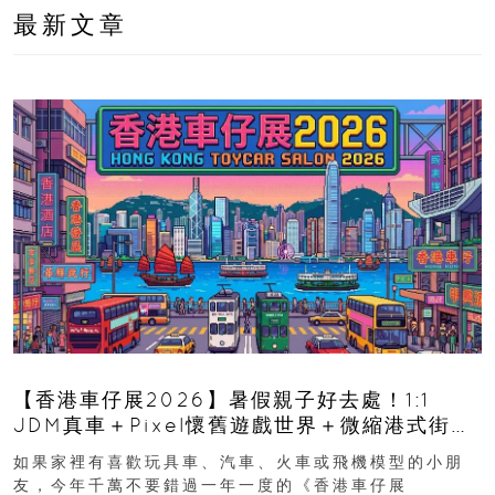
最新文章
【香港車仔展2026】暑假親子好去處！1:1
JDM真車＋Pixel懷舊遊戲世界＋微縮港式街景
8月灣仔登場 車迷家庭必去！
如果家裡有喜歡玩具車、汽車、火車或飛機模型的小朋
友，今年千萬不要錯過一年一度的《香港車仔展