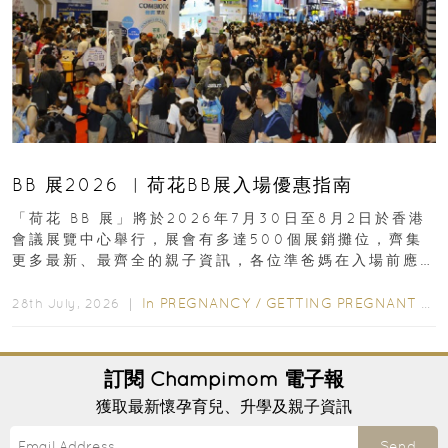
BB 展2026 ︳荷花BB展入場優惠指南
「荷花 BB 展」將於2026年7月30日至8月2日於香港
會議展覽中心舉行，展會有多達500個展銷攤位，齊集
更多最新、最齊全的親子資訊，各位準爸媽在入場前應
先閱讀購物指南...
In
PREGNANCY
/
GETTING PREGNANT
/
P
28th July, 2026 ｜
訂閱
Champimom
電子報
獲取最新懷孕育兒、升學及親子資訊
Send