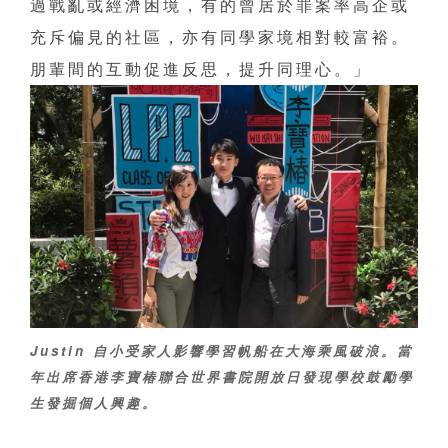
過戰亂或經濟困境，有的曾居於罪案率高企或
充斥偏見的社區，亦有同學家境相對較富裕。
朋輩間的互動促進反思，提升同理心。」
Justin 自小受家人影響學習帆船在大海乘風破浪。當
年出席香港李寶椿聯合世界書院開放日發現學校鼓勵學
生發掘個人興趣。