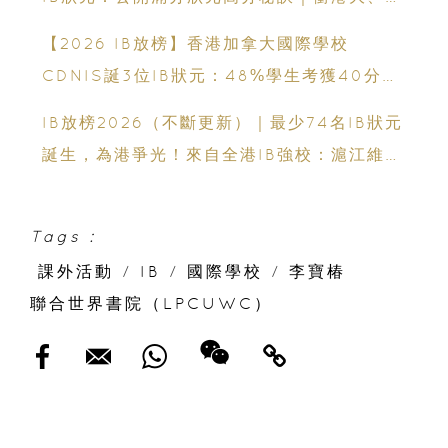
國理工必看
【2026 IB放榜】香港加拿大國際學校
CDNIS誕3位IB狀元：48%學生考獲40分以
上、公開滿分學霸6個備考心得
IB放榜2026（不斷更新）｜最少74名IB狀元
誕生，為港爭光！來自全港IB強校：滬江維多
利亞學校、英基學校協會、香港加拿大國際學
校、拔萃男書院、聖保羅男女中學、聖士提反
Tags :
書院、保良局蔡繼有學校、保良局顏寶鈴書
課外活動
/
IB
/
國際學校
/
李寶椿
院、新加坡國際學校、弘立書院、墨爾文國際
聯合世界書院（LPCUWC）
學校和德瑞國際學校