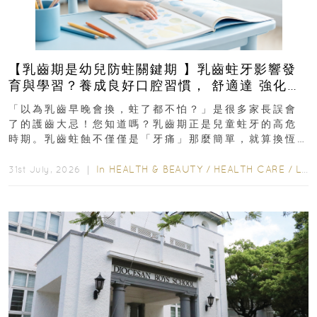
【乳齒期是幼兒防蛀關鍵期 】乳齒蛀牙影響發
育與學習？養成良好口腔習慣， 舒適達 強化琺
瑯質 兒童牙膏防護指南
「以為乳齒早晚會換，蛀了都不怕？」是很多家長誤會
了的護齒大忌！您知道嗎？乳齒期正是兒童蛀牙的高危
時期。乳齒蛀蝕不僅僅是「牙痛」那麼簡單，就算換恆
齒也有影響！後果將如骨牌效應般...
In
HEALTH & BEAUTY
/
HEALTH CARE
/
LIFESTYLE
31st July, 2026 ｜