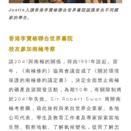
Justin入讀香港李寶椿聯合世界書院認識來自不同國
家的學生。
香港李寶椿聯合世界書院
校友參加南極考察
談2041與南極的關係，得由1991年說起。當
年，《南極條約》協商會議促成了《關於環境
保護的南極條約議定書》，決定全面禁止南極
的礦產資源開發活動，為期50年，有關限制將
於2041年失效。Sir Robert Swan 籌辦南
極考察團，藉此旅程與來自世界企業家、各地
公司代表、學生及教育工作者及專家探索當地
生態、觀察地貌、了解氣候變化，從而了解怎