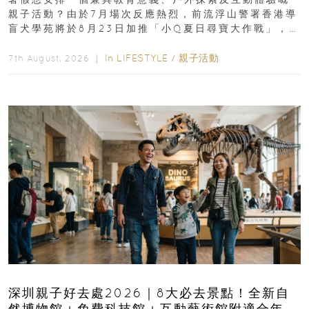
親子活動？由於7月場次反應熱烈，前流浮山警署香港導
盲犬學苑將於8月23日加推「小Q夏日尋寶大作戰」，家
長與小朋友可以走進前流浮山警署...
In
LIFESTYLE
/
親子活動
7th August, 2026 ｜
深圳親子好去處2026｜8大必去景點！全新自
然博物館＋免費科技館＋互動藝術館附適合年