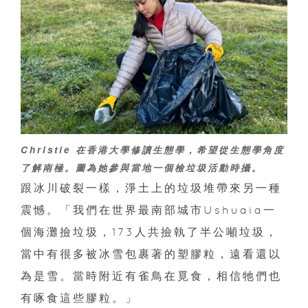
Christie 在香港大學修讀生態學，希望從生態學角度
了解南極。圖為她參與當地一個檢垃圾活動時攝。
跟冰川破裂一樣，淨土上的垃圾堆帶來另一種
震憾。「我們在世界最南部城市Ushuaia一
個海灘撿垃圾，173人共撿執了半公噸垃圾，
當中有很多被冰雪包裹著的塑膠粒，遠看還以
為是雪。當時附近有雀鳥在覓食，相信牠們也
有啄食這些膠粒。」