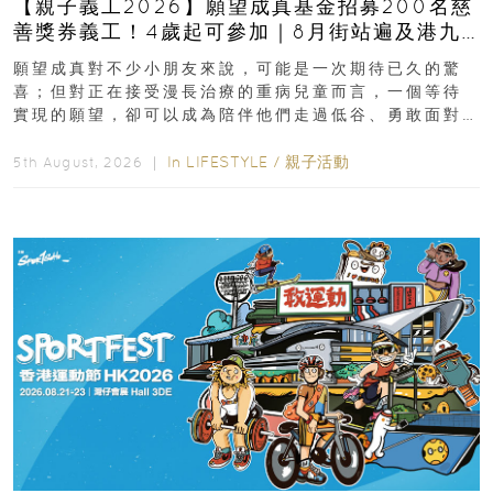
【親子義工2026】願望成真基金招募200名慈
善獎券義工！4歲起可參加｜8月街站遍及港九
新界
願望成真對不少小朋友來說，可能是一次期待已久的驚
喜；但對正在接受漫長治療的重病兒童而言，一個等待
實現的願望，卻可以成為陪伴他們走過低谷、勇敢面對
逆境的重要力量。▲ 願...
In
LIFESTYLE
/
親子活動
5th August, 2026 ｜