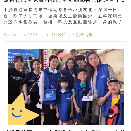
齡、交通、門票、開放時間
不少香港家長周末或假期都會帶小朋友北上深圳一日
遊，除了大型商場、遊樂場及主題樂園外，近年深圳更
開設不少集教育、藝術、科技及互動體驗於一身的親子
好去處！暑假唔想再行商場...
In
LIFESTYLE
/
親子活動
6th August, 2026 ｜