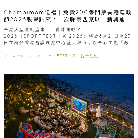
Champimom送禮｜免費200張門票香港運動
節2026載譽歸來：一次睇盡匹克球、新興運
動、街舞比賽＋逾百運動品牌展覽
全港大型運動盛事——香港運動節
2026（SPORTFEST HK 2026）將於8月21日至23
日在灣仔香港會議展覽中心盛大舉行，以全新主題「敢
運動大排檔」登場，集合...
In
LIFESTYLE
/
親子活動
3rd August, 2026 ｜