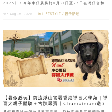
2026》！今年車仔展將於8月21日至23日在灣仔合和酒
店 Grand Ballroom舉行...
In
LIFESTYLE
/
親子活動
9th August, 2026 ｜
【暑假必玩】前流浮山警署香港導盲犬學苑｜導
盲犬親子體驗＋古蹟尋寶 | Champimom送3
組免費名額
暑假想安排一個兼具教育意義、戶外探索及互動體驗嘅