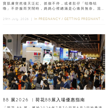
寶肌膚突然後天泛紅、抓個不停，或者肚仔「咕嚕咕
嚕」不舒服而哭鬧時，媽媽心裡總滿是心痛與無奈。混
合餵養揀奶粉？選擇幼兒配...
In
PREGNANCY
/
GETTING PREGNANT
/
P
29th July, 2026 ｜
BB 展2026 ︳荷花BB展入場優惠指南
「荷花 BB 展」將於2026年7月30日至8月2日於香港