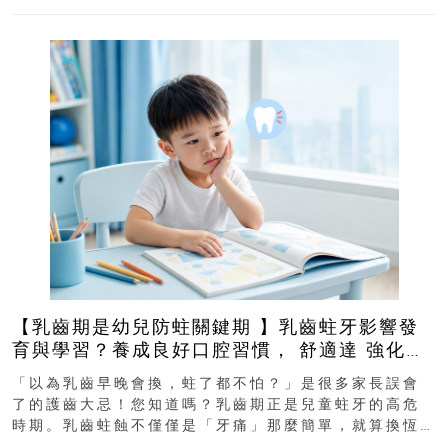
【乳齒期是幼兒防蛀關鍵期 】乳齒蛀牙影響發
育與學習？養成良好口腔習慣， 舒適達 強化琺
瑯質 兒童牙膏防護指南
「以為乳齒早晚會換，蛀了都不怕？」是很多家長誤會
了的護齒大忌！您知道嗎？乳齒期正是兒童蛀牙的高危
時期。乳齒蛀蝕不僅僅是「牙痛」那麼簡單，就算換恆
齒也有影響！後果將如骨牌效應般...