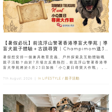
【暑假必玩】前流浮山警署香港導盲犬學苑｜導
盲犬親子體驗＋古蹟尋寶 | Champimom送3
組免費名額
暑假想安排一個兼具教育意義、戶外探索及互動體驗嘅
親子活動？由於7月場次反應熱烈，前流浮山警署香港導
盲犬學苑將於8月23日加推「小Q夏日尋寶大作戰」，家
長與小朋友可以走進前流浮山警署...
In
LIFESTYLE
/
親子活動
7th August, 2026 ｜