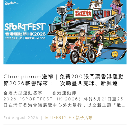
Champimom送禮｜免費200張門票香港運動
節2026載譽歸來：一次睇盡匹克球、新興運
動、街舞比賽＋逾百運動品牌展覽
全港大型運動盛事——香港運動節
2026（SPORTFEST HK 2026）將於8月21日至23
日在灣仔香港會議展覽中心盛大舉行，以全新主題「敢
運動大排檔」登場，集合...
In
LIFESTYLE
/
親子活動
3rd August, 2026 ｜