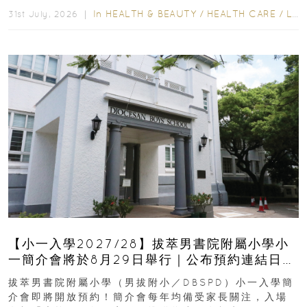
In
HEALTH & BEAUTY
/
HEALTH CARE
/
LIFESTYLE
31st July, 2026 ｜
【小一入學2027/28】拔萃男書院附屬小學小
一簡介會將於8月29日舉行｜公布預約連結日期
｜更設有網上重溫
拔萃男書院附屬小學（男拔附小／DBSPD）小一入學簡
介會即將開放預約！簡介會每年均備受家長關注，入場