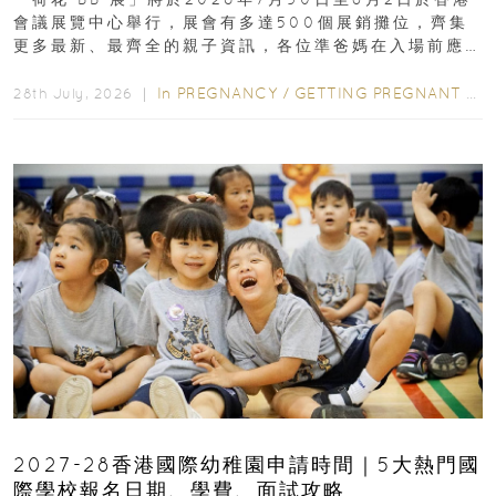
會議展覽中心舉行，展會有多達500個展銷攤位，齊集
更多最新、最齊全的親子資訊，各位準爸媽在入場前應
先閱讀購物指南...
In
PREGNANCY
/
GETTING PREGNANT
/
P
28th July, 2026 ｜
2027-28香港國際幼稚園申請時間｜5大熱門國
際學校報名日期、學費、面試攻略