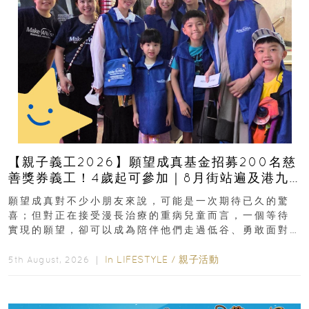
【親子義工2026】願望成真基金招募200名慈
善獎券義工！4歲起可參加｜8月街站遍及港九
新界
願望成真對不少小朋友來說，可能是一次期待已久的驚
喜；但對正在接受漫長治療的重病兒童而言，一個等待
實現的願望，卻可以成為陪伴他們走過低谷、勇敢面對
逆境的重要力量。▲ 願...
In
LIFESTYLE
/
親子活動
5th August, 2026 ｜