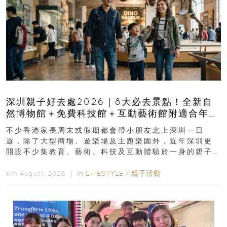
深圳親子好去處2026｜8大必去景點！全新自
然博物館＋免費科技館＋互動藝術館附適合年
齡、交通、門票、開放時間
不少香港家長周末或假期都會帶小朋友北上深圳一日
遊，除了大型商場、遊樂場及主題樂園外，近年深圳更
開設不少集教育、藝術、科技及互動體驗於一身的親子
好去處！暑假唔想再行商場...
In
LIFESTYLE
/
親子活動
6th August, 2026 ｜