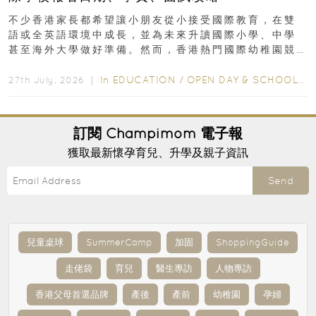
不少香港家長都希望讓小朋友從小接受國際教育，在雙
語或全英語環境中成長，並為未來升讀國際小學、中學
甚至海外大學做好準備。然而，香港熱門國際幼稚園競
爭激烈，大部分學校會於入學前約一年開始接受申請...
In
EDUCATION
/
OPEN DAY & SCHOOL EVENTS
27th July, 2026 ｜
訂閱
Champimom
電子報
獲取最新懷孕育兒、升學及親子資訊
Send
兒童桌球
SummerCamp
加固
ShoppingGuide
走佬袋
育兒
醫生專訪
人物專訪
香港父母首選品牌
產後
產前
幼稚園
孕婦