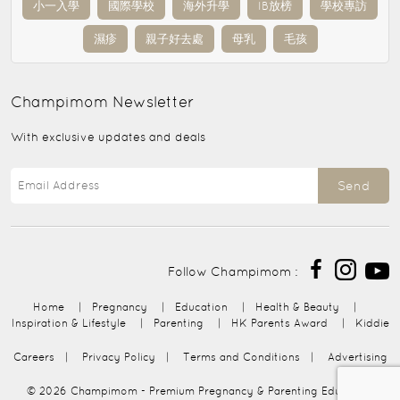
小一入學
國際學校
海外升學
IB放榜
學校專訪
濕疹
親子好去處
母乳
毛孩
Champimom
Newsletter
With exclusive updates and deals
Send
Follow Champimom :
Home
|
Pregnancy
|
Education
|
Health & Beauty
|
Inspiration & Lifestyle
|
Parenting
|
HK Parents Award
|
Kiddie
Careers
|
Privacy Policy
|
Terms and Conditions
|
Advertising
© 2026
Champimom
- Premium Pregnancy & Parenting Education