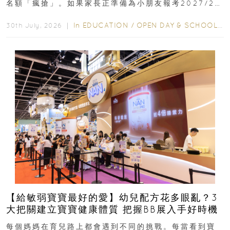
名額「瘋搶」。如果家長正準備為小朋友報考2027/28
學年小一，想...
In
EDUCATION
/
OPEN DAY & SCHOOL EVENTS
30th July, 2026 ｜
【給敏弱寶寶最好的愛】幼兒配方花多眼亂？3
大把關建立寶寶健康體質 把握BB展入手好時機
每個媽媽在育兒路上都會遇到不同的挑戰。每當看到寶