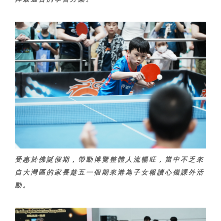
受惠於佛誕假期，帶動博覽整體人流暢旺，當中不乏來
自大灣區的家長趁五一假期來港為子女報讀心儀課外活
動。