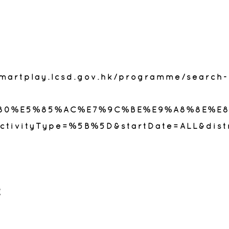
martplay.lcsd.gov.hk/programme/search-
%80%E5%85%AC%E7%9C%BE%E9%A8%8E%E
ivityType=%5B%5D&startDate=ALL&dist
號