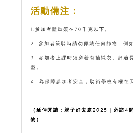
活動備注：
1.參加者體重須在70千克以下。
2. 參加者策騎時請勿佩戴任何飾物，
3. 參加者上課時須穿着有袖襯衣、舒
盔。
4. 為保障參加者安全，騎術學校有權
（延伸閱讀：親子好去處2025｜必訪4
物）