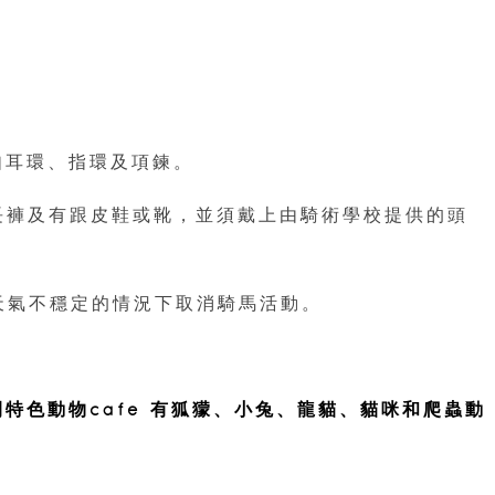
例如耳環、指環及項鍊。
適長褲及有跟皮鞋或靴，並須戴上由騎術學校提供的頭
在天氣不穩定的情況下取消騎馬活動。
間特色動物cafe 有狐獴、小兔、龍貓、貓咪和爬蟲動