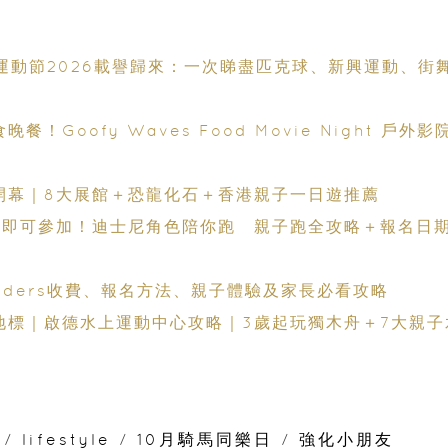
港運動節2026載譽歸來：一次睇盡匹克球、新興運動、街
Goofy Waves Food Movie Night 戶外影
開幕｜8大展館＋恐龍化石＋香港親子一日遊推薦
歲起即可參加！迪士尼角色陪你跑 親子跑全攻略＋報名日
Wonders收費、報名方法、親子體驗及家長必看攻略
地標｜啟德水上運動中心攻略｜3歲起玩獨木舟＋7大親子
/
lifestyle
/
10月騎馬同樂日
/
強化小朋友