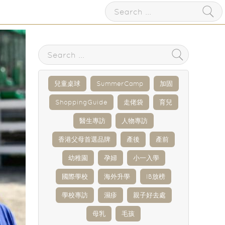
兒童桌球
SummerCamp
加固
ShoppingGuide
走佬袋
育兒
醫生專訪
人物專訪
香港父母首選品牌
產後
產前
幼稚園
孕婦
小一入學
國際學校
海外升學
IB放榜
學校專訪
濕疹
親子好去處
母乳
毛孩