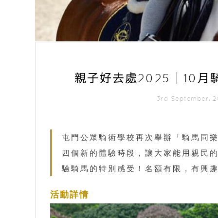
親子好去處2025｜10
3rd September,
屯門公眾騎術學校再次舉辦「騎馬同樂
四個新的體驗時段，讓大家能用親民的
驗騎馬的特別感受！名額有限，有興
活動詳情