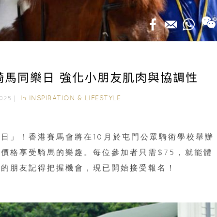
月騎馬同樂日 強化小朋友肌肉與協調性
In
INSPIRATION & LIFESTYLE
 2025｜
日」！香港賽馬會將在10月於屯門公眾騎術學校舉辦
價格享受騎馬的樂趣。每位參加者只需$75，就能體
趣的朋友記得把握機會，現已開始接受報名！