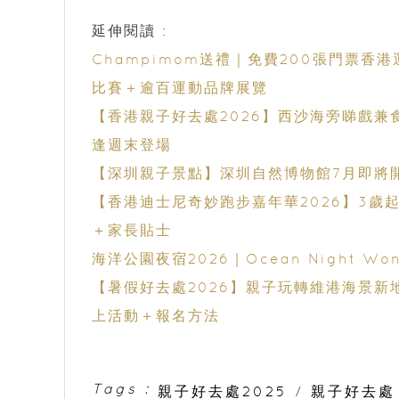
延伸閱讀 :
Champimom送禮｜免費200張門票香
比賽＋逾百運動品牌展覽
【香港親子好去處2026】西沙海旁睇戲兼食晚餐！
逢週末登場
【深圳親子景點】深圳自然博物館7月即將
【香港迪士尼奇妙跑步嘉年華2026】3
＋家長貼士
海洋公園夜宿2026｜Ocean Night 
【暑假好去處2026】親子玩轉維港海景新
上活動＋報名方法
Tags :
親子好去處2025
/
親子好去處