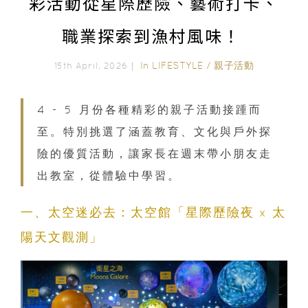
彩活動從星際歷險、藝術打卡、
職業探索到漁村風味！
In
LIFESTYLE
/
親子活動
15th April, 2026｜
4 - 5 月份各種精彩的親子活動接踵而
至。特別挑選了涵蓋教育、文化與戶外探
險的優質活動，讓家長在週末帶小朋友走
出教室，從體驗中學習。
一、太空迷必去：太空館「星際歷險夜 x 太
陽天文觀測」