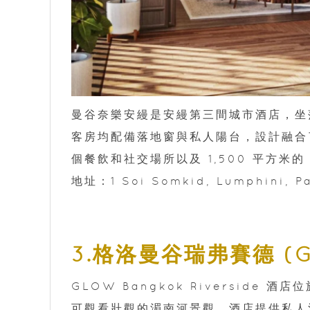
曼谷奈樂安縵是安縵第三間城市酒店，坐落於
客房均配備落地窗與私人陽台，設計融合
個餐飲和社交場所以及 1,500 平方米的 Am
地址：1 Soi Somkid, Lumphini, P
3.格洛曼谷瑞弗賽德 (GL
GLOW Bangkok Riversid
可觀看壯觀的湄南河景觀。酒店提供私人