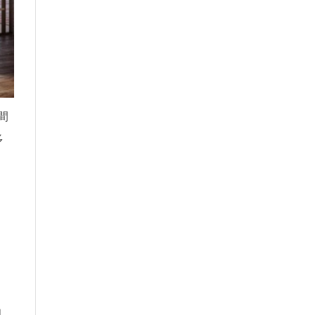
間
多
)
，
和