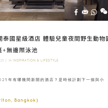
 新開泰國星級酒店 體驗兒童夜間野生動物
篷+無邊際泳池
In
INSPIRATION & LIFESTYLE
2025｜
025年有哪幾間新開的酒店？是時候計劃下一個與小
ton, Bangkok）