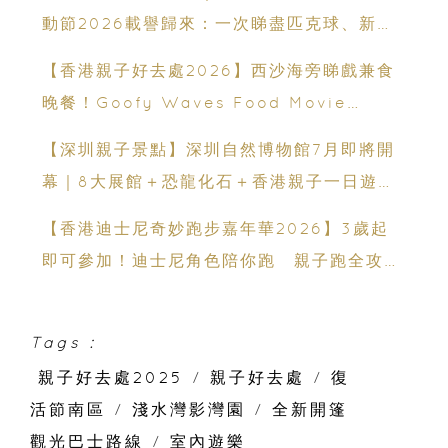
動節2026載譽歸來：一次睇盡匹克球、新興
運動、街舞比賽＋逾百運動品牌展覽
【香港親子好去處2026】西沙海旁睇戲兼食
晚餐！Goofy Waves Food Movie
Night 戶外影院逢週末登場
【深圳親子景點】深圳自然博物館7月即將開
幕｜8大展館＋恐龍化石＋香港親子一日遊推
薦
【香港迪士尼奇妙跑步嘉年華2026】3歲起
即可參加！迪士尼角色陪你跑 親子跑全攻略
＋報名日期＋家長貼士
Tags :
親子好去處2025
/
親子好去處
/
復
活節南區
/
淺水灣影灣園
/
全新開篷
觀光巴士路線
/
室內遊樂