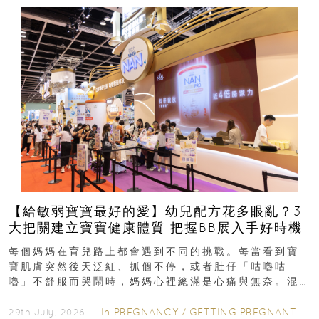
【給敏弱寶寶最好的愛】幼兒配方花多眼亂？3
大把關建立寶寶健康體質 把握BB展入手好時機
每個媽媽在育兒路上都會遇到不同的挑戰。每當看到寶
寶肌膚突然後天泛紅、抓個不停，或者肚仔「咕嚕咕
嚕」不舒服而哭鬧時，媽媽心裡總滿是心痛與無奈。混
合餵養揀奶粉？選擇幼兒配...
In
PREGNANCY
/
GETTING PREGNANT
/
P
29th July, 2026 ｜