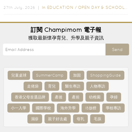
爭激烈，大部分學校會於入學前約一年開始接受申請...
In
EDUCATION
/
OPEN DAY & SCHOOL EVENTS
27th July, 2026 ｜
訂閱
Champimom
電子報
獲取最新懷孕育兒、升學及親子資訊
Send
兒童桌球
SummerCamp
加固
ShoppingGuide
走佬袋
育兒
醫生專訪
人物專訪
香港父母首選品牌
產後
產前
幼稚園
孕婦
小一入學
國際學校
海外升學
IB放榜
學校專訪
濕疹
親子好去處
母乳
毛孩