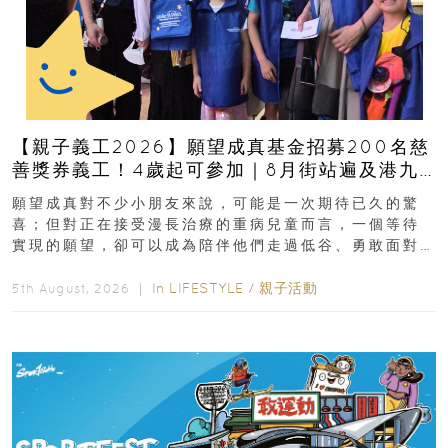
【親子義工2026】願望成真基金招募200名慈
善獎券義工！4歲起可參加｜8月街站遍及港九
新界
願望成真對不少小朋友來說，可能是一次期待已久的驚
喜；但對正在接受漫長治療的重病兒童而言，一個等待
實現的願望，卻可以成為陪伴他們走過低谷、勇敢面對
逆境的重要力量。▲ 願...
In
LIFESTYLE
/
親子活動
5th August, 2026 ｜