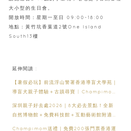
大小型的生日會。
開放時間：星期一至日 09:00-18:00
地點：黃竹坑香葉道2號One Island
South13樓
延伸閱讀 :
【暑假必玩】前流浮山警署香港導盲犬學苑｜
導盲犬親子體驗＋古蹟尋寶 | Champimom
送3組免費名額
深圳親子好去處2026｜8大必去景點！全新
自然博物館＋免費科技館＋互動藝術館附適合
年齡、交通、門票、開放時間
Champimom送禮｜免費200張門票香港運