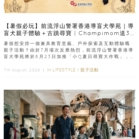
【暑假必玩】前流浮山警署香港導盲犬學苑｜導
盲犬親子體驗＋古蹟尋寶 | Champimom送3
組免費名額
暑假想安排一個兼具教育意義、戶外探索及互動體驗嘅
親子活動？由於7月場次反應熱烈，前流浮山警署香港導
盲犬學苑將於8月23日加推「小Q夏日尋寶大作戰」，家
長與小朋友可以走進前流浮山警署...
In
LIFESTYLE
/
親子活動
7th August, 2026 ｜