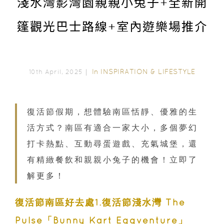
淺水灣影灣園親親小兔子+全新開
篷觀光巴士路線+室內遊樂場推介
In
INSPIRATION & LIFESTYLE
10th April, 2025｜
復活節假期，想體驗南區恬靜、優雅的生
活方式？南區有適合一家大小，多個夢幻
打卡熱點、互動尋蛋遊戲、充氣城堡，還
有精緻餐飲和親親小兔子的機會！立即了
解更多！
復活節南區好去處1.復活節淺水灣 The
Pulse「Bunny Kart Eggventure」