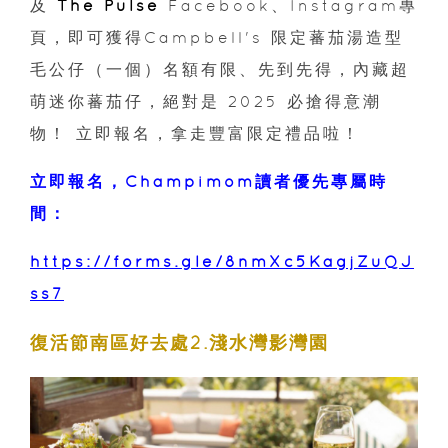
及
The Pulse
Facebook、Instagram專
頁，即可獲得Campbell's 限定蕃茄湯造型
毛公仔（一個）名額有限、先到先得，內藏超
萌迷你蕃茄仔，絕對是 2025 必搶得意潮
物！ 立即報名，拿走豐富限定禮品啦！
立即報名，Champimom讀者優先專屬時
間：
https://forms.gle/8nmXc5KagjZuQJ
ss7
復活節南區好去處2.淺水灣影灣園