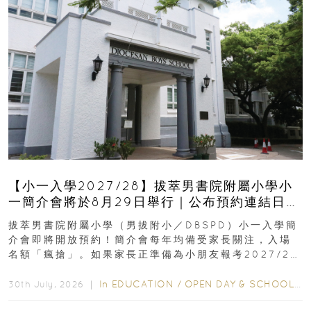
【小一入學2027/28】拔萃男書院附屬小學小
一簡介會將於8月29日舉行｜公布預約連結日期
｜更設有網上重溫
拔萃男書院附屬小學（男拔附小／DBSPD）小一入學簡
介會即將開放預約！簡介會每年均備受家長關注，入場
名額「瘋搶」。如果家長正準備為小朋友報考2027/28
學年小一，想...
In
EDUCATION
/
OPEN DAY & SCHOOL EVENTS
30th July, 2026 ｜