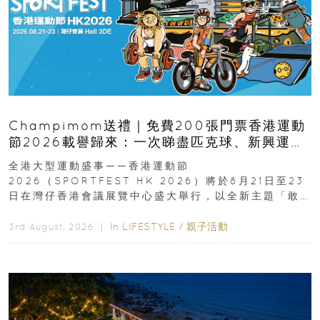
Champimom送禮｜免費200張門票香港運動
節2026載譽歸來：一次睇盡匹克球、新興運
動、街舞比賽＋逾百運動品牌展覽
全港大型運動盛事——香港運動節
2026（SPORTFEST HK 2026）將於8月21日至23
日在灣仔香港會議展覽中心盛大舉行，以全新主題「敢
運動大排檔」登場，集合...
In
LIFESTYLE
/
親子活動
3rd August, 2026 ｜