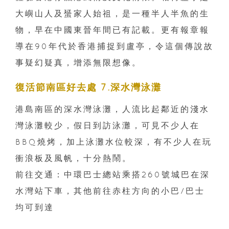
大嶼山人及蜑家人始祖，是一種半人半魚的生
物，早在中國東晉年間已有記載。更有報章報
導在90年代於香港捕捉到盧亭，令這個傳說故
事疑幻疑真，增添無限想像。
復活節南區好去處 7.深水灣泳灘
港島南區的深水灣泳灘，人流比起鄰近的淺水
灣泳灘較少，假日到訪泳灘，可見不少人在
BBQ燒烤，加上泳灘水位較深，有不少人在玩
衝浪板及風帆，十分熱鬧。
前往交通：中環巴士總站乘搭260號城巴在深
水灣站下車，其他前往赤柱方向的小巴/巴士
均可到達