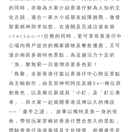
的同時，亦能為大家介紹香港仔鮮為人知的文
化古蹟，適合一家大小或朋友組隊挑戰，激發
探索精神與求知慾。在過關及完成沿途各個
checkpoint任務的同時，更可享有香港仔中
心場內商戶提供的獨家購物及餐飲優惠，又可
漫步南區多個特色景點，為這趟活力十足的
「漁」樂無窮一日遊增添更多色彩！
「島聚」全新香港仔篇以香港仔中心附近景點
為主軸創作，由見習神明阿抌及鐘Bell兩位原
創角色，以及兩位新成員「小釘」及「釘公勇
者」，與大家一起揭開香港流傳以久的傳說
──「盧亭之謎」。故事以獨特及第一身的視
角，帶領玩家穿梭於香港仔歷史悠久的景點，
體驗香港仔漁港風情及文化情懷。相傳盧亭是