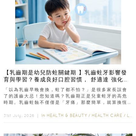
【乳齒期是幼兒防蛀關鍵期 】乳齒蛀牙影響發
育與學習？養成良好口腔習慣， 舒適達 強化琺
瑯質 兒童牙膏防護指南
「以為乳齒早晚會換，蛀了都不怕？」是很多家長誤會
了的護齒大忌！您知道嗎？乳齒期正是兒童蛀牙的高危
時期。乳齒蛀蝕不僅僅是「牙痛」那麼簡單，就算換恆
齒也有影響！後果將如骨牌效應般...
In
HEALTH & BEAUTY
/
HEALTH CARE
/
LIFESTYLE
31st July, 2026 ｜