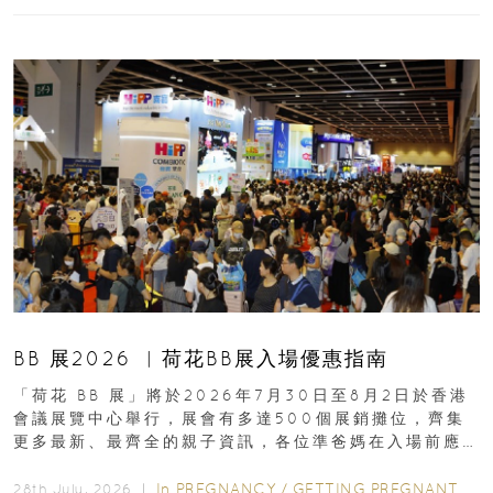
BB 展2026 ︳荷花BB展入場優惠指南
「荷花 BB 展」將於2026年7月30日至8月2日於香港
會議展覽中心舉行，展會有多達500個展銷攤位，齊集
更多最新、最齊全的親子資訊，各位準爸媽在入場前應
先閱讀購物指南...
In
PREGNANCY
/
GETTING PREGNANT
/
P
28th July, 2026 ｜