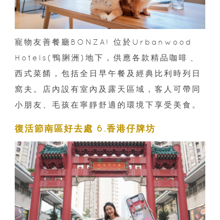
寵物友善餐廳BONZA! 位於Urbanwood
Hotels(鴨脷洲)地下，供應各款精品咖啡﹑
西式菜餚，包括全日早午餐及經典比利時列日
窩夫。店內設有室內及露天區域，客人可帶同
小朋友、毛孩在寧靜舒適的環境下享受美食。
復活節南區好去處 6.香港仔牌坊