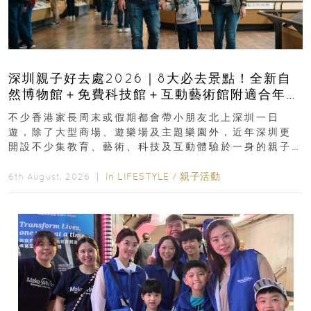
深圳親子好去處2026｜8大必去景點！全新自
然博物館＋免費科技館＋互動藝術館附適合年
齡、交通、門票、開放時間
不少香港家長周末或假期都會帶小朋友北上深圳一日
遊，除了大型商場、遊樂場及主題樂園外，近年深圳更
開設不少集教育、藝術、科技及互動體驗於一身的親子
好去處！暑假唔想再行商場...
In
LIFESTYLE
/
親子活動
6th August, 2026 ｜