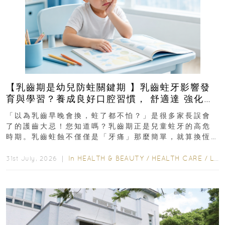
【乳齒期是幼兒防蛀關鍵期 】乳齒蛀牙影響發
育與學習？養成良好口腔習慣， 舒適達 強化琺
瑯質 兒童牙膏防護指南
「以為乳齒早晚會換，蛀了都不怕？」是很多家長誤會
了的護齒大忌！您知道嗎？乳齒期正是兒童蛀牙的高危
時期。乳齒蛀蝕不僅僅是「牙痛」那麼簡單，就算換恆
齒也有影響！後果將如骨牌效應般...
In
HEALTH & BEAUTY
/
HEALTH CARE
/
LIFESTYLE
31st July, 2026 ｜