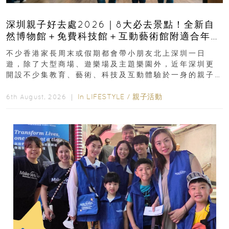
深圳親子好去處2026｜8大必去景點！全新自
然博物館＋免費科技館＋互動藝術館附適合年
齡、交通、門票、開放時間
不少香港家長周末或假期都會帶小朋友北上深圳一日
遊，除了大型商場、遊樂場及主題樂園外，近年深圳更
開設不少集教育、藝術、科技及互動體驗於一身的親子
好去處！暑假唔想再行商場...
In
LIFESTYLE
/
親子活動
6th August, 2026 ｜