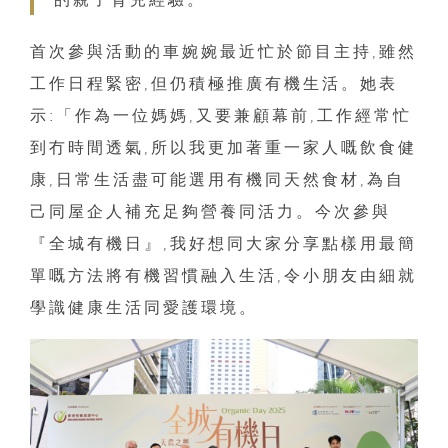
首次參與活動的車婉婉最近忙於節目主持,雖然
工作日程緊密,但仍積極推廣有機生活。她表
示:「作為一位媽媽,又要兼顧幕前,工作經常忙
到冇時間透氣,所以我更加著重一家人嘅飲食健
康,日常生活盡可能選用有機同天然食材,為自
己同屋企人補充足夠營養同活力。今次參與
『全城有機日』,我好想同大家分享點樣用最簡
單嘅方法將有機習慣融入生活,令小朋友由細就
學識健康生活同愛護環境。