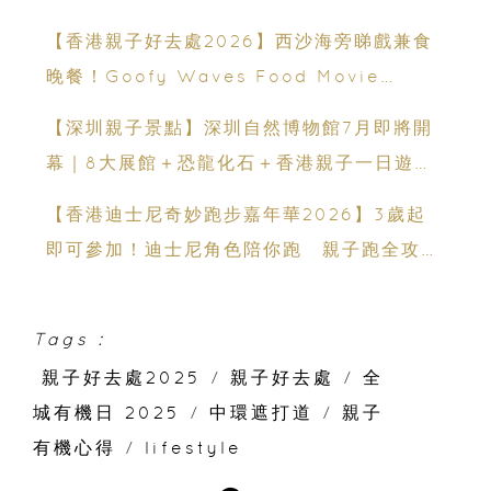
運動、街舞比賽＋逾百運動品牌展覽
【香港親子好去處2026】西沙海旁睇戲兼食
晚餐！Goofy Waves Food Movie
Night 戶外影院逢週末登場
【深圳親子景點】深圳自然博物館7月即將開
幕｜8大展館＋恐龍化石＋香港親子一日遊推
薦
【香港迪士尼奇妙跑步嘉年華2026】3歲起
即可參加！迪士尼角色陪你跑 親子跑全攻略
＋報名日期＋家長貼士
Tags :
親子好去處2025
/
親子好去處
/
全
城有機日 2025
/
中環遮打道
/
親子
有機心得
/
lifestyle