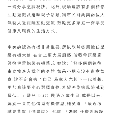
一齊分享烹調秘訣。此外,現場還設有多個精彩
互動遊戲及趣味親子活動,讓市民能夠與兩位人
氣藝人近距離互動交流,鼓勵更多家庭一齊享受
健康又環保的生活方式。
車婉婉認為有機非常重要,所以欣然答應擔任星
級有機大使,在台上更大展廚藝,偕藍帶頂級廚
師徐伊蕾炮製有機菜式,她說:「好多疾病往往
由食物進入我們的身體,如果小朋友沒有留意飲
食,說不定會害了自己,為家人尤其下一代着想,
更加應該要小心選擇食物,希望將染病風險減到
最低。」愛兒 BBQ 剛過八歲生日,成長以來,
婉婉一直向他傳遞有機信息,她笑道:「最近考
試要背默《憫農詩》,他問:『媽咪,什麼叫粒粒