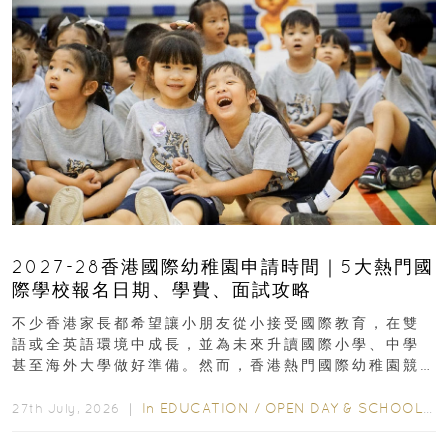
2027-28香港國際幼稚園申請時間｜5大熱門國
際學校報名日期、學費、面試攻略
不少香港家長都希望讓小朋友從小接受國際教育，在雙
語或全英語環境中成長，並為未來升讀國際小學、中學
甚至海外大學做好準備。然而，香港熱門國際幼稚園競
爭激烈，大部分學校會於入學前約一年開始接受申請...
In
EDUCATION
/
OPEN DAY & SCHOOL EVENTS
27th July, 2026 ｜