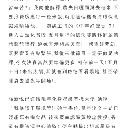
皆辛苦?』我向他解釋,農夫日曬雨淋去種米,不
要浪費碗裏每一粒米飯,就用這個機會將環保意
識灌輸給他。」婉婉主持的《中年好聲音 3》
進入白熱化階段,五月舉行的總決賽將移師啟德
體藝館舉行,婉婉表示相當興奮:「感覺好夢幻,
既興奮又有點緊張,我從來做節目一定要做足功
課,今次決賽當然要準備更多,相信前一天(五月
十日)未出太陽,我就會到啟德看看場地,甚至帶
睡袋去過夜等開騷!」
張新悅已連續幾年化身星級有機大使,她說:
「我修讀了環境管理碩士學位,當年論文主題已
經想寫有機食品,後來慶幸認識黃煥忠教授(香
港有機資源中心總監),便主動提出想當星級有