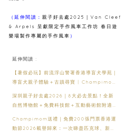
（延伸閱讀：
親子好去處2025｜Van Cleef
& Arpels 呈獻限定手作風車工作坊 春日遊
樂場製作專屬的手作風車
）
延伸閱讀 :
【暑假必玩】前流浮山警署香港導盲犬學苑｜
導盲犬親子體驗＋古蹟尋寶 | Champimom
送3組免費名額
深圳親子好去處2026｜8大必去景點！全新
自然博物館＋免費科技館＋互動藝術館附適合
年齡、交通、門票、開放時間
Champimom送禮｜免費200張門票香港運
動節2026載譽歸來：一次睇盡匹克球、新興