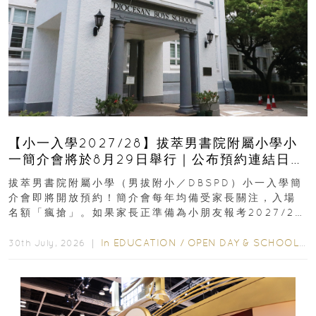
【小一入學2027/28】拔萃男書院附屬小學小
一簡介會將於8月29日舉行｜公布預約連結日期
｜更設有網上重溫
拔萃男書院附屬小學（男拔附小／DBSPD）小一入學簡
介會即將開放預約！簡介會每年均備受家長關注，入場
名額「瘋搶」。如果家長正準備為小朋友報考2027/28
學年小一，想...
In
EDUCATION
/
OPEN DAY & SCHOOL EVENTS
30th July, 2026 ｜