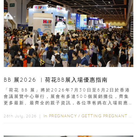
BB 展2026 ︳荷花BB展入場優惠指南
「荷花 BB 展」將於2026年7月30日至8月2日於香港
會議展覽中心舉行，展會有多達500個展銷攤位，齊集
更多最新、最齊全的親子資訊，各位準爸媽在入場前應
先閱讀購物指南...
In
PREGNANCY
/
GETTING PREGNANT
/
P
28th July, 2026 ｜