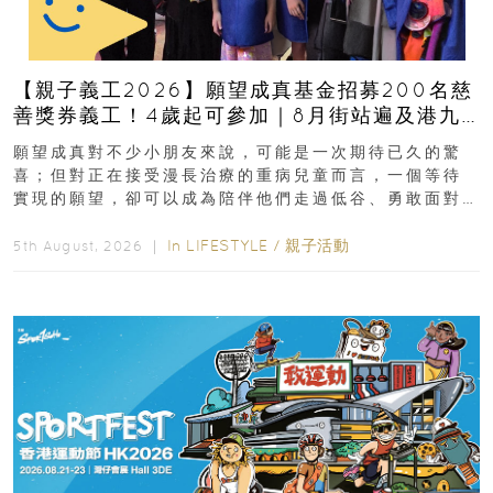
【親子義工2026】願望成真基金招募200名慈
善獎券義工！4歲起可參加｜8月街站遍及港九
新界
願望成真對不少小朋友來說，可能是一次期待已久的驚
喜；但對正在接受漫長治療的重病兒童而言，一個等待
實現的願望，卻可以成為陪伴他們走過低谷、勇敢面對
逆境的重要力量。▲ 願...
In
LIFESTYLE
/
親子活動
5th August, 2026 ｜