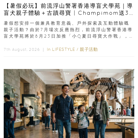
【暑假必玩】前流浮山警署香港導盲犬學苑｜導
盲犬親子體驗＋古蹟尋寶 | Champimom送3
組免費名額
暑假想安排一個兼具教育意義、戶外探索及互動體驗嘅
親子活動？由於7月場次反應熱烈，前流浮山警署香港導
盲犬學苑將於8月23日加推「小Q夏日尋寶大作戰」，家
長與小朋友可以走進前流浮山警署...
In
LIFESTYLE
/
親子活動
7th August, 2026 ｜