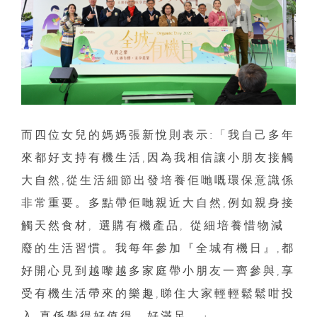
而四位女兒的媽媽張新悅則表示:「我自己多年
來都好支持有機生活,因為我相信讓小朋友接觸
大自然,從生活細節出發培養佢哋嘅環保意識係
非常重要。多點帶佢哋親近大自然,例如親身接
觸天然食材, 選購有機產品, 從細培養惜物減
廢的生活習慣。我每年參加『全城有機日』,都
好開心見到越嚟越多家庭帶小朋友一齊參與,享
受有機生活帶來的樂趣,睇住大家輕輕鬆鬆咁投
入,真係覺得好值得、好滿足。」