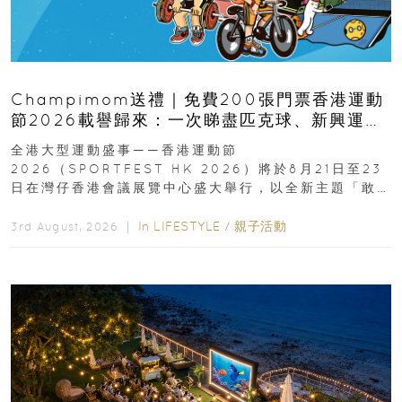
Champimom送禮｜免費200張門票香港運動
節2026載譽歸來：一次睇盡匹克球、新興運
動、街舞比賽＋逾百運動品牌展覽
全港大型運動盛事——香港運動節
2026（SPORTFEST HK 2026）將於8月21日至23
日在灣仔香港會議展覽中心盛大舉行，以全新主題「敢
運動大排檔」登場，集合...
In
LIFESTYLE
/
親子活動
3rd August, 2026 ｜