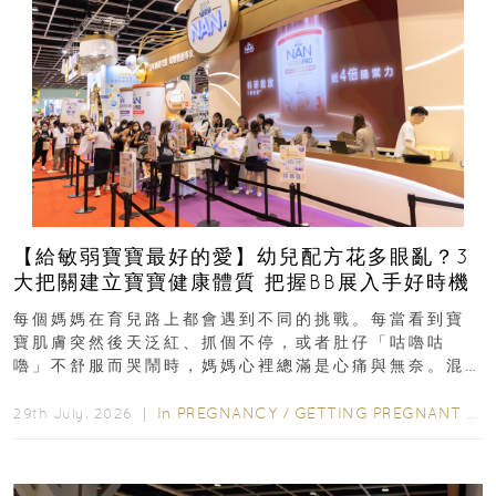
【給敏弱寶寶最好的愛】幼兒配方花多眼亂？3
大把關建立寶寶健康體質 把握BB展入手好時機
每個媽媽在育兒路上都會遇到不同的挑戰。每當看到寶
寶肌膚突然後天泛紅、抓個不停，或者肚仔「咕嚕咕
嚕」不舒服而哭鬧時，媽媽心裡總滿是心痛與無奈。混
合餵養揀奶粉？選擇幼兒配...
In
PREGNANCY
/
GETTING PREGNANT
/
P
29th July, 2026 ｜