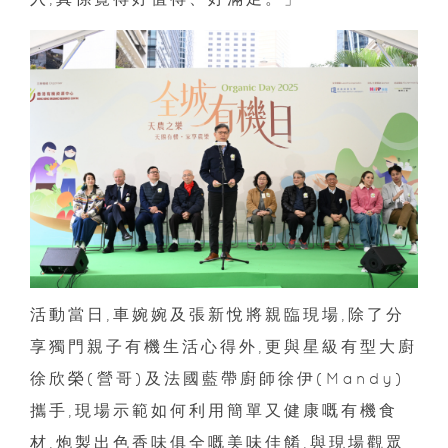
活動當日,車婉婉及張新悅將親臨現場,除了分
享獨門親子有機生活心得外,更與星級有型大廚
徐欣榮(營哥)及法國藍帶廚師徐伊(Mandy)
攜手,現場示範如何利用簡單又健康嘅有機食
材,炮製出色香味俱全嘅美味佳餚,與現場觀眾