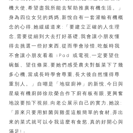
機大使,希望盡我所能去幫助推廣有機生活。」
身為四位女兒的媽媽,新悅自有一套灌輸有機概
念的心得,她緩緩道來:「要建立正確的人生理
念,需要從細到大去打好基礎,我會讓小朋友懂
得去挑選一些好東西,從而學會珍惜,吃飯時我
不會讓小朋友看着 iPad 或電視,一定要望住
碗飯、望住條菜,要她們感受農夫對飯菜下了幾
多心機,當成長時學會尊重,長大後自然懂得尊
重別人。」自嘲是「地獄廚神」的新悅,今日與
星級有機廚師徐欣榮合作下廚有板有眼,更興奮
地說要拍下視頻,向老公展示自己的實力,她說:
「原來只要用鮮菌與雞蛋這般簡單的食材,弄出
來的菜式就可以令我這麼有食慾,真的好開心與
滿足!」