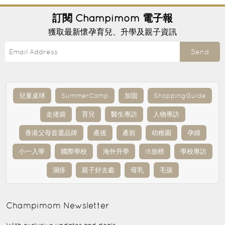
訂閱
Champimom
電子報
獲取最新懷孕育兒、升學及親子資訊
Send
兒童桌球
SummerCamp
加固
ShoppingGuide
走佬袋
育兒
醫生專訪
人物專訪
香港父母首選品牌
產後
產前
幼稚園
孕婦
小一入學
國際學校
海外升學
IB放榜
學校專訪
濕疹
親子好去處
母乳
毛孩
Champimom
Newsletter