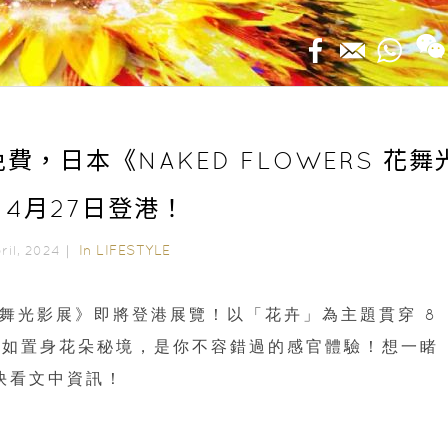
費，日本《NAKED FLOWERS 花舞
》4月27日登港！
In
LIFESTYLE
pril, 2024｜
 花舞光影展》即將登港展覽！以「花卉」為主題貫穿 8
猶如置身花朵秘境，是你不容錯過的感官體驗！想一睹
趕快看文中資訊！