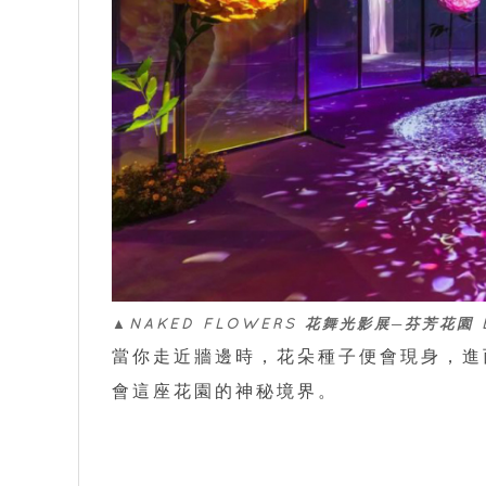
▲NAKED FLOWERS 花舞光影展─芬芳花園 B
當你走近牆邊時，花朵種子便會現身，進
會這座花園的神秘境界。