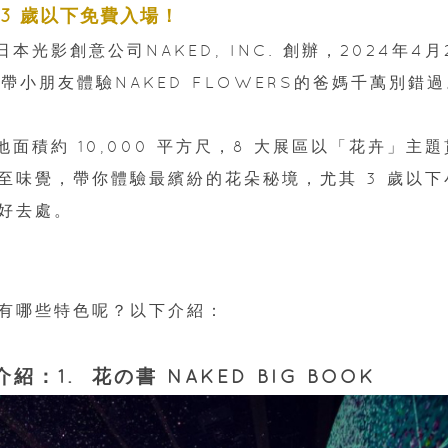
 3 歲以下免費入場！
日本光影創意公司NAKED, INC. 創辦，2024年4月
帶小朋友體驗NAKED FLOWERS的爸媽千萬別錯
佔地面積約 10,000 平方尺，8 大展區以「花卉」主題
至味覺，帶你體驗最繽紛的花朵秘境，尤其 3 歲以下
好去處。
有哪些特色呢？以下介紹：
介紹：1. 花の書 NAKED BIG BOOK