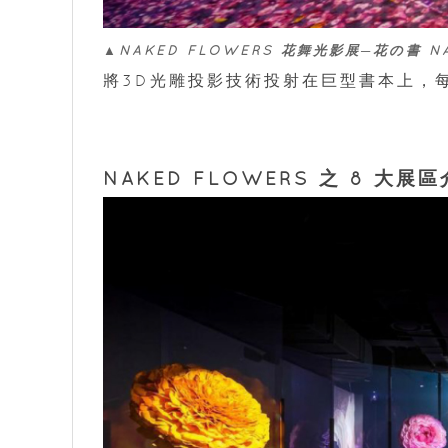
▲NAKED FLOWERS 花舞光影展─花の書 NA
將3D光雕投影技術投射在巨型書本上，
NAKED FLOWERS 之 8 大展區