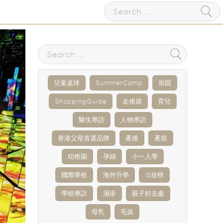
兒童桌球
SummerCamp
加固
ShoppingGuide
走佬袋
育兒
醫生專訪
人物專訪
香港父母首選品牌
產後
產前
幼稚園
孕婦
小一入學
國際學校
海外升學
IB放榜
學校專訪
濕疹
親子好去處
母乳
毛孩