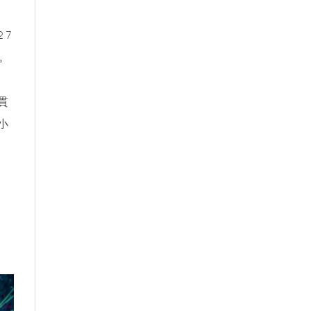
27
過。
貫
小