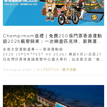
Champimom送禮｜免費200張門票香港運動
節2026載譽歸來：一次睇盡匹克球、新興運
動、街舞比賽＋逾百運動品牌展覽
全港大型運動盛事——香港運動節
2026（SPORTFEST HK 2026）將於8月21日至23
日在灣仔香港會議展覽中心盛大舉行，以全新主題「敢
運動大排檔」登場，集合...
In
LIFESTYLE
/
親子活動
3rd August, 2026 ｜