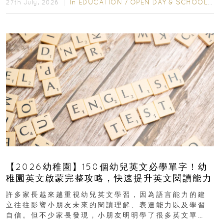
In
EDUCATION
/
OPEN DAY & SCHOOL EVENTS
27th July, 2026 ｜
【2026幼稚園】150個幼兒英文必學單字！幼
稚園英文啟蒙完整攻略，快速提升英文閱讀能力
許多家長越來越重視幼兒英文學習，因為語言能力的建
立往往影響小朋友未來的閱讀理解、表達能力以及學習
自信。但不少家長發現，小朋友明明學了很多英文單