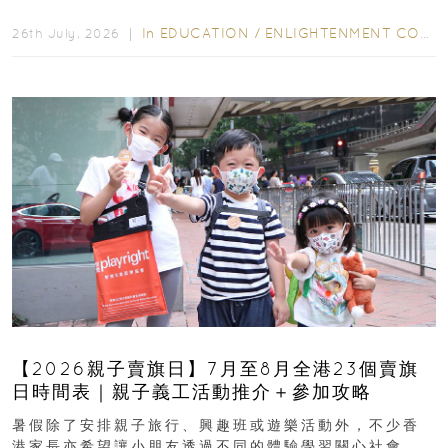
字，真正開始閱讀英文故事書時，仍然容易卡住...
In
EDUCATION
/
ENLIGHTENMENT CORNER
26th July, 2026 ｜
【2026親子賣旗日】7月至8月全港23個賣旗
日時間表｜親子義工活動推介＋參加攻略
暑假除了安排親子旅行、興趣班或遊樂活動外，不少香
港家長亦希望讓小朋友透過不同的體驗學習關心社會，