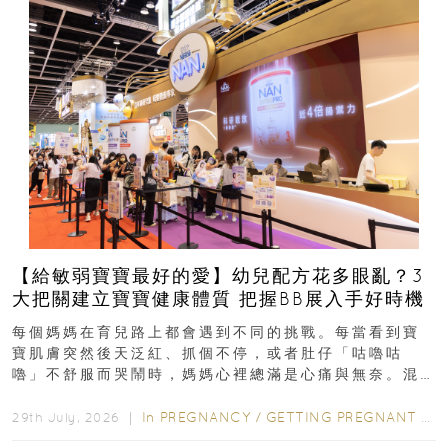
【給敏弱寶寶最好的愛】幼兒配方花多眼亂？3
大把關建立寶寶健康體質 把握BB展入手好時機
每個媽媽在育兒路上都會遇到不同的挑戰。每當看到寶
寶肌膚突然後天泛紅、抓個不停，或者肚仔「咕嚕咕
嚕」不舒服而哭鬧時，媽媽心裡總滿是心痛與無奈。混
合餵養揀奶粉？選擇幼兒配...
In
PREGNANCY
/
GETTING PREGNANT
/
P
29th July, 2026 ｜