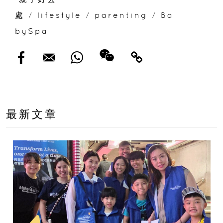
處
/
lifestyle
/
parenting
/
Ba
bySpa
最新文章