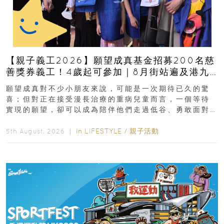
【親子義工2026】願望成真基金招募200名慈
善獎券義工！4歲起可參加｜8月街站遍及港九
新界
願望成真對不少小朋友來說，可能是一次期待已久的驚
喜；但對正在接受漫長治療的重病兒童而言，一個等待
實現的願望，卻可以成為陪伴他們走過低谷、勇敢面對
逆境的重要力量。▲ 願...
In
LIFESTYLE
/
親子活動
5th August, 2026 ｜