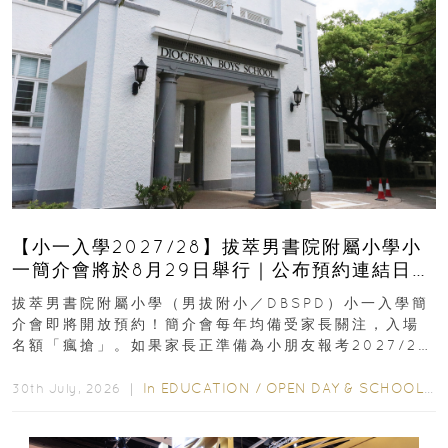
【小一入學2027/28】拔萃男書院附屬小學小
一簡介會將於8月29日舉行｜公布預約連結日期
｜更設有網上重溫
拔萃男書院附屬小學（男拔附小／DBSPD）小一入學簡
介會即將開放預約！簡介會每年均備受家長關注，入場
名額「瘋搶」。如果家長正準備為小朋友報考2027/28
學年小一，想...
In
EDUCATION
/
OPEN DAY & SCHOOL EVENTS
30th July, 2026 ｜