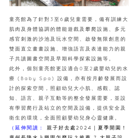
童亮館為了針對3至6歲兒童需要，備有訓練大
肌肉及身體協調的體能遊戲及攀爬設施、多元
感官刺激的沙池及玩水空間、啟發無限創意的
雙面直立畫畫設施、增強語言及表達能力的親
子共讀圖書空間及早期科學探索設施等。
此外，個別童亮館更設適合0至2歲嬰幼兒的水
療 (Baby Spa) 設備，亦有按月齡發展而設
計的探索空間，照顧幼兒大小肌、感觀、認
知、語言、親子互動等的整全發展需要，並設
有學習爬行及站立的空間及設備，提供安全及
衛生的環境，全面照顧嬰幼兒身心靈健康。
（延伸閱讀：
親子好去處2024｜夏季開園！
廣州長隆水上樂園怎麼玩？推薦 7 大親子設