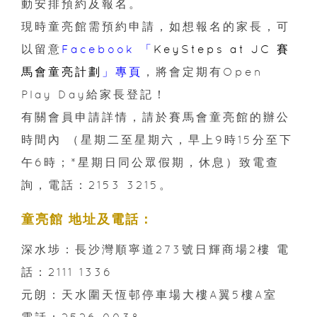
動安排預約及報名。
現時童亮館需預約申請，如想報名的家長，可
以留意
Facebook 「
KeySteps at JC 賽
馬會童亮計劃
」專頁
，將會定期有Open
Play Day給家長登記！
有關會員申請詳情，請於賽馬會童亮館的辦公
時間內 （星期二至星期六，早上9時15分至下
午6時；*星期日同公眾假期，休息）致電查
詢，電話：2153 3215。
童亮館 地址及電話：
深水埗：長沙灣順寧道273號日輝商場2樓 電
話：2111 1336
元朗：天水圍天恆邨停車場大樓A翼5樓A室
電話：2526 0038