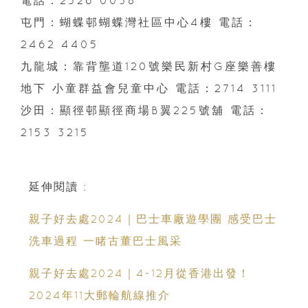
屯門：蝴蝶邨蝴蝶灣社區中心4樓 電話：
2462 4405
九龍城：靠背壟道120號樂民新村G座樂善樓
地下 小童群益會兒童中心 電話：2714 3111
沙田：顯徑邨顯徑商場B翼225號舖 電話：
2153 3215
延伸閱讀 :
親子好去處2024｜巴士車廠遊學團 感受巴士
洗車過程 一睹古董巴士風采
親子好去處2024｜4-12月從香港出發！
2024年11大郵輪航線推介