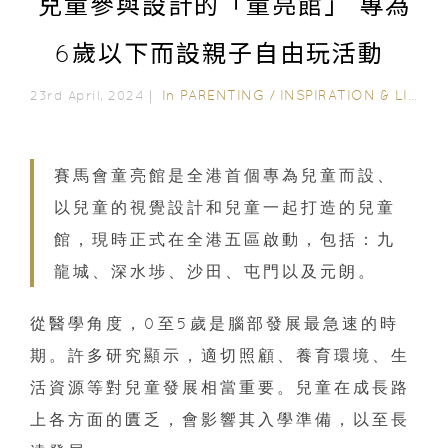
兒童參與設計的「童亮館」 專為
6歲以下而設親子自由玩活動
In
PARENTING
/
INSPIRATION & LIFESTYLE
23rd April, 2024｜
賽馬會童亮館是全港首個專為兒童而設、
以兒童的視覺設計和兒童一起打造的兒童
館，現時正式在全港五區啟動，包括：九
龍城、深水埗、沙田、屯門以及元朗。
從醫學角度，0至5歲是腦部發展最急速的時
期。許多研究顯示，適切照顧、養育環境、生
活資源等對兒童發展相當重要。兒童在成長路
上各方面的匱乏，會影響其入學準備，以至長