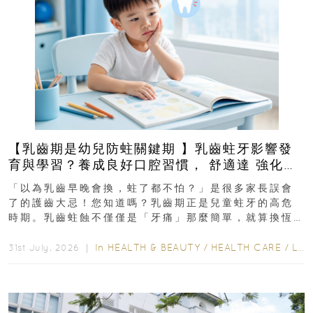
【乳齒期是幼兒防蛀關鍵期 】乳齒蛀牙影響發
育與學習？養成良好口腔習慣， 舒適達 強化琺
瑯質 兒童牙膏防護指南
「以為乳齒早晚會換，蛀了都不怕？」是很多家長誤會
了的護齒大忌！您知道嗎？乳齒期正是兒童蛀牙的高危
時期。乳齒蛀蝕不僅僅是「牙痛」那麼簡單，就算換恆
齒也有影響！後果將如骨牌效應般...
In
HEALTH & BEAUTY
/
HEALTH CARE
/
LIFESTYLE
31st July, 2026 ｜