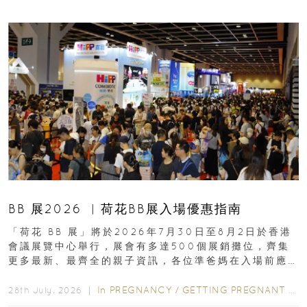
BB 展2026 ︳荷花BB展入場優惠指南
「荷花 BB 展」將於2026年7月30日至8月2日於香港
會議展覽中心舉行，展會有多達500個展銷攤位，齊集
更多最新、最齊全的親子資訊，各位準爸媽在入場前應
先閱讀購物指南...
In
PREGNANCY
/
GETTING PREGNANT
/
P
28th July, 2026 ｜