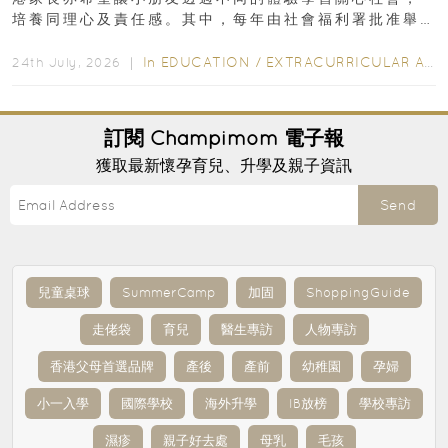
培養同理心及責任感。其中，每年由社會福利署批准舉
行的小朋友賣旗日小朋友，正是一項既有教育意義...
In
EDUCATION
/
EXTRACURRICULAR ACTIVITIES
24th July, 2026 ｜
訂閱
Champimom
電子報
獲取最新懷孕育兒、升學及親子資訊
Send
兒童桌球
SummerCamp
加固
ShoppingGuide
走佬袋
育兒
醫生專訪
人物專訪
香港父母首選品牌
產後
產前
幼稚園
孕婦
小一入學
國際學校
海外升學
IB放榜
學校專訪
濕疹
親子好去處
母乳
毛孩