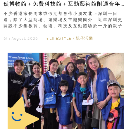
然博物館＋免費科技館＋互動藝術館附適合年
齡、交通、門票、開放時間
不少香港家長周末或假期都會帶小朋友北上深圳一日
遊，除了大型商場、遊樂場及主題樂園外，近年深圳更
開設不少集教育、藝術、科技及互動體驗於一身的親子
好去處！暑假唔想再行商場...
In
LIFESTYLE
/
親子活動
6th August, 2026 ｜