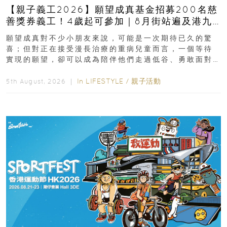
【親子義工2026】願望成真基金招募200名慈
善獎券義工！4歲起可參加｜8月街站遍及港九
新界
願望成真對不少小朋友來說，可能是一次期待已久的驚
喜；但對正在接受漫長治療的重病兒童而言，一個等待
實現的願望，卻可以成為陪伴他們走過低谷、勇敢面對
逆境的重要力量。▲ 願...
In
LIFESTYLE
/
親子活動
5th August, 2026 ｜