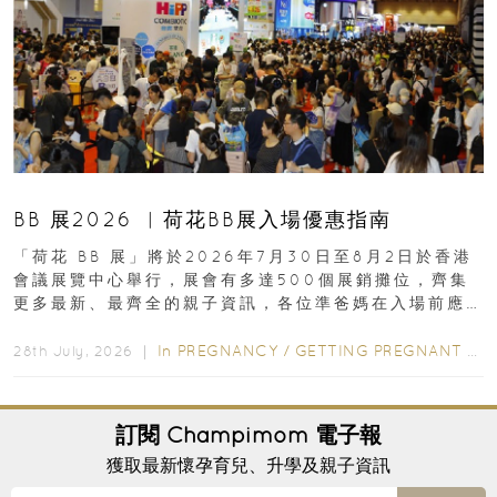
BB 展2026 ︳荷花BB展入場優惠指南
「荷花 BB 展」將於2026年7月30日至8月2日於香港
會議展覽中心舉行，展會有多達500個展銷攤位，齊集
更多最新、最齊全的親子資訊，各位準爸媽在入場前應
先閱讀購物指南...
In
PREGNANCY
/
GETTING PREGNANT
/
P
28th July, 2026 ｜
訂閱
Champimom
電子報
獲取最新懷孕育兒、升學及親子資訊