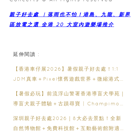
親子好去處 ︳落雨也不怕！港島、九龍、新界
區放電之選 全港 20 大室內遊樂場推介
延伸閱讀 :
【香港車仔展2026】暑假親子好去處！1:1
JDM真車＋Pixel懷舊遊戲世界＋微縮港式街
景8月灣仔登場 車迷家庭必去！
【暑假必玩】前流浮山警署香港導盲犬學苑｜
導盲犬親子體驗＋古蹟尋寶 | Champimom
送3組免費名額
深圳親子好去處2026｜8大必去景點！全新
自然博物館＋免費科技館＋互動藝術館附適合
年齡、交通、門票、開放時間