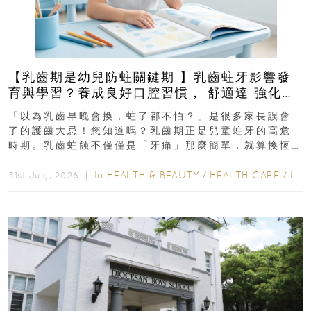
【乳齒期是幼兒防蛀關鍵期 】乳齒蛀牙影響發
育與學習？養成良好口腔習慣， 舒適達 強化琺
瑯質 兒童牙膏防護指南
「以為乳齒早晚會換，蛀了都不怕？」是很多家長誤會
了的護齒大忌！您知道嗎？乳齒期正是兒童蛀牙的高危
時期。乳齒蛀蝕不僅僅是「牙痛」那麼簡單，就算換恆
齒也有影響！後果將如骨牌效應般...
In
HEALTH & BEAUTY
/
HEALTH CARE
/
LIFESTYLE
31st July, 2026 ｜