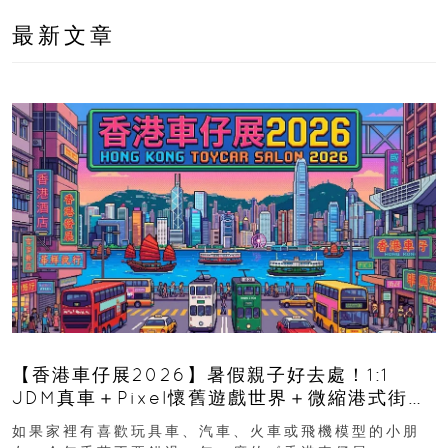
最新文章
【香港車仔展2026】暑假親子好去處！1:1
JDM真車＋Pixel懷舊遊戲世界＋微縮港式街景
8月灣仔登場 車迷家庭必去！
如果家裡有喜歡玩具車、汽車、火車或飛機模型的小朋