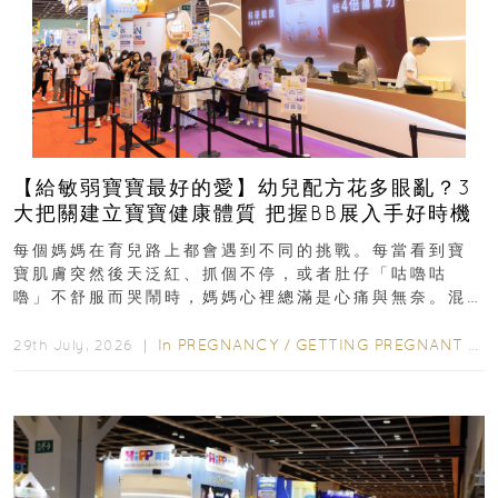
【給敏弱寶寶最好的愛】幼兒配方花多眼亂？3
大把關建立寶寶健康體質 把握BB展入手好時機
每個媽媽在育兒路上都會遇到不同的挑戰。每當看到寶
寶肌膚突然後天泛紅、抓個不停，或者肚仔「咕嚕咕
嚕」不舒服而哭鬧時，媽媽心裡總滿是心痛與無奈。混
合餵養揀奶粉？選擇幼兒配...
In
PREGNANCY
/
GETTING PREGNANT
/
P
29th July, 2026 ｜