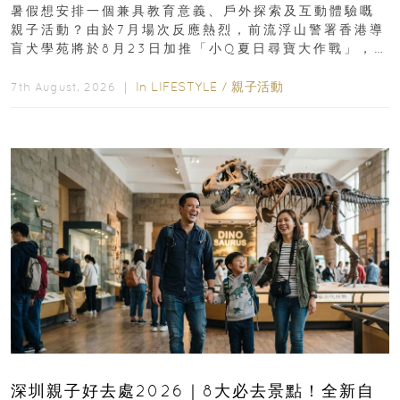
組免費名額
暑假想安排一個兼具教育意義、戶外探索及互動體驗嘅
親子活動？由於7月場次反應熱烈，前流浮山警署香港導
盲犬學苑將於8月23日加推「小Q夏日尋寶大作戰」，家
長與小朋友可以走進前流浮山警署...
In
LIFESTYLE
/
親子活動
7th August, 2026 ｜
深圳親子好去處2026｜8大必去景點！全新自