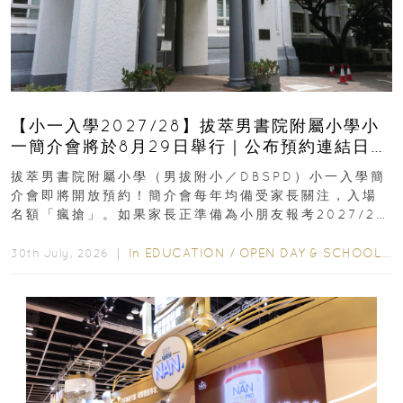
【小一入學2027/28】拔萃男書院附屬小學小
一簡介會將於8月29日舉行｜公布預約連結日期
｜更設有網上重溫
拔萃男書院附屬小學（男拔附小／DBSPD）小一入學簡
介會即將開放預約！簡介會每年均備受家長關注，入場
名額「瘋搶」。如果家長正準備為小朋友報考2027/28
學年小一，想...
In
EDUCATION
/
OPEN DAY & SCHOOL EVENTS
30th July, 2026 ｜