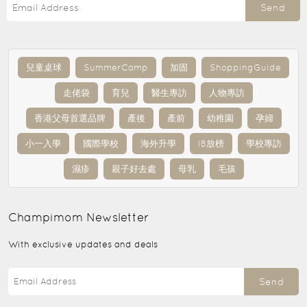
Send
兒童桌球
SummerCamp
加固
ShoppingGuide
走佬袋
育兒
醫生專訪
人物專訪
香港父母首選品牌
產後
產前
幼稚園
孕婦
小一入學
國際學校
海外升學
IB放榜
學校專訪
濕疹
親子好去處
母乳
毛孩
Champimom
Newsletter
With exclusive updates and deals
Send