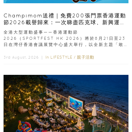
Champimom送禮｜免費200張門票香港運動
節2026載譽歸來：一次睇盡匹克球、新興運
動、街舞比賽＋逾百運動品牌展覽
全港大型運動盛事——香港運動節
2026（SPORTFEST HK 2026）將於8月21日至23
日在灣仔香港會議展覽中心盛大舉行，以全新主題「敢
運動大排檔」登場，集合...
In
LIFESTYLE
/
親子活動
3rd August, 2026 ｜