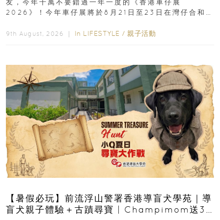
友，今年千萬不要錯過一年一度的《香港車仔展
2026》！今年車仔展將於8月21日至23日在灣仔合和酒
店 Grand Ballroom舉行...
In
LIFESTYLE
/
親子活動
9th August, 2026 ｜
【暑假必玩】前流浮山警署香港導盲犬學苑｜導
盲犬親子體驗＋古蹟尋寶 | Champimom送3