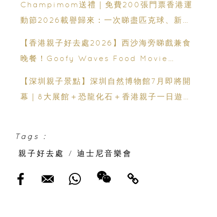
Champimom送禮｜免費200張門票香港運
動節2026載譽歸來：一次睇盡匹克球、新興
運動、街舞比賽＋逾百運動品牌展覽
【香港親子好去處2026】西沙海旁睇戲兼食
晚餐！Goofy Waves Food Movie
Night 戶外影院逢週末登場
【深圳親子景點】深圳自然博物館7月即將開
幕｜8大展館＋恐龍化石＋香港親子一日遊推
薦
Tags :
親子好去處
/
迪士尼音樂會