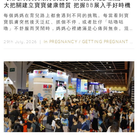
大把關建立寶寶健康體質 把握BB展入手好時機
每個媽媽在育兒路上都會遇到不同的挑戰。每當看到寶
寶肌膚突然後天泛紅、抓個不停，或者肚仔「咕嚕咕
嚕」不舒服而哭鬧時，媽媽心裡總滿是心痛與無奈。混
合餵養揀奶粉？選擇幼兒配...
In
PREGNANCY
/
GETTING PREGNANT
/
P
29th July, 2026 ｜