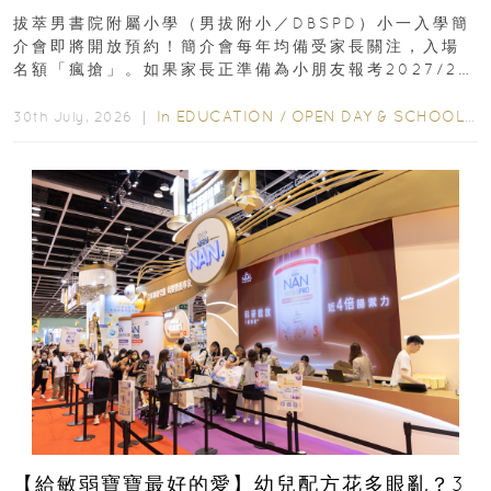
｜更設有網上重溫
拔萃男書院附屬小學（男拔附小／DBSPD）小一入學簡
介會即將開放預約！簡介會每年均備受家長關注，入場
名額「瘋搶」。如果家長正準備為小朋友報考2027/28
學年小一，想...
In
EDUCATION
/
OPEN DAY & SCHOOL EVENTS
30th July, 2026 ｜
【給敏弱寶寶最好的愛】幼兒配方花多眼亂？3