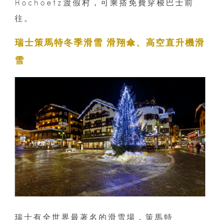
Hochoetz渡假村，可乘搭免費穿梭巴士前
往。
瑞士策馬特冬季滑雪 滑翔傘、高空直升機滑
雪
瑞士有全世界最著名的滑雪場，策馬特