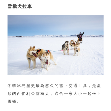
雪橇犬拉車
冬季冰島歷史最為悠久的雪上交通工具，是溫
順的西伯利亞雪橇犬，適合一家大小一起坐上
雪橇。