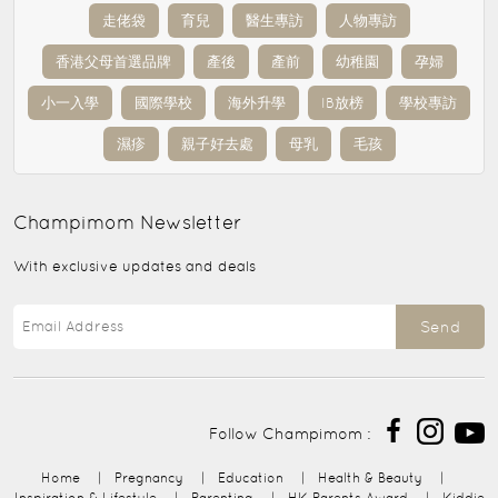
走佬袋
育兒
醫生專訪
人物專訪
香港父母首選品牌
產後
產前
幼稚園
孕婦
小一入學
國際學校
海外升學
IB放榜
學校專訪
濕疹
親子好去處
母乳
毛孩
Champimom
Newsletter
With exclusive updates and deals
Send
Follow Champimom :
Home
|
Pregnancy
|
Education
|
Health & Beauty
|
Inspiration & Lifestyle
|
Parenting
|
HK Parents Award
|
Kiddie