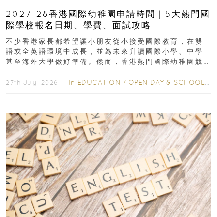
2027-28香港國際幼稚園申請時間｜5大熱門國
際學校報名日期、學費、面試攻略
不少香港家長都希望讓小朋友從小接受國際教育，在雙
語或全英語環境中成長，並為未來升讀國際小學、中學
甚至海外大學做好準備。然而，香港熱門國際幼稚園競
爭激烈，大部分學校會於入學前約一年開始接受申請...
In
EDUCATION
/
OPEN DAY & SCHOOL EVENTS
27th July, 2026 ｜