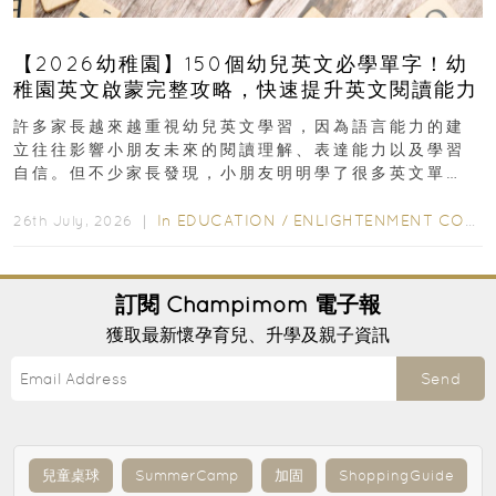
【2026幼稚園】150個幼兒英文必學單字！幼
稚園英文啟蒙完整攻略，快速提升英文閱讀能力
許多家長越來越重視幼兒英文學習，因為語言能力的建
立往往影響小朋友未來的閱讀理解、表達能力以及學習
自信。但不少家長發現，小朋友明明學了很多英文單
字，真正開始閱讀英文故事書時，仍然容易卡住...
In
EDUCATION
/
ENLIGHTENMENT CORNER
26th July, 2026 ｜
訂閱
Champimom
電子報
獲取最新懷孕育兒、升學及親子資訊
Send
兒童桌球
SummerCamp
加固
ShoppingGuide