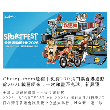
Champimom送禮｜免費200張門票香港運動
節2026載譽歸來：一次睇盡匹克球、新興運
動、街舞比賽＋逾百運動品牌展覽
全港大型運動盛事——香港運動節
2026（SPORTFEST HK 2026）將於8月21日至23
日在灣仔香港會議展覽中心盛大舉行，以全新主題「敢
運動大排檔」登場，集合...