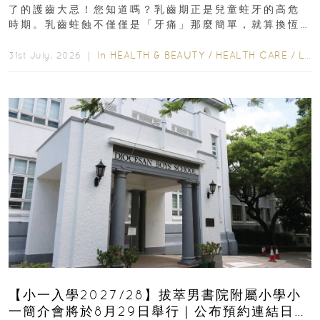
了的護齒大忌！您知道嗎？乳齒期正是兒童蛀牙的高危
時期。乳齒蛀蝕不僅僅是「牙痛」那麼簡單，就算換恆
齒也有影響！後果將如骨牌效應般...
In
HEALTH & BEAUTY
/
HEALTH CARE
/
LIFESTYLE
31st July, 2026 ｜
【小一入學2027/28】拔萃男書院附屬小學小
一簡介會將於8月29日舉行｜公布預約連結日期