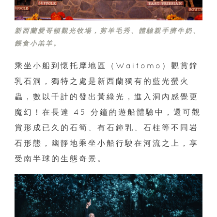
新西蘭愛哥頓觀光牧場，剪羊毛秀、體驗親手擠牛奶、
餵食小羔羊。
乘坐小船到懷托摩地區（Waitomo）觀賞鐘
乳石洞，獨特之處是新西蘭獨有的藍光螢火
蟲，數以千計的發出黃綠光，進入洞內感覺更
魔幻！在長達 45 分鐘的遊船體驗中，還可觀
賞形成已久的石筍、有石鐘乳、石柱等不同岩
石形態，幽靜地乘坐小船行駛在河流之上，享
受南半球的生態奇景。