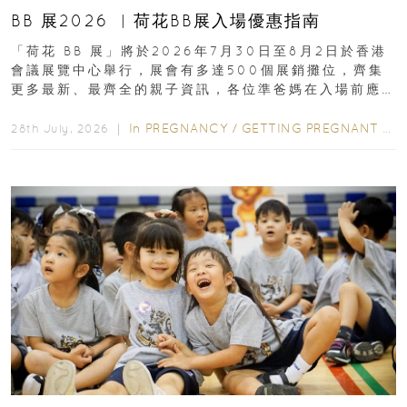
BB 展2026 ︳荷花BB展入場優惠指南
「荷花 BB 展」將於2026年7月30日至8月2日於香港
會議展覽中心舉行，展會有多達500個展銷攤位，齊集
更多最新、最齊全的親子資訊，各位準爸媽在入場前應
先閱讀購物指南...
In
PREGNANCY
/
GETTING PREGNANT
/
P
28th July, 2026 ｜