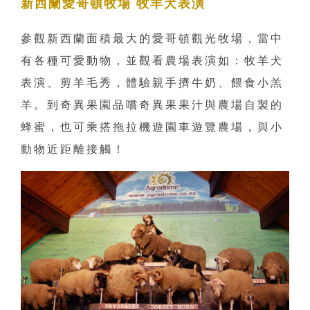
新西蘭愛哥頓牧場 牧羊犬表演
參觀新西蘭面積最大的愛哥頓觀光牧場，當中
有各種可愛動物，並觀看農場表演如：牧羊犬
表演、剪羊毛秀，體驗親手擠牛奶、餵食小羔
羊。到奇異果園品嚐奇異果果汁與農場自製的
蜂蜜，也可乘搭拖拉機遊園車遊覽農場，與小
動物近距離接觸！