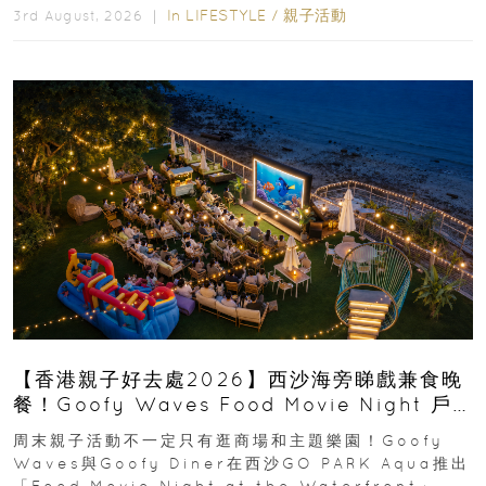
In
LIFESTYLE
/
親子活動
3rd August, 2026 ｜
【香港親子好去處2026】西沙海旁睇戲兼食晚
餐！Goofy Waves Food Movie Night 戶
外影院逢週末登場
周末親子活動不一定只有逛商場和主題樂園！Goofy
Waves與Goofy Diner在西沙GO PARK Aqua推出
「Food Movie Night at the Waterfront」...