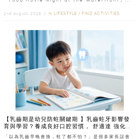
In
LIFESTYLE
/
FIND ACTIVITIES
2nd August, 2026 ｜
【乳齒期是幼兒防蛀關鍵期 】乳齒蛀牙影響發
育與學習？養成良好口腔習慣， 舒適達 強化琺
瑯質 兒童牙膏防護指南
「以為乳齒早晚會換，蛀了都不怕？」是很多家長誤會