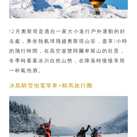
12月奧斯塔是適合一家大小進行戶外運動的好
去處，乘坐熱氣球飛越奧斯塔山谷，盡享1小時
的飛行時間，在高空遊覽阿爾卑斯山的壯景，
冬季時看看冰川自然山勢，在降落時慢慢享用
一杯氣泡酒。
冰島騎雪地電單車+騎馬旅行團