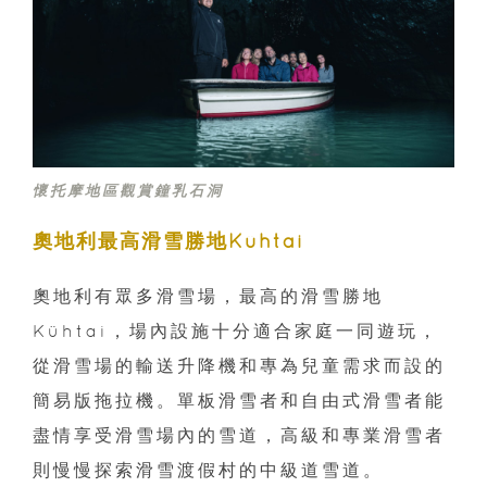
懷托摩地區觀賞鐘乳石洞
奧地利最高滑雪勝地Kühtai
奧地利有眾多滑雪場，最高的滑雪勝地
Kühtai，場內設施十分適合家庭一同遊玩，
從滑雪場的輸送升降機和專為兒童需求而設的
簡易版拖拉機。單板滑雪者和自由式滑雪者能
盡情享受滑雪場內的雪道，高級和專業滑雪者
則慢慢探索滑雪渡假村的中級道雪道。