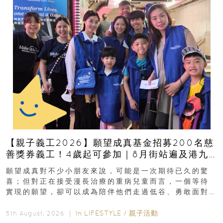
【親子義工2026】願望成真基金招募200名慈
善獎券義工！4歲起可參加｜8月街站遍及港九
新界
願望成真對不少小朋友來說，可能是一次期待已久的驚
喜；但對正在接受漫長治療的重病兒童而言，一個等待
實現的願望，卻可以成為陪伴他們走過低谷、勇敢面對
逆境的重要力量。▲ 願...
In
LIFESTYLE
/
親子活動
5th August, 2026 ｜