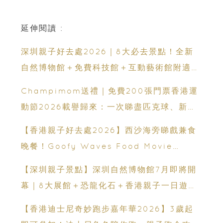
延伸閱讀 :
深圳親子好去處2026｜8大必去景點！全新
自然博物館＋免費科技館＋互動藝術館附適合
年齡、交通、門票、開放時間
Champimom送禮｜免費200張門票香港運
動節2026載譽歸來：一次睇盡匹克球、新興
運動、街舞比賽＋逾百運動品牌展覽
【香港親子好去處2026】西沙海旁睇戲兼食
晚餐！Goofy Waves Food Movie
Night 戶外影院逢週末登場
【深圳親子景點】深圳自然博物館7月即將開
幕｜8大展館＋恐龍化石＋香港親子一日遊推
薦
【香港迪士尼奇妙跑步嘉年華2026】3歲起