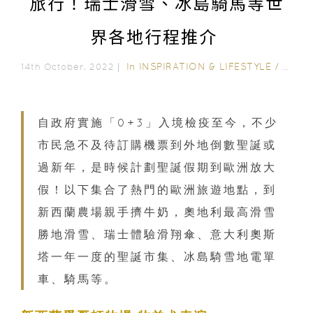
旅行！瑞士滑雪、冰島騎馬等世
界各地行程推介
In
INSPIRATION & LIFESTYLE
/
FAMIL
14th October, 2022｜
自政府實施「0+3」入境檢疫至今，不少
市民急不及待訂購機票到外地倒數聖誕或
過新年，是時候計劃聖誕假期到歐洲放大
假！以下集合了熱門的歐洲旅遊地點，到
新西蘭農場親手擠牛奶，奧地利最高滑雪
勝地滑雪、瑞士體驗滑翔傘、意大利奧斯
塔一年一度的聖誕市集、冰島騎雪地電單
車、騎馬等。