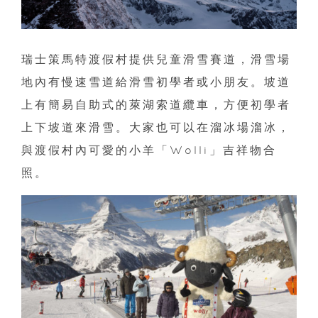
瑞士策馬特渡假村提供兒童滑雪賽道，滑雪場
地內有慢速雪道給滑雪初學者或小朋友。坡道
上有簡易自助式的萊湖索道纜車，方便初學者
上下坡道來滑雪。大家也可以在溜冰場溜冰，
與渡假村內可愛的小羊「Wolli」吉祥物合
照。