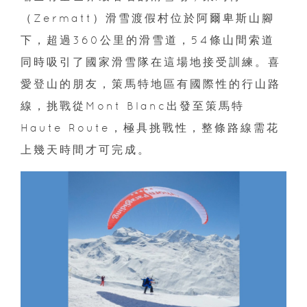
（Zermatt）滑雪渡假村位於阿爾卑斯山腳
下，超過360公里的滑雪道，54條山間索道
同時吸引了國家滑雪隊在這場地接受訓練。喜
愛登山的朋友，策馬特地區有國際性的行山路
線，挑戰從Mont Blanc出發至策馬特
Haute Route，極具挑戰性，整條路線需花
上幾天時間才可完成。