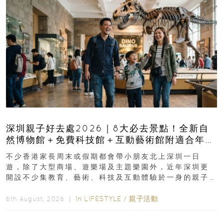
深圳親子好去處2026｜8大必去景點！全新自
然博物館＋免費科技館＋互動藝術館附適合年
齡、交通、門票、開放時間
不少香港家長周末或假期都會帶小朋友北上深圳一日
遊，除了大型商場、遊樂場及主題樂園外，近年深圳更
開設不少集教育、藝術、科技及互動體驗於一身的親子
好去處！暑假唔想再行商場...
In
LIFESTYLE
/
親子活動
6th August, 2026 ｜