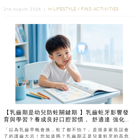
In
LIFESTYLE
/
FIND ACTIVITIES
2nd August, 2026 ｜
【乳齒期是幼兒防蛀關鍵期 】乳齒蛀牙影響發
育與學習？養成良好口腔習慣， 舒適達 強化琺
瑯質 兒童牙膏防護指南
「以為乳齒早晚會換，蛀了都不怕？」是很多家長誤會
了的護齒大忌！您知道嗎？乳齒期正是兒童蛀牙的高危