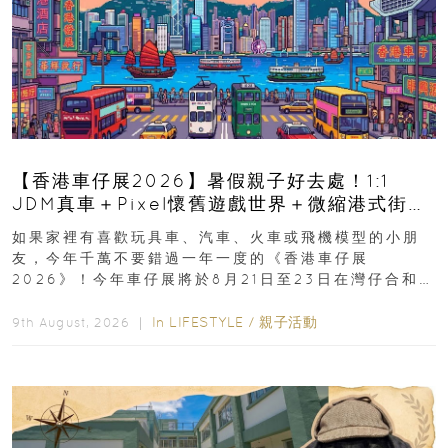
【香港車仔展2026】暑假親子好去處！1:1
JDM真車＋Pixel懷舊遊戲世界＋微縮港式街景
8月灣仔登場 車迷家庭必去！
如果家裡有喜歡玩具車、汽車、火車或飛機模型的小朋
友，今年千萬不要錯過一年一度的《香港車仔展
2026》！今年車仔展將於8月21日至23日在灣仔合和酒
店 Grand Ballroom舉行...
In
LIFESTYLE
/
親子活動
9th August, 2026 ｜