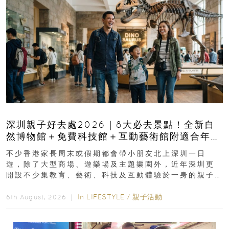
深圳親子好去處2026｜8大必去景點！全新自
然博物館＋免費科技館＋互動藝術館附適合年
齡、交通、門票、開放時間
不少香港家長周末或假期都會帶小朋友北上深圳一日
遊，除了大型商場、遊樂場及主題樂園外，近年深圳更
開設不少集教育、藝術、科技及互動體驗於一身的親子
好去處！暑假唔想再行商場...
In
LIFESTYLE
/
親子活動
6th August, 2026 ｜