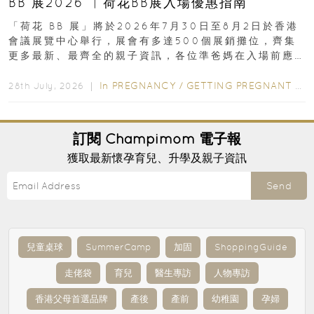
BB 展2026 ︳荷花BB展入場優惠指南
「荷花 BB 展」將於2026年7月30日至8月2日於香港
會議展覽中心舉行，展會有多達500個展銷攤位，齊集
更多最新、最齊全的親子資訊，各位準爸媽在入場前應
先閱讀購物指南...
In
PREGNANCY
/
GETTING PREGNANT
/
P
28th July, 2026 ｜
訂閱
Champimom
電子報
獲取最新懷孕育兒、升學及親子資訊
Send
兒童桌球
SummerCamp
加固
ShoppingGuide
走佬袋
育兒
醫生專訪
人物專訪
香港父母首選品牌
產後
產前
幼稚園
孕婦