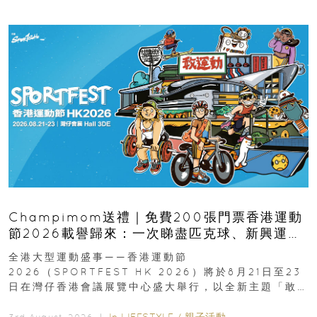
Champimom送禮｜免費200張門票香港運動
節2026載譽歸來：一次睇盡匹克球、新興運
動、街舞比賽＋逾百運動品牌展覽
全港大型運動盛事——香港運動節
2026（SPORTFEST HK 2026）將於8月21日至23
日在灣仔香港會議展覽中心盛大舉行，以全新主題「敢
運動大排檔」登場，集合...