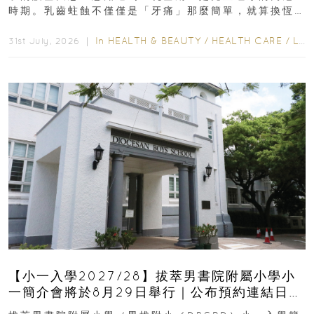
時期。乳齒蛀蝕不僅僅是「牙痛」那麼簡單，就算換恆
齒也有影響！後果將如骨牌效應般...
In
HEALTH & BEAUTY
/
HEALTH CARE
/
LIFESTYLE
31st July, 2026 ｜
【小一入學2027/28】拔萃男書院附屬小學小
一簡介會將於8月29日舉行｜公布預約連結日期
｜更設有網上重溫