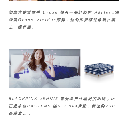
加拿大饒舌歌手 Drake 擁有一張訂製的 Hästens海
絲騰Grand Vividus床褥，他的用後感是像飄在雲
上一樣舒服。
BLACKPINK JENNIE 曾分享自己睡房的床襑，正
正是來自HÄSTENS 的Vividus床墊，價值約200
多萬港元 。