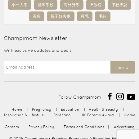
小一入學
國際學校
海外升學
IB放榜
學校專訪
濕疹
親子好去處
母乳
毛孩
Champimom
Newsletter
With exclusive updates and deals
Send
Follow Champimom :
Home
|
Pregnancy
|
Education
|
Health & Beauty
|
Inspiration & Lifestyle
|
Parenting
|
HK Parents Award
|
Kiddie
Careers
|
Privacy Policy
|
Terms and Conditions
|
Advertising
© 2026
Champimom
- Premium Pregnancy & Parenting Education