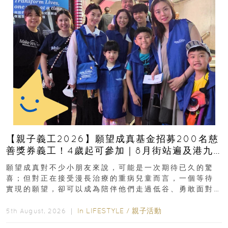
【親子義工2026】願望成真基金招募200名慈
善獎券義工！4歲起可參加｜8月街站遍及港九
新界
願望成真對不少小朋友來說，可能是一次期待已久的驚
喜；但對正在接受漫長治療的重病兒童而言，一個等待
實現的願望，卻可以成為陪伴他們走過低谷、勇敢面對
逆境的重要力量。▲ 願...
In
LIFESTYLE
/
親子活動
5th August, 2026 ｜