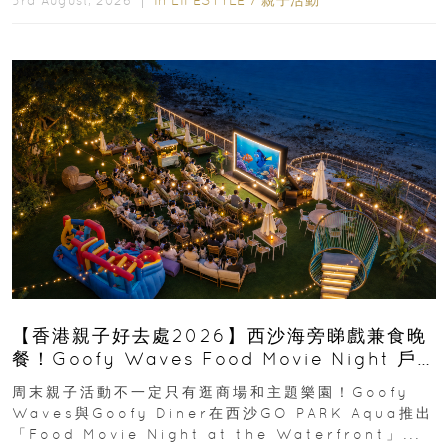
In
LIFESTYLE
/
親子活動
3rd August, 2026 ｜
【香港親子好去處2026】西沙海旁睇戲兼食晚
餐！Goofy Waves Food Movie Night 戶
外影院逢週末登場
周末親子活動不一定只有逛商場和主題樂園！Goofy
Waves與Goofy Diner在西沙GO PARK Aqua推出
「Food Movie Night at the Waterfront」...