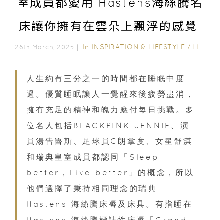
室成員都愛用 Hästens海絲騰名
床讓你擁有在雲朵上飄浮的感覺
In
INSPIRATION & LIFESTYLE
/
LIFESTYLE
26th March, 2025｜
人生約有三分之一的時間都在睡眠中度
過。優質睡眠讓人一覺醒來後疲勞盡消，
擁有充足的精神和魄力應付每日挑戰。多
位名人包括BLACKPINK JENNIE、演
員湯告魯斯、足球員C朗拿度、女星舒淇
和瑞典皇室成員都認同「Sleep
better，Live better」的概念，所以
他們選擇了秉持相同理念的瑞典
Hästens 海絲騰床褥及床具。有指睡在
Hästens 海絲騰標誌性床褥「Grand