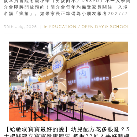
拔萃男書院附屬小學（男拔附小／DBSPD）小一入學簡
介會即將開放預約！簡介會每年均備受家長關注，入場
名額「瘋搶」。如果家長正準備為小朋友報考2027/28
學年小一，想...
In
EDUCATION
/
OPEN DAY & SCHOOL EVENTS
30th July, 2026 ｜
【給敏弱寶寶最好的愛】幼兒配方花多眼亂？3
大把關建立寶寶健康體質 把握BB展入手好時機