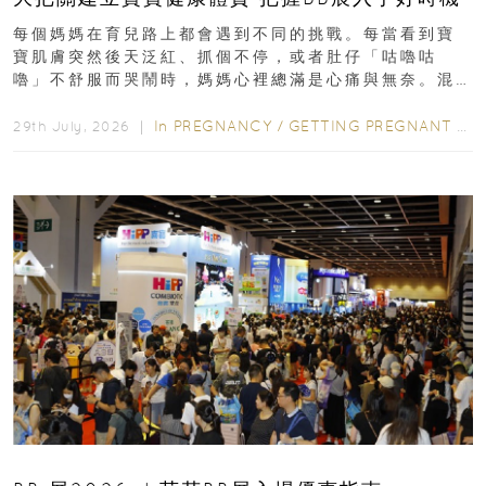
每個媽媽在育兒路上都會遇到不同的挑戰。每當看到寶
寶肌膚突然後天泛紅、抓個不停，或者肚仔「咕嚕咕
嚕」不舒服而哭鬧時，媽媽心裡總滿是心痛與無奈。混
合餵養揀奶粉？選擇幼兒配...
In
PREGNANCY
/
GETTING PREGNANT
/
P
29th July, 2026 ｜