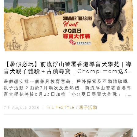
【暑假必玩】前流浮山警署香港導盲犬學苑｜導
盲犬親子體驗＋古蹟尋寶 | Champimom送3
組免費名額
暑假想安排一個兼具教育意義、戶外探索及互動體驗嘅
親子活動？由於7月場次反應熱烈，前流浮山警署香港導
盲犬學苑將於8月23日加推「小Q夏日尋寶大作戰」，家
長與小朋友可以走進前流浮山警署...
In
LIFESTYLE
/
親子活動
7th August, 2026 ｜