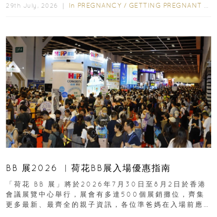
In
PREGNANCY
/
GETTING PREGNANT
/
P
29th July, 2026 ｜
BB 展2026 ︳荷花BB展入場優惠指南
「荷花 BB 展」將於2026年7月30日至8月2日於香港
會議展覽中心舉行，展會有多達500個展銷攤位，齊集
更多最新、最齊全的親子資訊，各位準爸媽在入場前應
先閱讀購物指南...