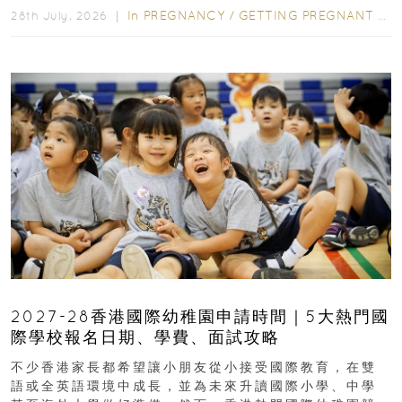
In
PREGNANCY
/
GETTING PREGNANT
/
P
28th July, 2026 ｜
2027-28香港國際幼稚園申請時間｜5大熱門國
際學校報名日期、學費、面試攻略
不少香港家長都希望讓小朋友從小接受國際教育，在雙
語或全英語環境中成長，並為未來升讀國際小學、中學