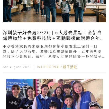
深圳親子好去處2026｜8大必去景點！全新自
然博物館＋免費科技館＋互動藝術館附適合年
齡、交通、門票、開放時間
不少香港家長周末或假期都會帶小朋友北上深圳一日
遊，除了大型商場、遊樂場及主題樂園外，近年深圳更
開設不少集教育、藝術、科技及互動體驗於一身的親子
好去處！暑假唔想再行商場...
In
LIFESTYLE
/
親子活動
6th August, 2026 ｜