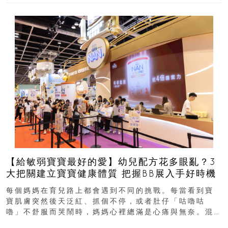
【給敏弱寶寶最好的愛】幼兒配方花多眼亂？3
大把關建立寶寶健康體質 把握BB展入手好時機
每個媽媽在育兒路上都會遇到不同的挑戰。每當看到寶
寶肌膚突然後天泛紅、抓個不停，或者肚仔「咕嚕咕
嚕」不舒服而哭鬧時，媽媽心裡總滿是心痛與無奈。混
合餵養揀奶粉？選擇幼兒配...