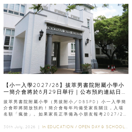
【小一入學2027/28】拔萃男書院附屬小學小
一簡介會將於8月29日舉行｜公布預約連結日期
｜更設有網上重溫
拔萃男書院附屬小學（男拔附小／DBSPD）小一入學簡
介會即將開放預約！簡介會每年均備受家長關注，入場
名額「瘋搶」。如果家長正準備為小朋友報考2027/28
學年小一，想...
In
EDUCATION
/
OPEN DAY & SCHOOL EVENTS
30th July, 2026 ｜