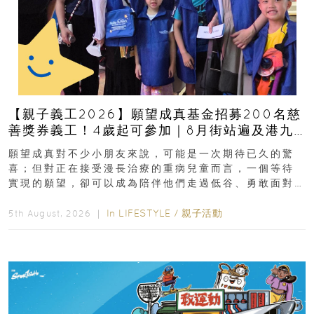
【親子義工2026】願望成真基金招募200名慈
善獎券義工！4歲起可參加｜8月街站遍及港九
新界
願望成真對不少小朋友來說，可能是一次期待已久的驚
喜；但對正在接受漫長治療的重病兒童而言，一個等待
實現的願望，卻可以成為陪伴他們走過低谷、勇敢面對
逆境的重要力量。▲ 願...
In
LIFESTYLE
/
親子活動
5th August, 2026 ｜