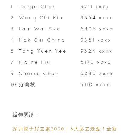
1
Tanya Chan
9711 xxxx
2
Wong Chi Kin
9864 xxxx
3
Lam Wai Sze
6405 xxxx
4
Mak Chi Ching
9081 xxxx
6
Tang Yuen Yee
9624 xxxx
7
Elaine Liu
6170 xxxx
9
Cherry Chan
6080 xxxx
10
范蘭秋
5110 xxxx
延伸閱讀 :
深圳親子好去處2026｜8大必去景點！全新