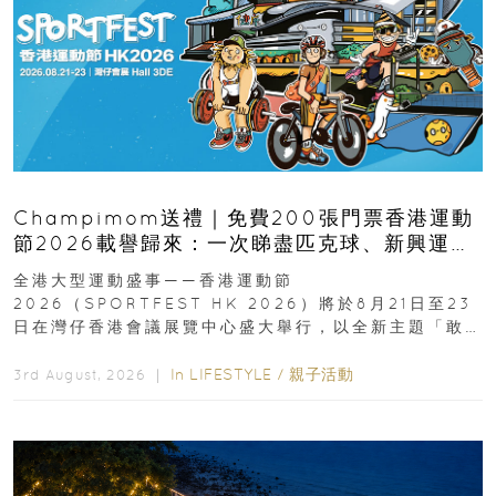
Champimom送禮｜免費200張門票香港運動
節2026載譽歸來：一次睇盡匹克球、新興運
動、街舞比賽＋逾百運動品牌展覽
全港大型運動盛事——香港運動節
2026（SPORTFEST HK 2026）將於8月21日至23
日在灣仔香港會議展覽中心盛大舉行，以全新主題「敢
運動大排檔」登場，集合...
In
LIFESTYLE
/
親子活動
3rd August, 2026 ｜