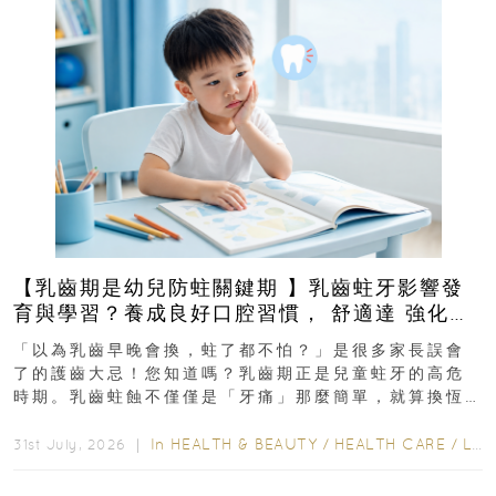
【乳齒期是幼兒防蛀關鍵期 】乳齒蛀牙影響發
育與學習？養成良好口腔習慣， 舒適達 強化琺
瑯質 兒童牙膏防護指南
「以為乳齒早晚會換，蛀了都不怕？」是很多家長誤會
了的護齒大忌！您知道嗎？乳齒期正是兒童蛀牙的高危
時期。乳齒蛀蝕不僅僅是「牙痛」那麼簡單，就算換恆
齒也有影響！後果將如骨牌效應般...
In
HEALTH & BEAUTY
/
HEALTH CARE
/
LIFESTYLE
31st July, 2026 ｜