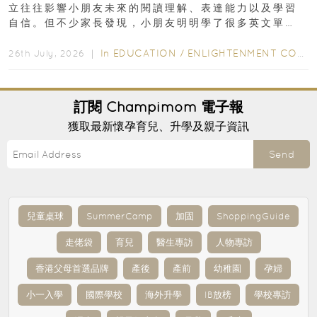
立往往影響小朋友未來的閱讀理解、表達能力以及學習
自信。但不少家長發現，小朋友明明學了很多英文單
字，真正開始閱讀英文故事書時，仍然容易卡住...
In
EDUCATION
/
ENLIGHTENMENT CORNER
26th July, 2026 ｜
訂閱
Champimom
電子報
獲取最新懷孕育兒、升學及親子資訊
Send
兒童桌球
SummerCamp
加固
ShoppingGuide
走佬袋
育兒
醫生專訪
人物專訪
香港父母首選品牌
產後
產前
幼稚園
孕婦
小一入學
國際學校
海外升學
IB放榜
學校專訪