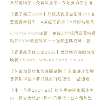
自然博物館＋免費科技館＋互動藝術館附適合
年齡、交通、門票、開放時間
【親子義工2026】願望成真基金招募200名
慈善獎券義工！4歲起可參加｜8月街站遍及
港九新界
Champimom送禮｜免費200張門票香港運
動節2026載譽歸來：一次睇盡匹克球、新興
運動、街舞比賽＋逾百運動品牌展覽
【香港親子好去處2026】西沙海旁睇戲兼食
晚餐！Goofy Waves Food Movie
Night 戶外影院逢週末登場
【乳齒期是幼兒防蛀關鍵期 】乳齒蛀牙影響
發育與學習？養成良好口腔習慣， 舒適達 強
化琺瑯質 兒童牙膏防護指南
【小一入學2027/28】拔萃男書院附屬小學
小一簡介會將於8月29日舉行｜公布預約連結
日期｜更設有網上重溫